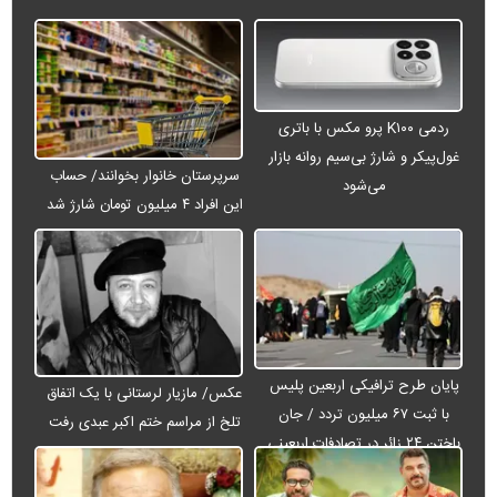
ردمی K۱۰۰ پرو مکس با باتری
غول‌پیکر و شارژ بی‌سیم روانه بازار
سرپرستان خانوار بخوانند/ حساب
می‌شود
این افراد ۴ میلیون تومان شارژ شد
پایان طرح ترافیکی اربعین پلیس
عکس/ مازیار لرستانی با یک اتفاق
با ثبت ۶۷ میلیون تردد / جان
تلخ از مراسم ختم اکبر عبدی رفت
باختن ۲۴ زائر در تصادفات اربعینی