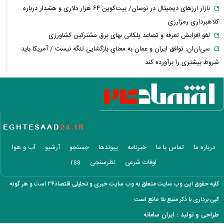
بازار ارزهای دیجیتال در نوسان/ بیت‌کوین ۶۴ هزار دلاری و هشدار درباره
کلاهبرداری رمزارزی
لغو افزایش تعرفه و تصاعد پلکانی بهای برق مشترکین کشاورزی
سی‌ان‌ان: توافق ایران و عمان به معنای بازگشایی تنگه نیست / آمریکا باید
شروط بیشتری را برآورده کند
فعال‌سازی کیف پول ایران با یک کد دستوری/ انتقال وجه با شماره تلفن
همراه
فیلم/ سردار کوثری: جلسه بیت رهبری با اصرار شمخانی/ ماجرای غیبت سردار
رادان!
فوری/ جزئیات جدید از مذاکرات تنگه هرمز/ انطباق با حقوق بین‌الملل و
ممنوعیت عبور ناوهای آمریکا
درباره ما
تماس با ما
خبرنامه
پیوندها
جستجو
آرشیو
آب و هوا
سردار آزمون در استقلال؟ / ماجرای تماس بختیاری‌زاده با مهاجم تیم ملی
اوقات شرعی
نظرسنجی
rss
فیلم/ توصیه رهبر شهید درباره احتمال اسارت مجتبی و مصطفی خامنه ای
محمد مهاجری: برخی روحانیون نمره اخلاقشان صفر است / لباس دین را
کلیه حقوق این وب سایت متعلق به وب سایت خبری و تحلیلی اقتصاد۲۴ است و هر گونه
آلوده نکنید
کپی برداری با ذکر منبع بلا مانع است.
فیلم/ سخنرانی دیده نشده آیت الله هاشمی درباره آتش بس و پذیرش قطع
طراحی و تولید :
ایران سامانه