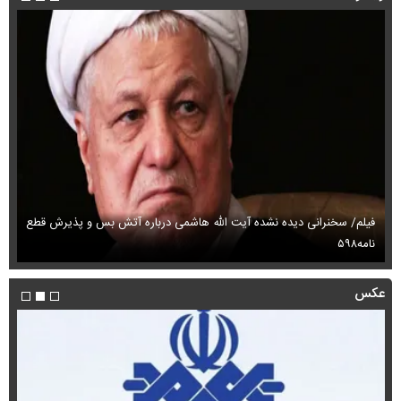
فیلم/ سخنرانی دیده نشده آیت الله هاشمی درباره آتش بس و پذیرش قطع
فی
نامه۵۹۸
می
عکس