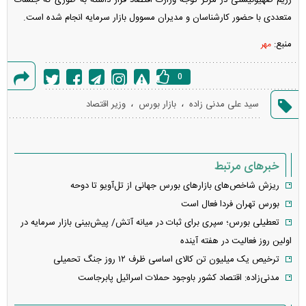
رژیم صهیونیستی در مرکز توجه وزارت اقتصاد قرار داشته به طوری که جلسات
متعددی با حضور کارشناسان و مدیران مسوول بازار سرمایه انجام شده است.
منبع:
مهر
0
گزارش
،
،
سید علی مدنی زاده
بازار بورس
وزیر اقتصاد
خطا
خبرهای مرتبط
ریزش شاخص‌های بازار‌های بورس جهانی از تل‌آویو تا دوحه
بورس تهران فردا فعال است
تعطیلی بورس؛ سپری برای ثبات در میانه آتش/ پیش‌بینی بازار سرمایه در
اولین روز فعالیت در هفته آینده
ترخیص یک میلیون تن کالای اساسی ظرف ۱۲ روز جنگ تحمیلی
مدنی‌زاده: اقتصاد کشور باوجود حملات اسرائیل پابرجاست