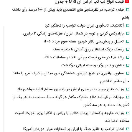
قیمت انواع لپ تاپ ام اس آی MSI + جدول
فیلم/ ترامپ: در نظرسنجی‌های اقتصادی باید بیش از ۱۰۰ درصد رأی داشته
باشم
آتلانتیک: تاب‌آوری ایران دولت ترامپ را غافلگیر کرد
پارادوکس گرانی و تورم در شمال ایران/ هزینه‌های زندگی ۲ برابری
تحلیل و پیش‌بینی بازار خودرو هفته سوم مرداد ۱۴۰۵
ریسک بزرگ استقلال روی آسانی با پنجره بسته
رشد ۴.۸ درصدی قیمت جهانی طلا در معاملات هفته
نقاش و تصویرگر برجسته ایرانی درگذشت
معاون عراقچی: در هیچ دوره‌ای هماهنگی بین میدان و دیپلماسی را مانند
حال حاضر نداشتیم
وزارت دفاع چین: به نوسازی ارتش در بالاترین سطح ادامه خواهیم داد
جزئیات توافق‌نامه دفاع مشترک مکه/ هر گونه حملهٔ مسلحانه به هر یک از
کشورها، حمله به هر سه کشور
وزارت خارجه پاکستان: پیمان دفاعی با ریاض و آنکارا برای تقویت امنیت
منطقه امضا شد
اذعان ترامپ به تاثیر جنگ با ایران بر انتخابات میان دوره‌ای آمریکا