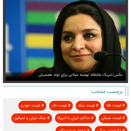
عکس/تبریک عاشقانه تهمینه میلانی برای تولد همسرش
عک
برچسب منتخب
#
قیمت طلا
#
قیمت سکه
#
قیمت دلار
#
قیمت خودرو
#
قیمت مسکن
#
مذاکره ایران با آمریکا
#
جنگ ایران و اسرائیل
#
تکنولوژی جنگی
#
حقوق بازنشستگان