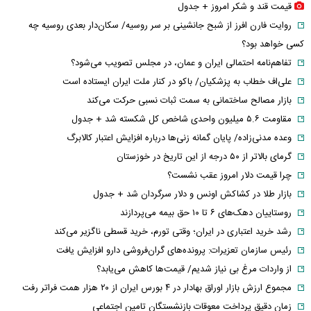
قیمت قند و شکر امروز + جدول
روایت فارن افرز از شبح جانشینی بر سر روسیه/ سکان‌دار بعدی روسیه چه
کسی خواهد بود؟
تفاهم‌نامه احتمالی ایران و عمان، در مجلس تصویب می‌شود؟
علی‌اف خطاب به پزشکیان/ باکو در کنار ملت ایران ایستاده است
بازار مصالح ساختمانی به سمت ثبات نسبی حرکت می‌کند
مقاومت ۵.۶ میلیون واحدی شاخص کل شکسته شد + جدول
وعده مدنی‌زاده/ پایان گمانه زنی‌ها درباره افزایش اعتبار کالابرگ
گرمای بالاتر از ۵۰ درجه از این تاریخ در خوزستان
چرا قیمت دلار امروز عقب نشست؟
بازار طلا در کشاکش اونس و دلار سرگردان شد + جدول
روستاییان دهک‌های ۶ تا ۱۰ حق بیمه می‌پردازند
رشد خرید اعتباری در ایران؛ وقتی تورم، خرید قسطی ناگزیر می‌کند
رئیس سازمان تعزیرات: پرونده‌های گران‌فروشی دارو افزایش یافت
از واردات مرغ بی نیاز شدیم/ قیمت‌ها کاهش می‌یابد؟
مجموع ارزش بازار اوراق بهادار در ۴ بورس ایران از ۲۰ هزار همت فراتر رفت
زمان دقیق پرداخت معوقات بازنشستگان تامین اجتماعی