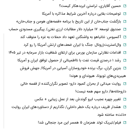
حسین آقایاری، تراستی ابربدهکار کیست؟
توضیحات بقایی درباره آخرین شرایط مذاکره با آمریکا
بازگشت جناب‌خان از این تاریخ با برنامه «قصه‌های هومن و جناب‌خان»
صندوق توسعه: ۱۷ میلیارد دلار مطالبات ارزی نفتی/ پیگیری مسدودی حساب
آکسیوس: نتانیاهو به واشنگتن تعهد داد حملات به غزه را متوقف کند
وال‌استریت‌ژرونال: جنگ با ایران ضعف‌های ارتش آمریکا را رو کرد
اقدامات نظارتی سازمان بورس برای ارتقای شفافیت بازار سرمایه در تیر ۱۴۰۵
رشد ۱ درصدی قیمت نفت با نااطمینانی از حصول توافق ایران و آمریکا
بنزینِ گران، برگ برنده خودروسازان آسیایی در آمریکا/ جهش فروش
هیبریدی‌های تویوتا، هیوندای و هوندا
روایت میدانی از بحران کمبود دارو؛ تصویر نگران‌کننده از قفسه خالی
داروخانه‌ها/ دارو سهم همه نیست!
تغییر چهره عجیب ابرو گوندش بعد از عمل زیبایی + عکس
هشدار ظریف درباره یک خطر داخلی/ نگذاریم از دستاوردهای ایران روایت
«ذلت» ساخته شود
فیلم/تبریک تولد همزمان ۵ همسر این مرد جنجالی شد!