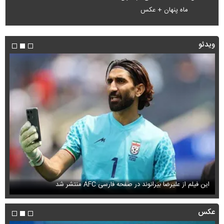
ماه پنهان + عکس
ویدئو
این فیلم از علیرضا بیرانوند در صفحه فارسی AFC منتشر شد
فی
عکس