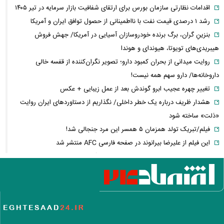
اقدامات نظارتی سازمان بورس برای ارتقای شفافیت بازار سرمایه در تیر ۱۴۰۵
رشد ۱ درصدی قیمت نفت با نااطمینانی از حصول توافق ایران و آمریکا
بنزینِ گران، برگ برنده خودروسازان آسیایی در آمریکا/ جهش فروش
هیبریدی‌های تویوتا، هیوندای و هوندا
روایت میدانی از بحران کمبود دارو؛ تصویر نگران‌کننده از قفسه خالی
داروخانه‌ها/ دارو سهم همه نیست!
تغییر چهره عجیب ابرو گوندش بعد از عمل زیبایی + عکس
هشدار ظریف درباره یک خطر داخلی/ نگذاریم از دستاوردهای ایران روایت
«ذلت» ساخته شود
فیلم/تبریک تولد همزمان ۵ همسر این مرد جنجالی شد!
این فیلم از علیرضا بیرانوند در صفحه فارسی AFC منتشر شد
فارن پالیسی: موضوع ایران در اختیار دولت آتی اسرائیل نیست/ اپوزیسیون،
این بار نتانیاهو را از پای در می‌آورند؟
آلت‌کوین‌ها در دوئل صعود و سقوط/ سولانا سبزپوش شد، شیبا و گرام زیر
فشار فروش
فیلم/ تفحص اهالی میناب برای یافتن پیکر شهدای مدرسه شجره طیبه
عکس زیرخاکی از محبوبترین محله تهران ۵۰ سال