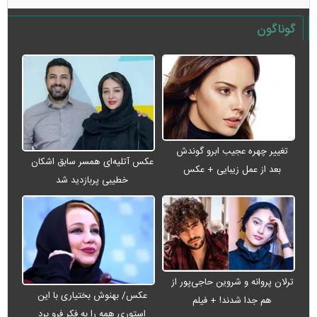
گوناگون
تغییر چهره عجیب ابرو گوندش
عکس آتلیه‌ای همسر سابق اشکان
بعد از عمل زیبایی + عکس
خطیبی پربازدید شد
ترلان پروانه و شروین حاجی‌پور از
عکس/ بهنوش بختیاری با این
هم جدا شدند! + فیلم
استوری همه را به فکر فرو برد