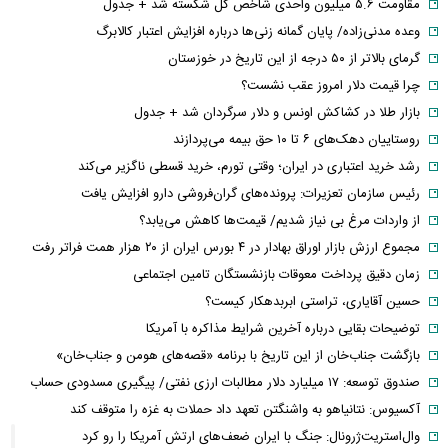
مقاومت ۵.۶ میلیون واحدی شاخص کل شکسته شد + جدول
وعده مدنی‌زاده/ پایان گمانه زنی‌ها درباره افزایش اعتبار کالابرگ
گرمای بالاتر از ۵۰ درجه از این تاریخ در خوزستان
چرا قیمت دلار امروز عقب نشست؟
بازار طلا در کشاکش اونس و دلار سرگردان شد + جدول
روستاییان دهک‌های ۶ تا ۱۰ حق بیمه می‌پردازند
رشد خرید اعتباری در ایران؛ وقتی تورم، خرید قسطی ناگزیر می‌کند
رئیس سازمان تعزیرات: پرونده‌های گران‌فروشی دارو افزایش یافت
از واردات مرغ بی نیاز شدیم/ قیمت‌ها کاهش می‌یابد؟
مجموع ارزش بازار اوراق بهادار در ۴ بورس ایران از ۲۰ هزار همت فراتر رفت
زمان دقیق پرداخت معوقات بازنشستگان تامین اجتماعی
حسین آقایاری، تراستی ابربدهکار کیست؟
توضیحات بقایی درباره آخرین شرایط مذاکره با آمریکا
بازگشت جناب‌خان از این تاریخ با برنامه «قصه‌های هومن و جناب‌خان»
صندوق توسعه: ۱۷ میلیارد دلار مطالبات ارزی نفتی/ پیگیری مسدودی حساب
آکسیوس: نتانیاهو به واشنگتن تعهد داد حملات به غزه را متوقف کند
وال‌استریت‌ژرونال: جنگ با ایران ضعف‌های ارتش آمریکا را رو کرد