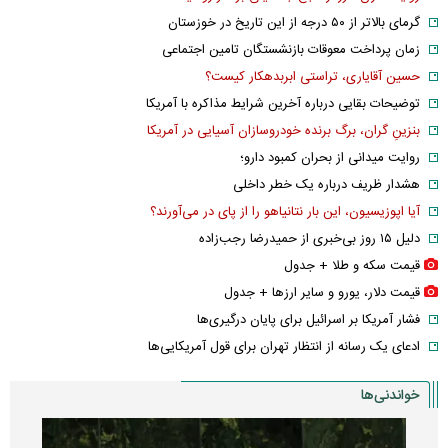
گرمای بالاتر از ۵۰ درجه از این تاریخ در خوزستان
زمان پرداخت معوقات بازنشستگان تامین اجتماعی
حسین آقایاری، تراستی ابربدهکار کیست؟
توضیحات بقایی درباره آخرین شرایط مذاکره با آمریکا
بنزینِ گران، برگ برنده خودروسازان آسیایی در آمریکا
روایت میدانی از بحران کمبود دارو؛
هشدار ظریف درباره یک خطر داخلی
آیا اپوزیسیون، این بار نتانیاهو را از پای در می‌آورند؟
دلیل ۱۵ روز بی‌خبری از حمیدرضا رجب‌زاده
قیمت سکه و طلا + جدول
قیمت دلار، یورو و سایر ارز‌ها + جدول
فشار آمریکا بر اسرائیل برای پایان درگیری‌ها
ادعای یک رسانه از انتظار تهران برای قول آمریکایی‌ها
خواندنی‌ها