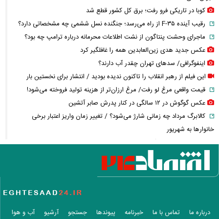
کوبا در تاریکی فرو رفت؛ برق کل کشور قطع شد
رقیب آینده F-۳۵ از راه می‌رسد؛ جنگنده نسل ششمی چه مشخصاتی دارد؟
ماجرای وحشت پنتاگون از نشت اطلاعات محرمانه درباره ترامپ چه بود؟
عکس جدید هدی زین‌العابدین همه را غافلگیر کرد
اینفوگرافی/ سدهای تهران چقدر آب دارند؟
این فیلم از رهبر انقلاب را تاکنون ندیده بودید / انتشار برای نخستین بار
قیمت واقعی مرغ لو رفت/ مرغ ارزان‌تر از هزینه تولید فروخته می‌شود!
عکس گوگوش در ۱۲ سالگی در کنار پدرش صابر آتشین
کالابرگ مرداد چه زمانی شارژ می‌شود؟ / تغییر زمان واریز اعتبار برخی
خانوارها به شهریور
واکنش جنجالی زیدآبادی به اظهارات محمدباقر خرازی درباره بی‌حجابی
قیمت ساعت اپل، سامسونگ و شیائومی + جدول
قیمت گوشت گوسفند، گوساله و مرغ امروز
محمدباقر خرازی کیست؟ + سوابق و حواشی چهره جنجالی خاندان خرازی‌ها
فیلم / وداع تلخ مردم قم با داماد محبوب مبتلا به سندرم داون
قوه قضاییه: محمدباقر خرازی به دادگاه ویژه روحانیت احضار شد + ویدئو
درباره ما
تماس با ما
خبرنامه
پیوندها
جستجو
آرشیو
آب و هوا