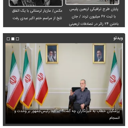
پایان طرح ترافیکی اربعین پلیس
عکس/ مازیار لرستانی با یک اتفاق
با ثبت ۶۷ میلیون تردد / جان
تلخ از مراسم ختم اکبر عبدی رفت
باختن ۲۴ زائر در تصادفات اربعینی
ویدئو
پزشکیان خطاب به خبرنگاران چه گفت؟ /تأکید رئیس‌جمهور بر وحدت و
انسجام
ای