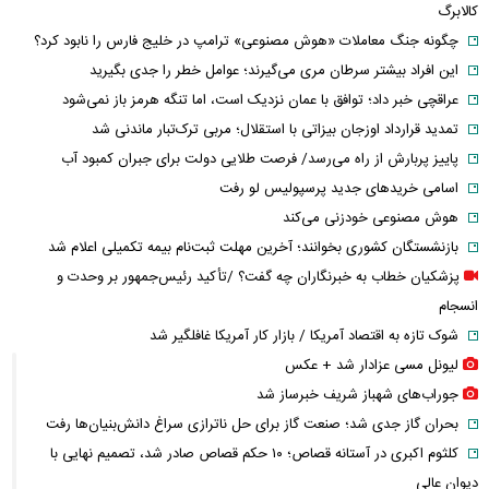
کالابرگ
چگونه جنگ معاملات «هوش مصنوعی» ترامپ در خلیج فارس را نابود کرد؟
این افراد بیشتر سرطان مری می‌گیرند؛ عوامل خطر را جدی بگیرید
عراقچی خبر داد؛ توافق با عمان نزدیک است، اما تنگه هرمز باز نمی‌شود
تمدید قرارداد اوزجان بیزاتی با استقلال؛ مربی ترک‌تبار ماندنی شد
پاییز پربارش از راه می‌رسد/ فرصت طلایی دولت برای جبران کمبود آب
اسامی خریدهای جدید پرسپولیس لو رفت
هوش مصنوعی خودزنی می‌کند
بازنشستگان کشوری بخوانند؛ آخرین مهلت ثبت‌نام بیمه تکمیلی اعلام شد
پزشکیان خطاب به خبرنگاران چه گفت؟ /تأکید رئیس‌جمهور بر وحدت و
انسجام
شوک تازه به اقتصاد آمریکا / بازار کار آمریکا غافلگیر شد
لیونل مسی عزادار شد + عکس
جوراب‌های شهباز شریف خبرساز شد
بحران گاز جدی شد؛ صنعت گاز برای حل ناترازی سراغ دانش‌بنیان‌ها رفت
کلثوم اکبری در آستانه قصاص؛ ۱۰ حکم قصاص صادر شد، تصمیم نهایی با
دیوان عالی