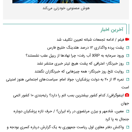
هوش مصنوعی خودزنی می‌کند
آخرین اخبار
فیلم / ادامه تجمعات شبانه تعیین تکلیف شد
پشت پرده واگذاری ۱۲ درصد هلدینگ خلیج فارس
ورود سرمایه به XRP آب رفت؛ چرا نهادها از ریپل عقب نشستند؟
روز خبرنگار؛ اعترافی که پشت هیچ تیتر خبری منتشر نشد
روایت تلخ روز خبرنگار؛ همه چیزهایی که خبرنگاران نگفتند
نمره ۱۴ از ۲۰ به دولت پزشکیان؛ جواد امام: سیاست‌های اجتماعی هنوز امنیتی
است
اینفوگرافی/ کدام کشور بیشترین بمب اتم را دارد؟ رتبه‌بندی ۱۰ کشور اتمی
جهان
معین، شادمهر و بیژن مرتضوی در راه ایران؟ / حرف تازه پزشکیان دوباره
جنجال به پا کرد
واکنش دفتر معاون اول ریاست جمهوری به یک گزارش درباره کسری بودجه و