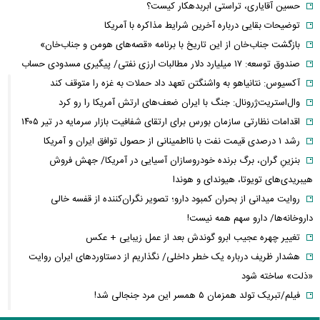
توضیحات بقایی درباره آخرین شرایط مذاکره با آمریکا
بازگشت جناب‌خان از این تاریخ با برنامه «قصه‌های هومن و جناب‌خان»
صندوق توسعه: ۱۷ میلیارد دلار مطالبات ارزی نفتی/ پیگیری مسدودی حساب
آکسیوس: نتانیاهو به واشنگتن تعهد داد حملات به غزه را متوقف کند
وال‌استریت‌ژرونال: جنگ با ایران ضعف‌های ارتش آمریکا را رو کرد
اقدامات نظارتی سازمان بورس برای ارتقای شفافیت بازار سرمایه در تیر ۱۴۰۵
رشد ۱ درصدی قیمت نفت با نااطمینانی از حصول توافق ایران و آمریکا
بنزینِ گران، برگ برنده خودروسازان آسیایی در آمریکا/ جهش فروش
هیبریدی‌های تویوتا، هیوندای و هوندا
روایت میدانی از بحران کمبود دارو؛ تصویر نگران‌کننده از قفسه خالی
داروخانه‌ها/ دارو سهم همه نیست!
تغییر چهره عجیب ابرو گوندش بعد از عمل زیبایی + عکس
هشدار ظریف درباره یک خطر داخلی/ نگذاریم از دستاوردهای ایران روایت
«ذلت» ساخته شود
فیلم/تبریک تولد همزمان ۵ همسر این مرد جنجالی شد!
این فیلم از علیرضا بیرانوند در صفحه فارسی AFC منتشر شد