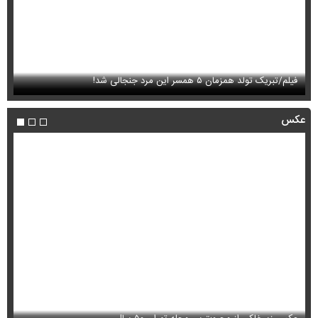
فیلم/تبریک تولد همزمان ۵ همسر این مرد جنجالی شد!
ای
عکس
عکس زیرخاکی از محبوبترین محله تهران ۵۰ سال
عک