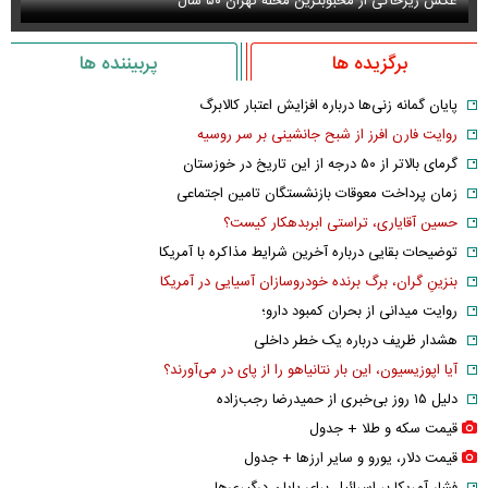
برگزیده ها
پربیننده ها
پایان گمانه زنی‌ها درباره افزایش اعتبار کالابرگ
روایت فارن افرز از شبح جانشینی بر سر روسیه
گرمای بالاتر از ۵۰ درجه از این تاریخ در خوزستان
زمان پرداخت معوقات بازنشستگان تامین اجتماعی
حسین آقایاری، تراستی ابربدهکار کیست؟
توضیحات بقایی درباره آخرین شرایط مذاکره با آمریکا
بنزینِ گران، برگ برنده خودروسازان آسیایی در آمریکا
روایت میدانی از بحران کمبود دارو؛
هشدار ظریف درباره یک خطر داخلی
آیا اپوزیسیون، این بار نتانیاهو را از پای در می‌آورند؟
دلیل ۱۵ روز بی‌خبری از حمیدرضا رجب‌زاده
قیمت سکه و طلا + جدول
قیمت دلار، یورو و سایر ارز‌ها + جدول
فشار آمریکا بر اسرائیل برای پایان درگیری‌ها