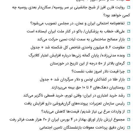
روایت فارن افرز از شبح جانشینی بر سر روسیه/ سکان‌دار بعدی روسیه چه
کسی خواهد بود؟
تفاهم‌نامه احتمالی ایران و عمان، در مجلس تصویب می‌شود؟
علی‌اف خطاب به پزشکیان/ باکو در کنار ملت ایران ایستاده است
بازار مصالح ساختمانی به سمت ثبات نسبی حرکت می‌کند
مقاومت ۵.۶ میلیون واحدی شاخص کل شکسته شد + جدول
وعده مدنی‌زاده/ پایان گمانه زنی‌ها درباره افزایش اعتبار کالابرگ
گرمای بالاتر از ۵۰ درجه از این تاریخ در خوزستان
چرا قیمت دلار امروز عقب نشست؟
بازار طلا در کشاکش اونس و دلار سرگردان شد + جدول
روستاییان دهک‌های ۶ تا ۱۰ حق بیمه می‌پردازند
رشد خرید اعتباری در ایران؛ وقتی تورم، خرید قسطی ناگزیر می‌کند
رئیس سازمان تعزیرات: پرونده‌های گران‌فروشی دارو افزایش یافت
از واردات مرغ بی نیاز شدیم/ قیمت‌ها کاهش می‌یابد؟
مجموع ارزش بازار اوراق بهادار در ۴ بورس ایران از ۲۰ هزار همت فراتر رفت
زمان دقیق پرداخت معوقات بازنشستگان تامین اجتماعی
حسین آقایاری، تراستی ابربدهکار کیست؟