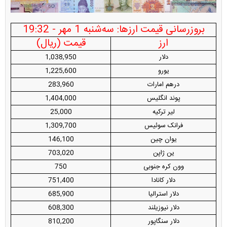
بروزرسانی قیمت ارزها: سه‌شنبه 1 مهر - 19:32
ارز
قیمت (ریال)
دلار
1,038,950
یورو
1,225,600
درهم امارات
283,960
پوند انگلیس
1,404,000
لیر ترکیه
25,000
فرانک سوئیس
1,309,700
یوان چین
146,100
ین ژاپن
703,020
وون کره جنوبی
750
دلار کانادا
751,400
دلار استرالیا
685,900
دلار نیوزیلند
608,300
دلار سنگاپور
810,200