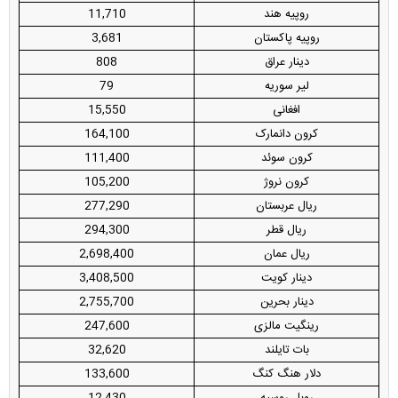
روپیه هند
11,710
روپیه پاکستان
3,681
دینار عراق
808
لیر سوریه
79
افغانی
15,550
کرون دانمارک
164,100
کرون سوئد
111,400
کرون نروژ
105,200
ریال عربستان
277,290
ریال قطر
294,300
ریال عمان
2,698,400
دینار کویت
3,408,500
دینار بحرین
2,755,700
رینگیت مالزی
247,600
بات تایلند
32,620
دلار هنگ کنگ
133,600
روبل روسیه
12,430