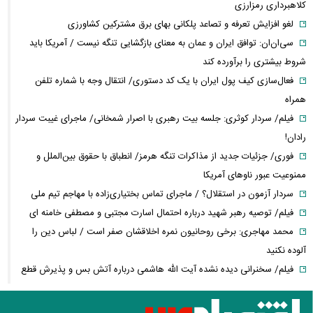
کلاهبرداری رمزارزی
لغو افزایش تعرفه و تصاعد پلکانی بهای برق مشترکین کشاورزی
سی‌ان‌ان: توافق ایران و عمان به معنای بازگشایی تنگه نیست / آمریکا باید
شروط بیشتری را برآورده کند
فعال‌سازی کیف پول ایران با یک کد دستوری/ انتقال وجه با شماره تلفن
همراه
فیلم/ سردار کوثری: جلسه بیت رهبری با اصرار شمخانی/ ماجرای غیبت سردار
رادان!
فوری/ جزئیات جدید از مذاکرات تنگه هرمز/ انطباق با حقوق بین‌الملل و
ممنوعیت عبور ناوهای آمریکا
سردار آزمون در استقلال؟ / ماجرای تماس بختیاری‌زاده با مهاجم تیم ملی
فیلم/ توصیه رهبر شهید درباره احتمال اسارت مجتبی و مصطفی خامنه ای
محمد مهاجری: برخی روحانیون نمره اخلاقشان صفر است / لباس دین را
آلوده نکنید
فیلم/ سخنرانی دیده نشده آیت الله هاشمی درباره آتش بس و پذیرش قطع
نامه۵۹۸
کمبود دارو؛ از قفسه‌های خالی تا دلالان و بازار سیاه/ داروی چندصد هزار