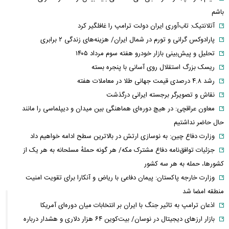
باشم
آتلانتیک: تاب‌آوری ایران دولت ترامپ را غافلگیر کرد
پارادوکس گرانی و تورم در شمال ایران/ هزینه‌های زندگی ۲ برابری
تحلیل و پیش‌بینی بازار خودرو هفته سوم مرداد ۱۴۰۵
ریسک بزرگ استقلال روی آسانی با پنجره بسته
رشد ۴.۸ درصدی قیمت جهانی طلا در معاملات هفته
نقاش و تصویرگر برجسته ایرانی درگذشت
معاون عراقچی: در هیچ دوره‌ای هماهنگی بین میدان و دیپلماسی را مانند
حال حاضر نداشتیم
وزارت دفاع چین: به نوسازی ارتش در بالاترین سطح ادامه خواهیم داد
جزئیات توافق‌نامه دفاع مشترک مکه/ هر گونه حملهٔ مسلحانه به هر یک از
کشورها، حمله به هر سه کشور
وزارت خارجه پاکستان: پیمان دفاعی با ریاض و آنکارا برای تقویت امنیت
منطقه امضا شد
اذعان ترامپ به تاثیر جنگ با ایران بر انتخابات میان دوره‌ای آمریکا
بازار ارزهای دیجیتال در نوسان/ بیت‌کوین ۶۴ هزار دلاری و هشدار درباره