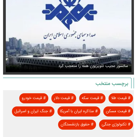
سانسور عجیب تلویزیون همه را متعجب کرد
اس
برچسب منتخب
#
قیمت طلا
#
قیمت سکه
#
قیمت دلار
#
قیمت خودرو
#
قیمت مسکن
#
مذاکره ایران با آمریکا
#
جنگ ایران و اسرائیل
#
تکنولوژی جنگی
#
حقوق بازنشستگان