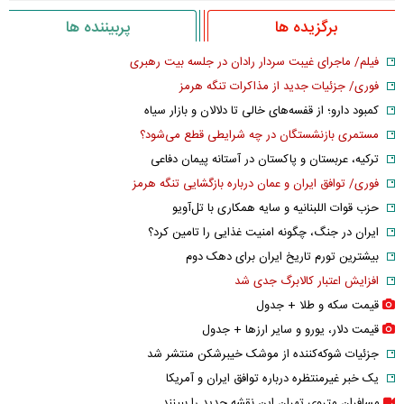
برگزیده ها
پربیننده ها
فیلم/ ماجرای غیبت سردار رادان در جلسه بیت رهبری
فوری/ جزئیات جدید از مذاکرات تنگه هرمز
کمبود دارو؛ از قفسه‌های خالی تا دلالان و بازار سیاه
مستمری بازنشستگان در چه شرایطی قطع می‌شود؟
ترکیه، عربستان و پاکستان در آستانه پیمان دفاعی
فوری/ توافق ایران و عمان درباره بازگشایی تنگه هرمز
حزب قوات اللبنانیه و سایه همکاری با تل‌آویو
ایران در جنگ، چگونه امنیت غذایی را تامین کرد؟
بیشترین تورم تاریخ ایران برای دهک دوم
افزایش اعتبار کالابرگ جدی شد
قیمت سکه و طلا + جدول
قیمت دلار، یورو و سایر ارز‌ها + جدول
جزئیات شوکه‌کننده از موشک خیبرشکن منتشر شد
یک خبر غیرمنتظره درباره توافق ایران و آمریکا
مسافران متروی تهران این نقشه جدید را ببینند