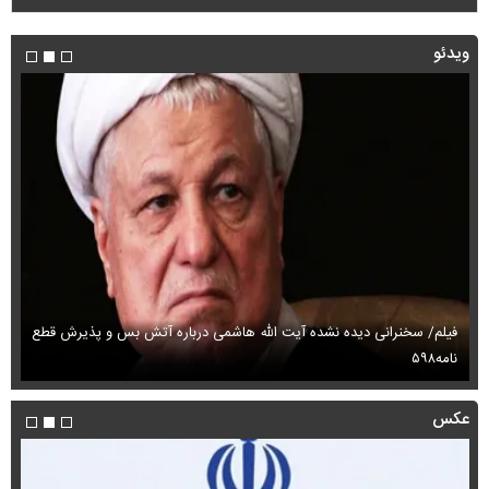
ویدئو
فیلم/ سخنرانی دیده نشده آیت الله هاشمی درباره آتش بس و پذیرش قطع
فی
نامه۵۹۸
می
عکس