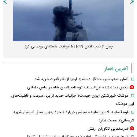
چین از بمب افکن H-۶N با موشک هسته‌ای رونمایی کرد
آخرین اخبار
آلمان صدرنشین حداقل دستمزد اروپا از نظر قدرت خرید شد
عکس دیده‌نشده ظل‌السلطنه نوه ناصرالدین شاه در لباس دامادی
موشک خیبرشکن ایران چیست؟ جزئیات جدید از برد، سرعت و قابلیت‌های
این موشک
قوه قضاییه: ادعای نماینده مجلس درباره «نحوه ردزنی محل استقرار شهید
لاریجانی» صحت ندارد
قدرت‌نمایی تکاوران ارتش