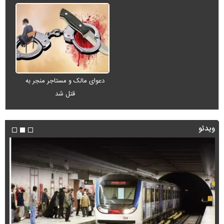
دعوای مالک و مستاجر منجر به
قتل شد
ویدئو