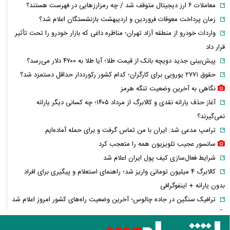
معاملات ۶ ارز دیجیتال متوقف شد / چه رمزارزهایی در فهرست هستند؟
زمان پرداخت معوقات فروردین و اردیبهشت بازنشستگان اعلام شد؟
واردات خودرو از منطقه آزاد تهران؛ مناظره داغی که بازار خودرو را تحت تأثیر
قرار داد
پیش‌بینی جدید دویچه‌ بانک از قیمت طلا؛ آیا طلا به ۴۷۰۰ دلار می‌رسد؟
حقوق ۲۷۷۱ یورویی برای کارگران؛ کدام کشور رکورددار حداقل دستمزد شد؟
نگاهی به آخرین وضعیت تنگه هرمز
آغاز حذف یارانه نقدی و کالابرگ از مرداد ۱۴۰۵؛ چه کسانی دیگر یارانه
نمی‌گیرند؟
ترامپ مدعی شد: ایران با من تماس گرفت و برای حمله آماده‌ایم
سانسور عجیب تلویزیون همه را متعجب کرد
شرایط فعال‌سازی کیف پول ایران اعلام شد
کالابرگ ۴ میلیون تومانی واریز شد؛ راهنمای استعلام و پیگیری برای افراد
بدون یارانه + اینفوگرافی
ترافیک سنگین در جاده چالوس؛ آخرین وضعیت راه‌های کشور امروز اعلام شد
استایل جدید صابر ابر در فضای مجازی پربازدید شد
هواشناسی جدول زمانی بارش‌ها را منتشر کرد/ اوج بارندگی در انتظار کدام