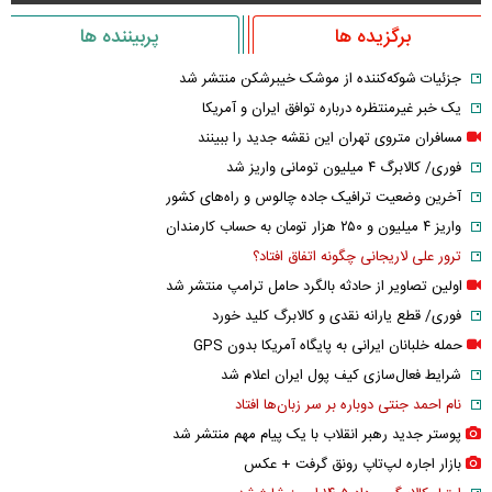
برگزیده ها
پربیننده ها
جزئیات شوکه‌کننده از موشک خیبرشکن منتشر شد
یک خبر غیرمنتظره درباره توافق ایران و آمریکا
مسافران متروی تهران این نقشه جدید را ببینند
فوری/ کالابرگ ۴ میلیون تومانی واریز شد
آخرین وضعیت ترافیک جاده چالوس و راه‌های کشور
واریز ۴ میلیون و ۲۵۰ هزار تومان به حساب کارمندان
ترور علی لاریجانی چگونه اتفاق افتاد؟
اولین تصاویر از حادثه بالگرد حامل ترامپ منتشر شد
فوری/ قطع یارانه نقدی و کالابرگ کلید خورد
حمله خلبانان ایرانی به پایگاه آمریکا بدون GPS
شرایط فعال‌سازی کیف پول ایران اعلام شد
نام احمد جنتی دوباره بر سر زبان‌ها افتاد
پوستر جدید رهبر انقلاب با یک پیام مهم منتشر شد
بازار اجاره لپ‌تاپ رونق گرفت + عکس