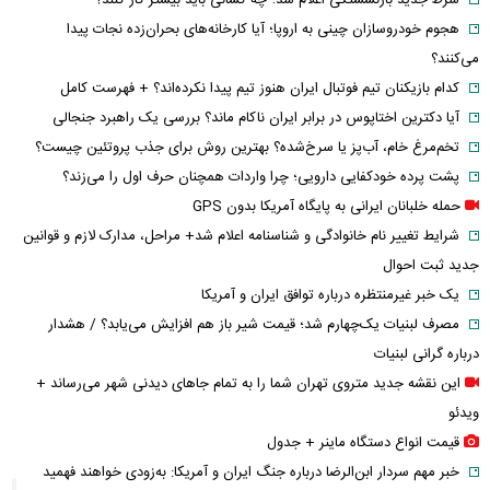
شرط جدید بازنشستگی اعلام شد؛ چه کسانی باید بیشتر کار کنند؟
هجوم خودروسازان چینی به اروپا؛ آیا کارخانه‌های بحران‌زده نجات پیدا
می‌کنند؟
کدام بازیکنان تیم فوتبال ایران هنوز تیم پیدا نکرده‌اند؟ + فهرست کامل
آیا دکترین اختاپوس در برابر ایران ناکام ماند؟ بررسی یک راهبرد جنجالی
تخم‌مرغ خام، آب‌پز یا سرخ‌شده؟ بهترین روش برای جذب پروتئین چیست؟
پشت پرده خودکفایی دارویی؛ چرا واردات همچنان حرف اول را می‌زند؟
حمله خلبانان ایرانی به پایگاه آمریکا بدون GPS
شرایط تغییر نام خانوادگی و شناسنامه اعلام شد+ مراحل، مدارک لازم و قوانین
جدید ثبت احوال
یک خبر غیرمنتظره درباره توافق ایران و آمریکا
مصرف لبنیات یک‌چهارم شد؛ قیمت شیر باز هم افزایش می‌یابد؟ / هشدار
درباره گرانی لبنیات
این نقشه جدید متروی تهران شما را به تمام جاهای دیدنی شهر می‌رساند +
ویدئو
قیمت انواع دستگاه ماینر + جدول
خبر مهم سردار ابن‌الرضا درباره جنگ ایران و آمریکا: به‌زودی خواهند فهمید