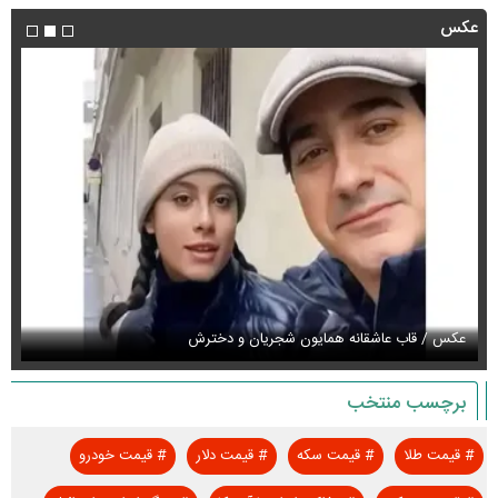
عکس
عکس / قاب عاشقانه همایون شجریان و دخترش
عک
برچسب منتخب
#
قیمت طلا
#
قیمت سکه
#
قیمت دلار
#
قیمت خودرو