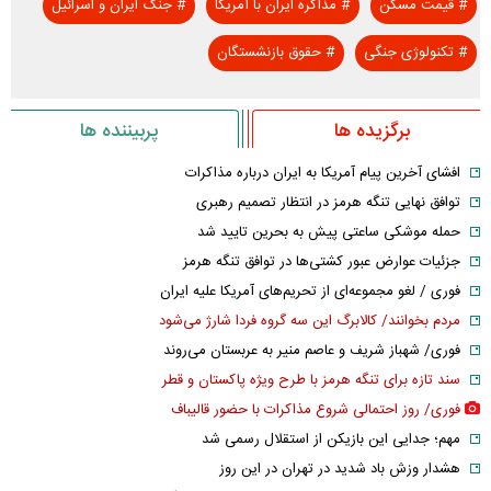
#
قیمت مسکن
#
مذاکره ایران با آمریکا
#
جنگ ایران و اسرائیل
#
تکنولوژی جنگی
#
حقوق بازنشستگان
برگزیده ها
پربیننده ها
افشای آخرین پیام آمریکا به ایران درباره مذاکرات
توافق نهایی تنگه هرمز در انتظار تصمیم رهبری
حمله موشکی ساعتی پیش به بحرین تایید شد
جزئیات عوارض عبور کشتی‌ها در توافق تنگه هرمز
فوری / لغو مجموعه‌ای از تحریم‌های آمریکا علیه ایران
مردم بخوانند/ کالابرگ این سه گروه فردا شارژ می‌شود
فوری/ شهباز شریف و عاصم منیر به عربستان می‌روند
سند تازه برای تنگه هرمز با طرح ویژه پاکستان و قطر
فوری/ روز احتمالی شروع مذاکرات با حضور قالیباف
مهم؛ جدایی این بازیکن از استقلال رسمی شد
هشدار وزش باد شدید در تهران در این روز