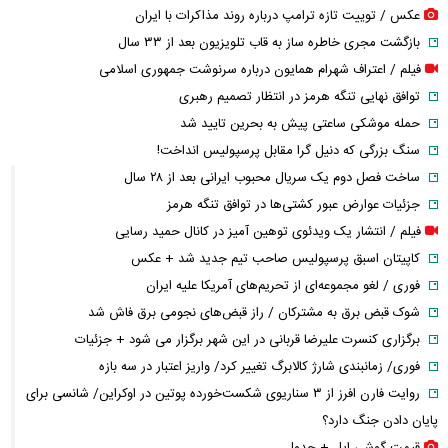
عکس / توییت تازه ترامپ درباره روند مذاکرات با ایران
بازگشت مجری خاطره ساز به قاب تلویزیون بعد از ۳۳ سال
فیلم / اعتراف شهرام همایون درباره سرنوشت جمهوری اسلامی
توافق نهایی تنگه هرمز در انتظار تصمیم رهبری
حمله موشکی ساعتی پیش به بحرین تایید شد
سنگ بزرگی که دنیل گرا مقابل پرسپولیس انداخت!
ساخت فصل دوم یک سریال محبوب ایرانی بعد از ۲۸ سال
جزئیات عوارض عبور کشتی‌ها در توافق تنگه هرمز
فیلم / انتشار یک ویدئوی توهین آمیز در کانال حمید رسایی
کاپیتان اسبق پرسپولیس صاحب تیم جدید شد + عکس
فوری / لغو مجموعه‌ای از تحریم‌های آمریکا علیه ایران
شوک قبض برق به مشترکان / راز قبض‌های نجومی برق فاش شد
برگزاری کنسرت علیرضا قربانی در این شهر برگزار می شود + جزئیات
فوری/ زمانبندی شارژ کالابرگ تغییر کرد/ واریز اعتبار در سه بازه
روایت فارن افرز از ۳ سناریوی شکست‌خورده پوتین در اوکراین/ شانسی برای
پایان دادن جنگ دارد؟