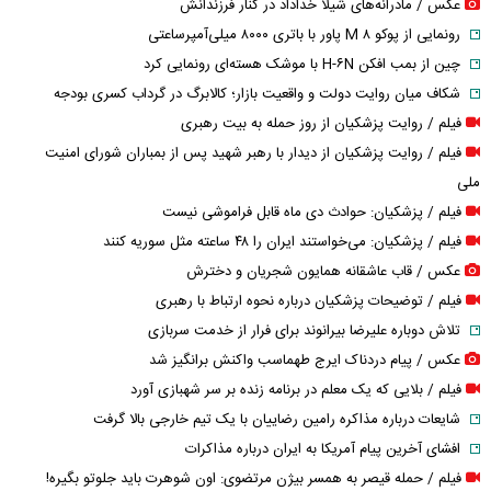
عکس / مادرانه‌های شیلا خداداد در کنار فرزندانش
رونمایی از پوکو M ۸ پاور با باتری ۸۰۰۰ میلی‌آمپرساعتی
چین از بمب افکن H-۶N با موشک هسته‌ای رونمایی کرد
شکاف میان روایت دولت و واقعیت بازار؛ کالابرگ در گرداب کسری بودجه
فیلم / روایت پزشکیان از روز حمله به بیت رهبری
فیلم / روایت پزشکیان از دیدار با رهبر شهید پس از بمباران شورای امنیت
ملی
فیلم / پزشکیان: حوادث دی ماه قابل فراموشی نیست
فیلم / پزشکیان: می‌خواستند ایران را ۴۸ ساعته مثل سوریه کنند
عکس / قاب عاشقانه همایون شجریان و دخترش
فیلم / توضیحات پزشکیان درباره نحوه ارتباط با رهبری
تلاش دوباره علیرضا بیرانوند برای فرار از خدمت سربازی
عکس / پیام دردناک ایرج طهماسب واکنش برانگیز شد
فیلم / بلایی که یک معلم در برنامه زنده بر سر شهبازی آورد
شایعات درباره مذاکره رامین رضاییان با یک تیم خارجی بالا گرفت
افشای آخرین پیام آمریکا به ایران درباره مذاکرات
فیلم / حمله قیصر به همسر بیژن مرتضوی: اون شوهرت باید جلوتو بگیره!