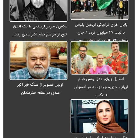
پایان طرح ترافیکی اربعین پلیس
عکس/ مازیار لرستانی با یک اتفاق
با ثبت ۶۷ میلیون تردد / جان
تلخ از مراسم ختم اکبر عبدی رفت
باختن ۲۴ زائر در تصادفات اربعینی
استایل زیبای مدل روس فیلم
اولین تصویر از سنگ قبر اکبر
ایرانی جزیره جیمز باند در اصفهان
عبدی در قطعه هنرمندان
+ عکس
عکس پربازدید از استایل سنتی و