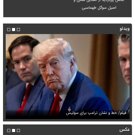
اصیل سوگل طهماسبی
ویدئو
فیلم/ خط و نشان ترامپ برای سوئیس
فی
عکس