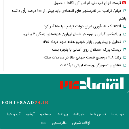
قیمت انواع لپ تاپ ام اس آی MSI + جدول
فیلم/ ترامپ: در نظرسنجی‌های اقتصادی باید بیش از ۱۰۰ درصد رأی داشته
باشم
آتلانتیک: تاب‌آوری ایران دولت ترامپ را غافلگیر کرد
پارادوکس گرانی و تورم در شمال ایران/ هزینه‌های زندگی ۲ برابری
تحلیل و پیش‌بینی بازار خودرو هفته سوم مرداد ۱۴۰۵
ریسک بزرگ استقلال روی آسانی با پنجره بسته
رشد ۴.۸ درصدی قیمت جهانی طلا در معاملات هفته
نقاش و تصویرگر برجسته ایرانی درگذشت
معاون عراقچی: در هیچ دوره‌ای هماهنگی بین میدان و دیپلماسی را مانند
حال حاضر نداشتیم
وزارت دفاع چین: به نوسازی ارتش در بالاترین سطح ادامه خواهیم داد
جزئیات توافق‌نامه دفاع مشترک مکه/ هر گونه حملهٔ مسلحانه به هر یک از
کشورها، حمله به هر سه کشور
وزارت خارجه پاکستان: پیمان دفاعی با ریاض و آنکارا برای تقویت امنیت
درباره ما
تماس با ما
خبرنامه
پیوندها
جستجو
آرشیو
آب و هوا
منطقه امضا شد
اوقات شرعی
نظرسنجی
rss
اذعان ترامپ به تاثیر جنگ با ایران بر انتخابات میان دوره‌ای آمریکا