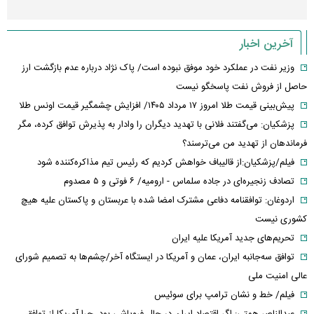
آخرین اخبار
وزیر نفت در عملکرد خود موفق نبوده است/ پاک نژاد درباره عدم بازگشت ارز
حاصل از فروش نفت پاسخگو نیست
پیش‌بینی قیمت طلا امروز ۱۷ مرداد ۱۴۰۵/ افزایش چشمگیر قیمت اونس طلا
پزشکیان: می‌گفتند فلانی با تهدید دیگران را وادار به پذیرش توافق کرده، مگر
فرماندهان از تهدید من می‌ترسند؟
فیلم/پزشکیان:از قالیباف خواهش کردیم که رئیس تیم مذاکره‌کننده شود
تصادف زنجیره‌ای در جاده سلماس - ارومیه/ ۶ فوتی و ۵ مصدوم
اردوغان: توافقنامه دفاعی مشترک امضا شده با عربستان و پاکستان علیه هیچ
کشوری نیست
تحریم‌های جدید آمریکا علیه ایران
توافق سه‌جانبه ایران، عمان و آمریکا در ایستگاه آخر/چشم‌ها به تصمیم شورای
عالی امنیت ملی
فیلم/ خط و نشان ترامپ برای سوئیس
عبدالناصر همتی: اگر اقتصاد ایران در حال فروپاشی بود، چرا آمریکا از توافق