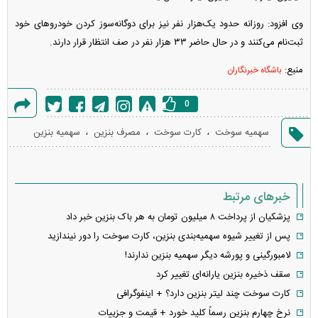
وی افزود: روزانه حدود یک‌هزار نفر نیز برای دوگانه‌سوز کردن خودرو‌های خود
ثبت‌نام می‌کنند و در حال حاضر ۳۳ هزار نفر در صف انتظار قرار دارند.
منبع:
باشگاه خبرنگاران
0
گزارش
،
،
،
سهمیه سوخت
کارت سوخت
مصرف بنزین
سهمیه بنزین
خطا
خبرهای مرتبط
پزشکیان از پرداخت ۸ میلیون تومان به هر باک بنزین خبر داد
پس از تغییر شیوه سهمیه‌بندی بنزین، کارت سوخت را دور نیندازید
لامبورگینی و پورشه دیگر سهمیه بنزین ندارند!
سقف ذخیره بنزین یارانه‌ای تغییر کرد
کارت سوخت چند لیتر بنزین دارد؟ + اینفوگرافی
نرخ چهارم بنزین رسماً کلید خورد + قیمت و جزییات