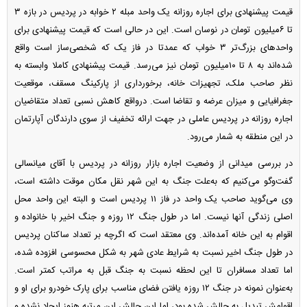
قیمت پیشنهادی برای اجاره روزانه یک واحد مبله ۲ خوابه در پردیس در بازه ۳
تا ۶‌میلیون تومان در نوسان است. این در حالی است که قیمت پیشنهادی برای
واحد‌های بزرگ‌تر ۳ خواب که عمدتا در فاز یک که شخصی‌ساز است واقع
شده‌اند به ۸ تا ۱۰‌میلیون تومان نیز می‌رسد. قیمت پیشنهادی کاملا وابسته به
نظر صاحب ملک، تجهیزات خانه، برخورداری از پارکینگ مسقف، موقعیت
جغرافیایی و میزان عرضه و تقاضا است. درواقع کاهش نسبی تعداد متقاضیان
اجاره روزانه در پردیس عاملی در جهت ارائه تخفیف از سوی دارندگان آپارتمان
در این منطقه به شمار می‌رود.
در بررسی میدانی از وضعیت اجاره بازار روزانه در پردیس با آقای میانسالی
گفت‌و‌گو می‌کنیم که به‌علت جنگ به این شهر نقل مکان موقت داشته است،
وی می‌گوید صاحب یک واحد در فاز ۱۱ پردیس است و البته این واحد محل
اصلی زندگی آنها نیست. اما در طول جنگ ۱۲ روزه و جنگ اخیر با خانواده و
اقوام به این خانه آمده‌اند. وی معتقد است که اگرچه بر تعداد ساکنان پردیس
در طول جنگ اخیر نسبت به شرایط عادی شهر به شکل محسوسی افزوده شده،
اما تعداد مسافران تا این لحظه نسبت به جنگ قبل به مراتب کمتر است.
به‌عنوان نمونه در جنگ ۱۲ روزه یافتن فضای مناسب برای پارک خودرو برای او و
اقوامش تبدیل به چالش شده بود، اما این چالش این مرتبه هنوز ایجاد نشده و