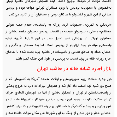
«اقامت موقت در حومه» ترجیح دهند. البته همچنان شهر‌های حاشیه تهران
به‌خصوص با محوریت پردیس با ورود مسافران تهرانی مواجه بوده و بررسی
میدانی از این شهر و گفت‌و‌گو با ساکنان بومی و مسافران آن را تایید می‌کند.
«نزدیکی به تهران»، «سهولت تردد روزانه به پایتخت»، «عدم حمله هوایی
مستقیم» و حتی «آب‌وهوای خوب» در انتخاب پردیس به‌عنوان مقصد بخشی از
مسافران تهرانی در روز‌های اخیر دخیل بود. در این شرایط اگرچه اجاره
واحد‌های مبله در پرند ارزان‌تر از پردیس است، اما بعد مسافتی و نگرانی از
احتمال حمله به مناطق نظامی و تاسیسات در حاشیه پرند باعث شده تا تقاضای
اجاره روزانه خانه در پرند نسبت به پردیس در طول این جنگ کمتر باشد.
بازار اجاره شبانه خانه در حاشیه تهران
دور جدید حملات رژیم صهیونیستی و ایالات متحده آمریکا به کشورمان که از
صبح روز شنبه نهم اسفند ماه آغاز شد و همچنان نیز ادامه دارد به خروج بخشی
از پایتخت‌نشینان از تهران و استقرار بخشی از آنها در شهر‌های اقماری اطراف
تهران حکایت دارد، با وجود این بررسی میدانی خبرنگار «دنیای‌اقتصاد» از دو
شهر پردیس و پرند و گفت‌و‌گو با «ساکنان بومی»، «شهروندانی که برای کاهش
احتمالی خطر و دور شدن از جنگ به این شهر‌ها نقل مکان موقت داشته‌اند» و