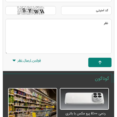
قوانین ارسال نظر
گوناگون
ردمی K۱۰۰ پرو مکس با باتری