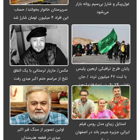
غول‌پیکر و شارژ بی‌سیم روانه بازار
سرپرستان خانوار بخوانند/ حساب
می‌شود
این افراد ۴ میلیون تومان شارژ شد
پایان طرح ترافیکی اربعین پلیس
عکس/ مازیار لرستانی با یک اتفاق
با ثبت ۶۷ میلیون تردد / جان
تلخ از مراسم ختم اکبر عبدی رفت
باختن ۲۴ زائر در تصادفات اربعینی
استایل زیبای مدل روس فیلم
اولین تصویر از سنگ قبر اکبر
ایرانی جزیره جیمز باند در اصفهان
عبدی در قطعه هنرمندان