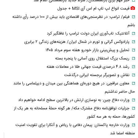
خبر مهم برای بازنشستگان/ شرط جدید بازنشستگی اعلام شد
قیمت انواع لپ تاپ ام اس آی MSI + جدول
فیلم/ ترامپ: در نظرسنجی‌های اقتصادی باید بیش از ۱۰۰ درصد رأی داشته
باشم
آتلانتیک: تاب‌آوری ایران دولت ترامپ را غافلگیر کرد
پارادوکس گرانی و تورم در شمال ایران/ هزینه‌های زندگی ۲ برابری
تحلیل و پیش‌بینی بازار خودرو هفته سوم مرداد ۱۴۰۵
ریسک بزرگ استقلال روی آسانی با پنجره بسته
رشد ۴.۸ درصدی قیمت جهانی طلا در معاملات هفته
نقاش و تصویرگر برجسته ایرانی درگذشت
معاون عراقچی: در هیچ دوره‌ای هماهنگی بین میدان و دیپلماسی را مانند
حال حاضر نداشتیم
وزارت دفاع چین: به نوسازی ارتش در بالاترین سطح ادامه خواهیم داد
جزئیات توافق‌نامه دفاع مشترک مکه/ هر گونه حملهٔ مسلحانه به هر یک از
کشورها، حمله به هر سه کشور
وزارت خارجه پاکستان: پیمان دفاعی با ریاض و آنکارا برای تقویت امنیت
منطقه امضا شد