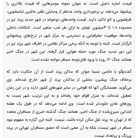
قیمت اجاره دخیل است، به عنوان نمونه موجر‌هایی که قیمت بالاتری را
پیشنهاد می‌دهند بر برخورداری واحد مدنظر از وسایلی نظیر ماشین لباسشویی،
ظرفشویی و اتو تاکید دارند. قیمت واحد‌های دوخوابه در شهر جدید پرند نیز در
محدوده ۱.۸ تا ۳‌میلیون تومان به ازای هر شب متغیر است. امکانات داخلی
واحدها، موقعیت جغرافیایی و دسترسی به مرکز شهر در نرخ‌های پیشنهادی
اثرگذار است. البته با توجه به آنکه برخی مراکز نظامی در اطراف شهر پرند نیز در
این دور جدید جنگ مورد حمله هوایی قرار گرفته، این شهر در جنگ اخیر
همانند جنگ ۱۲ روزه با ورود قابل‌توجه مسافر مواجه نشده است.
گفت‌و‌گو با خانمی نسبتا جوان که ساکن پرند است از آن حکایت دارد که
برخلاف جنگ پیشین، بخشی از ساکنان پرند از شهر خارج شده‌اند. وی
می‌گوید: همسایگان آنها که اقوامی در سایر شهر‌های کشور دارند و در این زمان
تعطیل شده‌اند، به منزل اقوام خود رفته‌اند و به این ترتیب شهر نسبت به
روز‌های عادی خلوت‌تر شده است. وی ادامه می‌دهد که در طول یک هفته
ابتدایی سپری‌شده از جنگ اخیر، همانند جنگ گذشته خبری از مسافران متعدد
که از تهران به پرند نقل مکان کرده باشند، نیست. البته این گزاره به مفهوم نبود
مسافر در شهر نیست، بلکه به آن معنی است که حضور مسافران تهرانی در پرند
پررنگ و پرتعداد نیست.