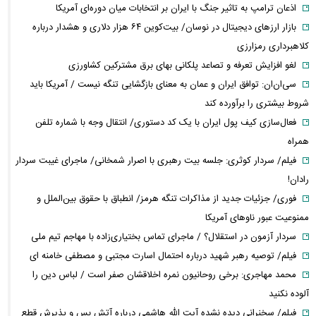
اذعان ترامپ به تاثیر جنگ با ایران بر انتخابات میان دوره‌ای آمریکا
بازار ارزهای دیجیتال در نوسان/ بیت‌کوین ۶۴ هزار دلاری و هشدار درباره
کلاهبرداری رمزارزی
لغو افزایش تعرفه و تصاعد پلکانی بهای برق مشترکین کشاورزی
سی‌ان‌ان: توافق ایران و عمان به معنای بازگشایی تنگه نیست / آمریکا باید
شروط بیشتری را برآورده کند
فعال‌سازی کیف پول ایران با یک کد دستوری/ انتقال وجه با شماره تلفن
همراه
فیلم/ سردار کوثری: جلسه بیت رهبری با اصرار شمخانی/ ماجرای غیبت سردار
رادان!
فوری/ جزئیات جدید از مذاکرات تنگه هرمز/ انطباق با حقوق بین‌الملل و
ممنوعیت عبور ناوهای آمریکا
سردار آزمون در استقلال؟ / ماجرای تماس بختیاری‌زاده با مهاجم تیم ملی
فیلم/ توصیه رهبر شهید درباره احتمال اسارت مجتبی و مصطفی خامنه ای
محمد مهاجری: برخی روحانیون نمره اخلاقشان صفر است / لباس دین را
آلوده نکنید
فیلم/ سخنرانی دیده نشده آیت الله هاشمی درباره آتش بس و پذیرش قطع