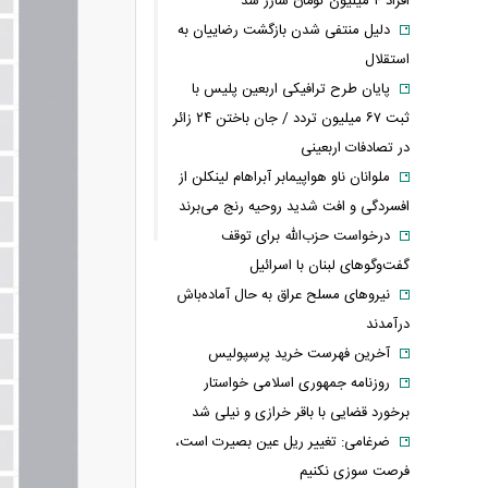
افراد ۴ میلیون تومان شارژ شد
دلیل منتفی شدن بازگشت رضاییان به
استقلال
پایان طرح ترافیکی اربعین پلیس با
ثبت ۶۷ میلیون تردد / جان باختن ۲۴ زائر
در تصادفات اربعینی
ملوانان ناو هواپیمابر آبراهام لینکلن از
افسردگی و افت شدید روحیه رنج می‌برند
درخواست حزب‌الله برای توقف
گفت‌وگوهای لبنان با اسرائیل
نیروهای مسلح عراق به حال آماده‌باش
درآمدند
آخرین فهرست خرید پرسپولیس
روزنامه جمهوری اسلامی خواستار
برخورد قضایی با باقر خرازی و نیلی شد
ضرغامی: تغییر ریل عین بصیرت است،
فرصت سوزی نکنیم