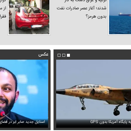
ترکیه و عراق دست به کار
گزار
شدند؛ آغاز عصر صادرات نفت
از س
بدون هرمز؟
فقرا
عکس
فیلم/ پزشکیان: اگر ارز ترجیحی را
 پایگاه آمریکا بدون GPS
ویزیون همه را متعجب کرد
پیش می‌آمد
استایل جدید صابر ابر در فضا