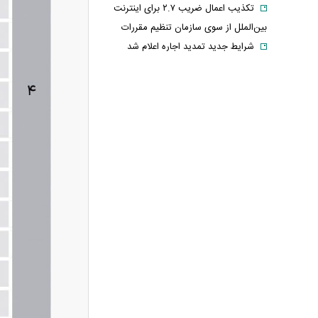
تکذیب اعمال ضریب ۲.۷ برای اینترنت
بین‌الملل از سوی سازمان تنظیم مقررات
شرایط جدید تمدید اجاره اعلام شد
الحدث: به زودی بیانیه‌ای مشترک از
سوی عمان و ایران درباره «ایجاد یک گذرگاه
موقت در تنگه هرمز» منتشر می‌شود
تغییر زمانبندی‌ شارژ اعتبار کالابرگ
پیشنهاد ۱۳۲میلیاردی رامین رضاییان به
استقلال
آلمان صدرنشین حداقل دستمزد اروپا از
نظر قدرت خرید شد
عکس دیده‌نشده ظل‌السلطنه نوه
ناصرالدین شاه در لباس دامادی
موشک خیبرشکن ایران چیست؟
جزئیات جدید از برد، سرعت و قابلیت‌های
این موشک
قوه قضاییه: ادعای نماینده مجلس درباره