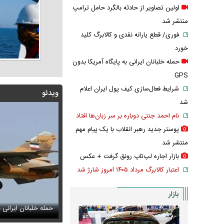
اولین تصاویر از حادثه بالگرد حامل ترامپ
منتشر شد
فوری/ قطع یارانه نقدی و کالابرگ کلید
خورد
حمله خلبانان ایرانی به پایگاه آمریکا بدون
GPS
شرایط فعال‌سازی کیف پول ایران اعلام
ویدئو
شد
نام احمد جنتی دوباره بر سر زبان‌ها افتاد
پوستر جدید رهبر انقلاب با یک پیام مهم
منتشر شد
بازار اجاره لپ‌تاپ رونق گرفت + عکس
اعتبار کالابرگ مرداد ۱۴۰۵ امروز شارژ شد
بازار
پزشکیان: سایپا و چند شرکت دیگر هم مثل ایران‌خودرو واگذار
م
س دیده‌نشده ظل‌السلطنه نوه ناصرالدین شاه در لباس دامادی
حمله خلبانان ایرانی به
سانسور عجیب تل