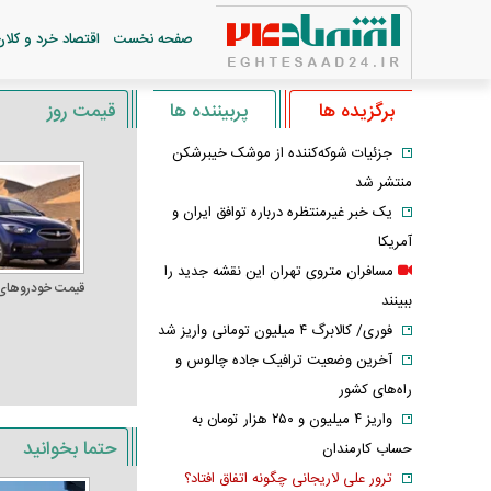
صفحه نخست
اقتصاد خرد و کلان
برگزیده ها
پربیننده ها
قیمت روز
جزئیات شوکه‌کننده از موشک خیبرشکن
منتشر شد
یک خبر غیرمنتظره درباره توافق ایران و
آمریکا
مسافران متروی تهران این نقشه جدید را
قیمت خودرو‌های
ببینند
فوری/ کالابرگ ۴ میلیون تومانی واریز شد
آخرین وضعیت ترافیک جاده چالوس و
راه‌های کشور
واریز ۴ میلیون و ۲۵۰ هزار تومان به
حتما بخوانید
حساب کارمندان
ترور علی لاریجانی چگونه اتفاق افتاد؟