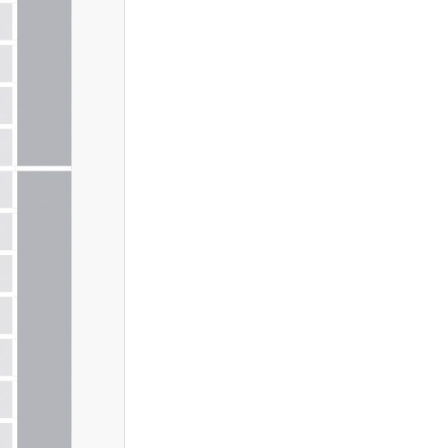
«نحوه ردزنی محل استقرار شهید لاریجانی»
صحت ندارد
قدرت‌نمایی تکاوران ارتش
شرط جدید بازنشستگی اعلام شد؛ چه
کسانی باید بیشتر کار کنند؟
هجوم خودروسازان چینی به اروپا؛ آیا
کارخانه‌های بحران‌زده نجات پیدا می‌کنند؟
کدام بازیکنان تیم فوتبال ایران هنوز تیم
پیدا نکرده‌اند؟ + فهرست کامل
آیا دکترین اختاپوس در برابر ایران ناکام
ماند؟ بررسی یک راهبرد جنجالی
تخم‌مرغ خام، آب‌پز یا سرخ‌شده؟
بهترین روش برای جذب پروتئین چیست؟
پشت پرده خودکفایی دارویی؛ چرا
واردات همچنان حرف اول را می‌زند؟
حمله خلبانان ایرانی به پایگاه آمریکا