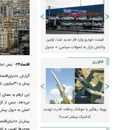
ران؛ مناظره
قیمت خودرو وارد فاز جدید شد/ اولین
هجوم خودروسازان چینی 
یر قرار داد
واکنش بازار به تحولات سیاسی + جدول
کارخانه‌های بحران‌زده نجا
فناوری
اقتصاد۲۴-
نبض اجاره
پیش و ۳۱‌میلیون تومان اجاره ماهانه است.
این ارقام به معنای 
فکن H-۶N با موشک هسته‌ای
پهپاد رهگیر یا موشک پدافند؛ قدرت تهدید
اصلی به «پول پیش» 
کدامیک بیشتر است؟
میلی‌آمپرسا