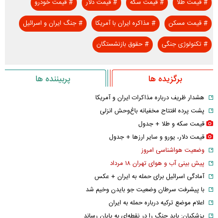
#
قیمت طلا
#
قیمت سکه
#
قیمت دلار
#
قیمت خودرو
#
قیمت مسکن
#
مذاکره ایران با آمریکا
#
جنگ ایران و اسرائیل
#
تکنولوژی جنگی
#
حقوق بازنشستگان
برگزیده ها
پربیننده ها
هشدار ظریف درباره مذاکرات ایران و آمریکا
پشت پرده افتتاح مخفیانه باغ‌وحش انزلی
قیمت سکه و طلا + جدول
قیمت دلار، یورو و سایر ارز‌ها + جدول
وضعیت هواشناسی امروز
پیش بینی آب و هوای تهران ۱۸ مرداد
آمادگی اسرائیل برای حمله به ایران + عکس
با پیشرفت سرطان وضعیت جو بایدن وخیم شد
اعلام موضع ترکیه درباره حمله به ایران
پزشکیان: باید جنگ را در نقطه‌ای به پایان رساند