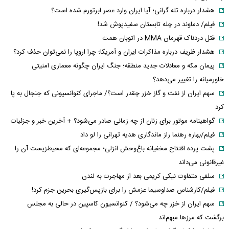
هشدار درباره تله گرانی؛ آیا ایران وارد عصر ابرتورم شده است؟
فیلم/ دماوند در چله تابستان سفیدپوش شد!
قتل دردناک قهرمان MMA در اتوبان همت
هشدار ظریف درباره مذاکرات ایران و آمریکا؛ چرا اروپا را نمی‌توان حذف کرد؟
پیمان مکه و معادلات جدید منطقه؛ جنگ ایران چگونه معماری امنیتی
خاورمیانه را تغییر می‌دهد؟
سهم ایران از نفت و گاز خزر چقدر است؟/ ماجرای کنوانسیونی که جنجال به پا
کرد
گواهینامه موتور برای زنان از چه زمانی صادر می‌شود؟ + آخرین خبر و جزئیات
فیلم/بهاره رهنما راز ماندگاری هدیه تهرانی را لو داد
پشت پرده افتتاح مخفیانه باغ‌وحش انزلی؛ مجموعه‌ای که محیط‌زیست آن را
غیرقانونی می‌داند
سلفی متفاوت نیکی کریمی بعد از مهاجرت به لندن
فیلم/کارشناس صداوسیما عزمش را برای بازپس‌گیری بحرین جزم کرد!
سهم ایران از خزر چه می‌شود؟ / کنوانسیون کاسپین در حالی به مجلس
برگشت که مرزها مبهم‌اند