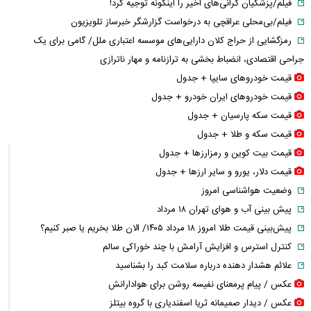
فیلم/پزشکیان گرانی‌های اخیر را اینگونه توجیه کرد!
فیلم/بی‌محلی عراقچی به درخواست گزارشگر خبرساز تلویزیون
رمزگشایی از حراج کلان دارایی‌های موسسه اعتباری ملل/ گامی برای یک
جراحی اقتصادی، انضباط‌ بخشی به ترازنامه و مهار ناترازی
قیمت خودرو‌های سایپا + جدول
قیمت خودرو‌های ایران خودرو + جدول
قیمت سکه پارسیان + جدول
قیمت سکه و طلا + جدول
قیمت بیت کوین و رمزارز‌ها + جدول
قیمت دلار، یورو و سایر ارز‌ها + جدول
وضعیت هواشناسی امروز
پیش بینی آب و هوای تهران ۱۸ مرداد
پیش‌بینی قیمت طلا امروز ۱۸ مرداد ۱۴۰۵/ الان طلا بخریم یا صبر کنیم؟
کنترل استرس و افزایش آرامش با چند خوراکی سالم
علائم هشدار دهنده درباره سلامت کبد را بشناسید
عکس / پیام پرمعنای نفیسه روشن برای هوادارانش
عکس / دیدار صمیمانه ثریا اسفندیاری با گروه بیتلز