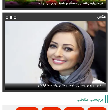
فیلم/بهاره رهنما راز ماندگاری هدیه تهرانی را لو داد
فی
عکس
عکس / پیام پرمعنای نفیسه روشن برای هوادارانش
عک
برچسب منتخب