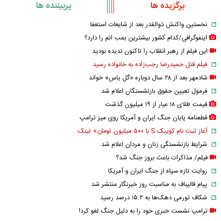
برگزیده ها
پربیننده ها
نخستین واکنش ذوالقدر بعد از شایعات استعفا
اینفوگرافی/کدام کشور بیشترین بمب اتم را دارد؟
این فیلم از رهبر انقلاب را تاکنون ندیده بودید
فیلم قتل حمیدرضا رجب‌زاده به خانواده رسید
شادمهر بعد از ۲۸ سال دوباره «گل یاس» خواند
فرمول تعیین حقوق بازنشستگان اعلام شد
قیمت طلای ۱۸ عیار از ۱۹ میلیون گذشت
قطعنامه پایان جنگ ایران و آمریکا روی میز ترامپ
آغاز ثبت نام کوییک S با ۵۰۰ میلیون تومان+ لینک
شرایط بازنشستگی زنان و مردان اعلام شد
فیلم/ مذاکرات باعث بروز جنگ شد؟
روایت تازه سپاه از جنگ ایران و آمریکا
پیام قالیباف به مناسبت روز خبرنگار منتشر شد
شکاف تورمی دهک‌ها به ۱۵.۲ درصد رسید
ترامپ نشست خبری خود را به دلیل جنگ لغو کرد!