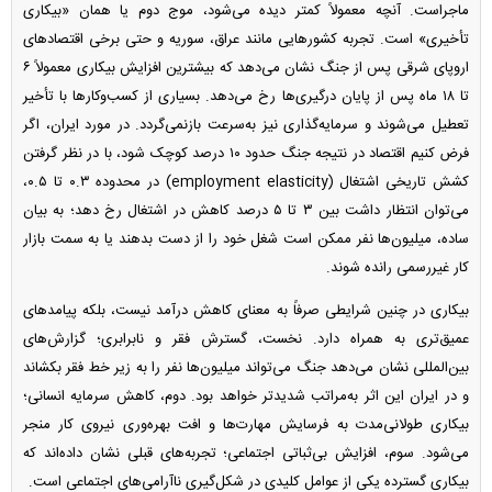
ماجراست. آنچه معمولاً کمتر دیده می‌شود، موج دوم یا همان «بیکاری
تأخیری» است. تجربه کشور‌هایی مانند عراق، سوریه و حتی برخی اقتصاد‌های
اروپای شرقی پس از جنگ نشان می‌دهد که بیشترین افزایش بیکاری معمولاً ۶
تا ۱۸ ماه پس از پایان درگیری‌ها رخ می‌دهد. بسیاری از کسب‌وکار‌ها با تأخیر
تعطیل می‌شوند و سرمایه‌گذاری نیز به‌سرعت بازنمی‌گردد. در مورد ایران، اگر
فرض کنیم اقتصاد در نتیجه جنگ حدود ۱۰ درصد کوچک شود، با در نظر گرفتن
کشش تاریخی اشتغال (employment elasticity) در محدوده ۰.۳ تا ۰.۵،
می‌توان انتظار داشت بین ۳ تا ۵ درصد کاهش در اشتغال رخ دهد؛ به بیان
ساده، میلیون‌ها نفر ممکن است شغل خود را از دست بدهند یا به سمت بازار
کار غیررسمی رانده شوند.
بیکاری در چنین شرایطی صرفاً به معنای کاهش درآمد نیست، بلکه پیامد‌های
عمیق‌تری به همراه دارد. نخست، گسترش فقر و نابرابری؛ گزارش‌های
بین‌المللی نشان می‌دهد جنگ می‌تواند میلیون‌ها نفر را به زیر خط فقر بکشاند
و در ایران این اثر به‌مراتب شدیدتر خواهد بود. دوم، کاهش سرمایه انسانی؛
بیکاری طولانی‌مدت به فرسایش مهارت‌ها و افت بهره‌وری نیروی کار منجر
می‌شود. سوم، افزایش بی‌ثباتی اجتماعی؛ تجربه‌های قبلی نشان داده‌اند که
بیکاری گسترده یکی از عوامل کلیدی در شکل‌گیری ناآرامی‌های اجتماعی است.