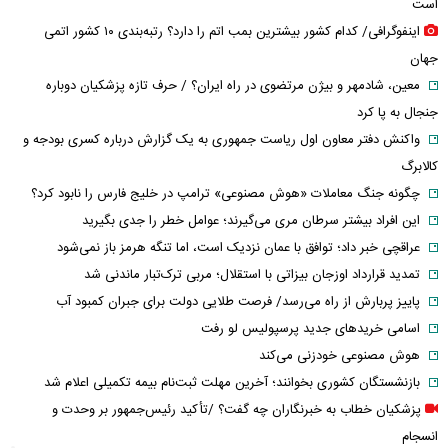
است
اینفوگرافی/ کدام کشور بیشترین بمب اتم را دارد؟ رتبه‌بندی ۱۰ کشور اتمی
جهان
معین، شادمهر و بیژن مرتضوی در راه ایران؟ / حرف تازه پزشکیان دوباره
جنجال به پا کرد
واکنش دفتر معاون اول ریاست جمهوری به یک گزارش درباره کسری بودجه و
کالابرگ
چگونه جنگ معاملات «هوش مصنوعی» ترامپ در خلیج فارس را نابود کرد؟
این افراد بیشتر سرطان مری می‌گیرند؛ عوامل خطر را جدی بگیرید
عراقچی خبر داد؛ توافق با عمان نزدیک است، اما تنگه هرمز باز نمی‌شود
تمدید قرارداد اوزجان بیزاتی با استقلال؛ مربی ترک‌تبار ماندنی شد
پاییز پربارش از راه می‌رسد/ فرصت طلایی دولت برای جبران کمبود آب
اسامی خریدهای جدید پرسپولیس لو رفت
هوش مصنوعی خودزنی می‌کند
بازنشستگان کشوری بخوانند؛ آخرین مهلت ثبت‌نام بیمه تکمیلی اعلام شد
پزشکیان خطاب به خبرنگاران چه گفت؟ /تأکید رئیس‌جمهور بر وحدت و
انسجام