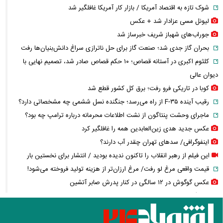
شوک تازه به اقتصاد آمریکا / بازار کار آمریکا غافلگیر شد
لیونل مسی عزادار شد + عکس
جوراب‌های شهباز شریف خبرساز شد
بحران گاز جدی شد؛ صنعت گاز برای حل ناترازی سراغ دانش‌بنیان‌ها رفت
کلثوم اکبری در آستانه قصاص؛ ۱۰ حکم قصاص صادر شد، تصمیم نهایی با
دیوان عالی
کوبا در تاریکی فرو رفت؛ برق کل کشور قطع شد
رقیب آینده F-۳۵ از راه می‌رسد؛ جنگنده نسل ششمی چه مشخصاتی دارد؟
ماجرای وحشت پنتاگون از نشت اطلاعات محرمانه درباره ترامپ چه بود؟
عکس جدید هدی زین‌العابدین همه را غافلگیر کرد
اینفوگرافی/ سدهای تهران چقدر آب دارند؟
این فیلم از رهبر انقلاب را تاکنون ندیده بودید / انتشار برای نخستین بار
قیمت واقعی مرغ لو رفت/ مرغ ارزان‌تر از هزینه تولید فروخته می‌شود!
عکس گوگوش در ۱۲ سالگی در کنار پدرش صابر آتشین
کالابرگ مرداد چه زمانی شارژ می‌شود؟ / تغییر زمان واریز اعتبار برخی
خانوارها به شهریور