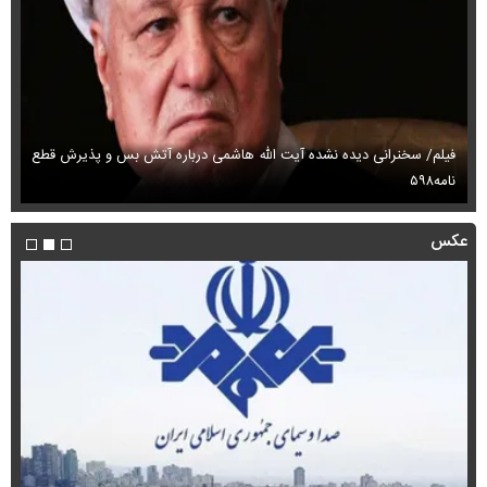
فیلم/ سخنرانی دیده نشده آیت الله هاشمی درباره آتش بس و پذیرش قطع
فی
نامه۵۹۸
می
عکس