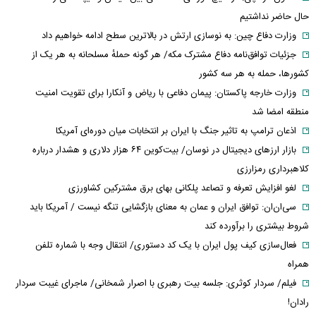
حال حاضر نداشتیم
وزارت دفاع چین: به نوسازی ارتش در بالاترین سطح ادامه خواهیم داد
جزئیات توافق‌نامه دفاع مشترک مکه/ هر گونه حملهٔ مسلحانه به هر یک از
کشورها، حمله به هر سه کشور
وزارت خارجه پاکستان: پیمان دفاعی با ریاض و آنکارا برای تقویت امنیت
منطقه امضا شد
اذعان ترامپ به تاثیر جنگ با ایران بر انتخابات میان دوره‌ای آمریکا
بازار ارزهای دیجیتال در نوسان/ بیت‌کوین ۶۴ هزار دلاری و هشدار درباره
کلاهبرداری رمزارزی
لغو افزایش تعرفه و تصاعد پلکانی بهای برق مشترکین کشاورزی
سی‌ان‌ان: توافق ایران و عمان به معنای بازگشایی تنگه نیست / آمریکا باید
شروط بیشتری را برآورده کند
فعال‌سازی کیف پول ایران با یک کد دستوری/ انتقال وجه با شماره تلفن
همراه
فیلم/ سردار کوثری: جلسه بیت رهبری با اصرار شمخانی/ ماجرای غیبت سردار
رادان!