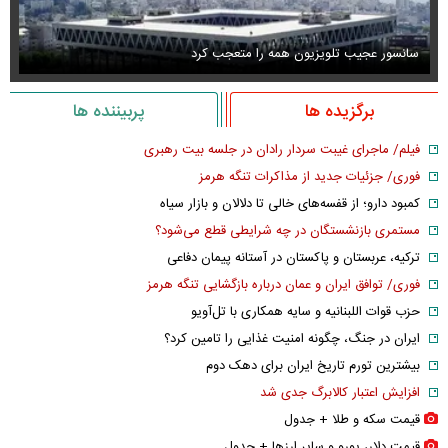
سانسور عجیب تلویزیون همه را متعجب کرد
اس
برگزیده ها
پربیننده ها
فیلم/ ماجرای غیبت سردار رادان در جلسه بیت رهبری
فوری/ جزئیات جدید از مذاکرات تنگه هرمز
کمبود دارو؛ از قفسه‌های خالی تا دلالان و بازار سیاه
مستمری بازنشستگان در چه شرایطی قطع می‌شود؟
ترکیه، عربستان و پاکستان در آستانه پیمان دفاعی
فوری/ توافق ایران و عمان درباره بازگشایی تنگه هرمز
حزب قوات اللبنانیه و سایه همکاری با تل‌آویو
ایران در جنگ، چگونه امنیت غذایی را تامین کرد؟
بیشترین تورم تاریخ ایران برای دهک دوم
افزایش اعتبار کالابرگ جدی شد
قیمت سکه و طلا + جدول
قیمت دلار، یورو و سایر ارز‌ها + جدول