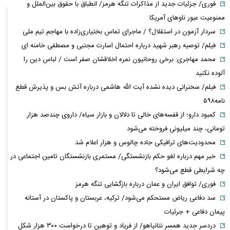
فوری/ جزئیات جدید از مذاکرات تنگه هرمز/ انطباق با حقوق بین‌الملل و
ممنوعیت عبور ناوهای آمریکا
سردار آزمون در استقلال؟ / ماجرای تماس بختیاری‌زاده با مهاجم تیم ملی
فیلم/ توصیه رهبر شهید درباره احتمال اسارت مجتبی و مصطفی خامنه ای
محمد مهاجری: برخی روحانیون نمره اخلاقشان صفر است / لباس دین را
آلوده نکنید
فیلم/ سخنرانی دیده نشده آیت الله هاشمی درباره آتش بس و پذیرش قطع
نامه۵۹۸
کمبود دارو؛ از قفسه‌های خالی تا دلالان و بازار سیاه/ داروی چندصد هزار
تومانی، چند میلیونی فروخته می‌شود
محدودیت‌های ترافیکی جاده چالوس و هزار اعلام شد
خبر مهم درباره لغو حکم بازنشستگی/ مستمری بازنشستگان تامین اجتماعی در
چه شرایطی قطع می‌شود؟
فوری/ توافق ایران و عمان درباره بازگشایی تنگه هرمز
سد دفاعی ریاض مستحکم می‌شود/ ترکیه، عربستان و پاکستان در آستانه
پیمان دفاعی + جرئیات
دردسر جدید همسر نتانیاهو/ از فریاد و توهین تا درخواست ۳۰۰ هزار شکل