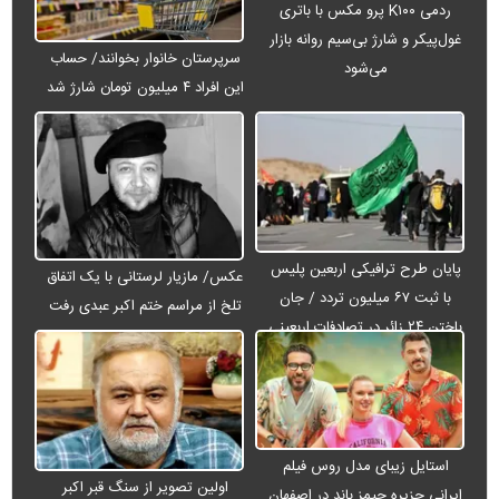
ردمی K۱۰۰ پرو مکس با باتری
غول‌پیکر و شارژ بی‌سیم روانه بازار
سرپرستان خانوار بخوانند/ حساب
می‌شود
این افراد ۴ میلیون تومان شارژ شد
پایان طرح ترافیکی اربعین پلیس
عکس/ مازیار لرستانی با یک اتفاق
با ثبت ۶۷ میلیون تردد / جان
تلخ از مراسم ختم اکبر عبدی رفت
باختن ۲۴ زائر در تصادفات اربعینی
استایل زیبای مدل روس فیلم
اولین تصویر از سنگ قبر اکبر
ایرانی جزیره جیمز باند در اصفهان