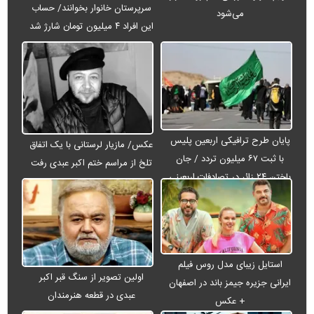
سرپرستان خانوار بخوانند/ حساب
می‌شود
این افراد ۴ میلیون تومان شارژ شد
پایان طرح ترافیکی اربعین پلیس
عکس/ مازیار لرستانی با یک اتفاق
با ثبت ۶۷ میلیون تردد / جان
تلخ از مراسم ختم اکبر عبدی رفت
باختن ۲۴ زائر در تصادفات اربعینی
استایل زیبای مدل روس فیلم
اولین تصویر از سنگ قبر اکبر
ایرانی جزیره جیمز باند در اصفهان
عبدی در قطعه هنرمندان
+ عکس