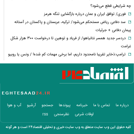
چه شرایطی قطع می‌شود؟
فوری/ توافق ایران و عمان درباره بازگشایی تنگه هرمز
سد دفاعی ریاض مستحکم می‌شود/ ترکیه، عربستان و پاکستان در آستانه
پیمان دفاعی + جرئیات
دردسر جدید همسر نتانیاهو/ از فریاد و توهین تا درخواست ۳۰۰ هزار شکل
غرامت
ترامپ:ذخایر تقریبا نامحدود داریم، اما برخی مهمات کم شده! / ونس یا روبیو
کدام گزینه محبوب ترامپ است؟
حزب قوات اللبنانیه؛ از همکاری با اسرائیل تا مخالفت با ایران / پرونده پیچیده
یک حزب مسیحی در بیروت
روایتی از ساختار تجارت غذایی / ایران با وجود خطر جنگ، چگونه امنیت
غذایی خود را تأمین می‌کند؟
عجیب‌ترین داده‌های تورمی تاریخ ایران برای دهک دوم ثبت شد/ افزایش
درباره ما
تماس با ما
خبرنامه
پیوندها
جستجو
آرشیو
آب و هوا
شکاف تورمی میان دهک‌ها به ۹.۶
اوقات شرعی
نظرسنجی
rss
افزایش اندک در قیمت اونس جهانی/ پیشروی طلا چقدر شد؟
دلار روی کانال ۱۸۷ هزار تومانی ثابت باقی ماند
کلیه حقوق این وب سایت متعلق به وب سایت خبری و تحلیلی اقتصاد۲۴ است و هر گونه