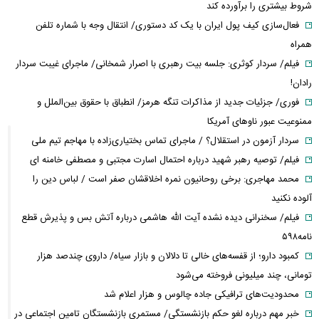
شروط بیشتری را برآورده کند
فعال‌سازی کیف پول ایران با یک کد دستوری/ انتقال وجه با شماره تلفن
همراه
فیلم/ سردار کوثری: جلسه بیت رهبری با اصرار شمخانی/ ماجرای غیبت سردار
رادان!
فوری/ جزئیات جدید از مذاکرات تنگه هرمز/ انطباق با حقوق بین‌الملل و
ممنوعیت عبور ناوهای آمریکا
سردار آزمون در استقلال؟ / ماجرای تماس بختیاری‌زاده با مهاجم تیم ملی
فیلم/ توصیه رهبر شهید درباره احتمال اسارت مجتبی و مصطفی خامنه ای
محمد مهاجری: برخی روحانیون نمره اخلاقشان صفر است / لباس دین را
آلوده نکنید
فیلم/ سخنرانی دیده نشده آیت الله هاشمی درباره آتش بس و پذیرش قطع
نامه۵۹۸
کمبود دارو؛ از قفسه‌های خالی تا دلالان و بازار سیاه/ داروی چندصد هزار
تومانی، چند میلیونی فروخته می‌شود
محدودیت‌های ترافیکی جاده چالوس و هزار اعلام شد
خبر مهم درباره لغو حکم بازنشستگی/ مستمری بازنشستگان تامین اجتماعی در