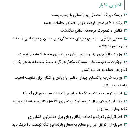
آخرین اخبار
ریسک بزرگ استقلال روی آسانی با پنجره بسته
رشد ۴.۸ درصدی قیمت جهانی طلا در معاملات هفته
نقاش و تصویرگر برجسته ایرانی درگذشت
معاون عراقچی: در هیچ دوره‌ای هماهنگی بین میدان و دیپلماسی را مانند
حال حاضر نداشتیم
وزارت دفاع چین: به نوسازی ارتش در بالاترین سطح ادامه خواهیم داد
جزئیات توافق‌نامه دفاع مشترک مکه/ هر گونه حملهٔ مسلحانه به هر یک از
کشورها، حمله به هر سه کشور
وزارت خارجه پاکستان: پیمان دفاعی با ریاض و آنکارا برای تقویت امنیت
منطقه امضا شد
اذعان ترامپ به تاثیر جنگ با ایران بر انتخابات میان دوره‌ای آمریکا
بازار ارزهای دیجیتال در نوسان/ بیت‌کوین ۶۴ هزار دلاری و هشدار درباره
کلاهبرداری رمزارزی
لغو افزایش تعرفه و تصاعد پلکانی بهای برق مشترکین کشاورزی
سی‌ان‌ان: توافق ایران و عمان به معنای بازگشایی تنگه نیست / آمریکا باید