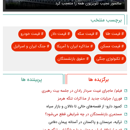
سانسور عجیب تلویزیون همه را متعجب کرد
اس
برچسب منتخب
#
قیمت طلا
#
قیمت سکه
#
قیمت دلار
#
قیمت خودرو
#
قیمت مسکن
#
مذاکره ایران با آمریکا
#
جنگ ایران و اسرائیل
#
تکنولوژی جنگی
#
حقوق بازنشستگان
برگزیده ها
پربیننده ها
فیلم/ ماجرای غیبت سردار رادان در جلسه بیت رهبری
فوری/ جزئیات جدید از مذاکرات تنگه هرمز
کمبود دارو؛ از قفسه‌های خالی تا دلالان و بازار سیاه
مستمری بازنشستگان در چه شرایطی قطع می‌شود؟
ترکیه، عربستان و پاکستان در آستانه پیمان دفاعی