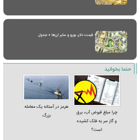
قیمت دلار، یورو و سایر ارز‌ها + جدول
حتما بخوانید
هرمز در آستانه یک معامله
چرا مبلغ قبوض آب، برق
بزرگ
و گاز سر به فلک کشیده
است؟