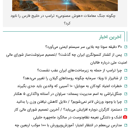
اپل افزایش قیمت داد؛ خرید iPhone ۱۸ Pro رویا شد؟
آخرین اخبار
۳۰ دقیقه سونا چه بلایی سر سیستم ایمنی می‌آورد؟
پس از کشتار کنسولگری ایران چه گذشت؟ /تصمیم سرنوشت‌ساز شورای عالی
امنیت ملی درباره طالبان
چرا ترامپ از حمله به زیرساخت‌های ایران عقب نشست؟
از شالیزار تا ویلا؛ سرمایه چگونه روستاهای گیلان را تغییر می‌دهد؟
خطرات اعتیاد کودکان به موبایل؛ ۱۰ آسیبی که والدین باید جدی بگیرند
جنگل‌تراشی به اسم مدیریت پسماند؛ سراوان در آستانه واگذاری ۵ هکتار
چرا با وجود ورزش لاغر نمی‌شویم؟ / دلایل کاهش نیافتن وزن را بدانید
دستمزد کارگران دوباره افزایش می‌یابد؟ / آخرین تصمیم شورای عالی کار
اشک و دلتنگی نعیمه نظام‌دوست در سالگرد ماه‌چهره خلیلی
مدارس بی‌معلم در انتظار اعتبار؛ آموزش‌وپرورش با ۱۰۰ موکب اربعین چه