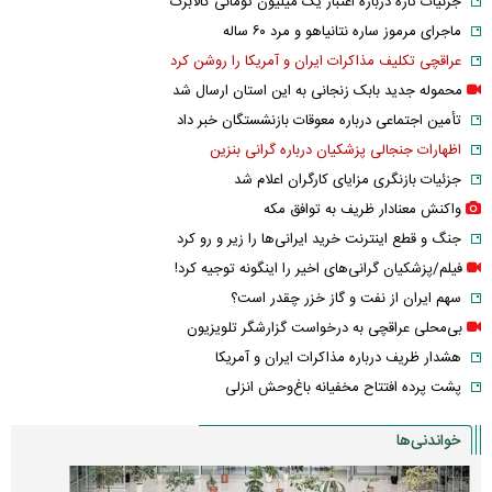
جزئیات تازه درباره اعتبار یک میلیون تومانی کالابرگ
ماجرای مرموز ساره نتانیاهو و مرد ۶۰ ساله
عراقچی تکلیف مذاکرات ایران و آمریکا را روشن کرد
محموله جدید بابک زنجانی به این استان ارسال شد
تأمین اجتماعی درباره معوقات بازنشستگان خبر داد
اظهارات جنجالی پزشکیان درباره گرانی بنزین
جزئیات بازنگری مزایای کارگران اعلام شد
واکنش معنادار ظریف به توافق مکه
جنگ و قطع اینترنت خرید ایرانی‌ها را زیر و رو کرد
فیلم/پزشکیان گرانی‌های اخیر را اینگونه توجیه کرد!
سهم ایران از نفت و گاز خزر چقدر است؟
بی‌محلی عراقچی به درخواست گزارشگر تلویزیون
هشدار ظریف درباره مذاکرات ایران و آمریکا
پشت پرده افتتاح مخفیانه باغ‌وحش انزلی
خواندنی‌ها