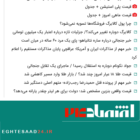
قیمت پلی استیشن + جدول
قیمت ماهی امروز + جدول
چرا پول کالابرگ فروشگاه‌ها تسویه نمی‌شود؟
کالابرگ دوباره تغییر می‌کند؟/ جزئیات تازه درباره اعتبار یک میلیون تومانی
خبر جنجالی درباره ساره نتانیاهو؛ پای یک مرد ۶۰ ساله در میان است
خبر مهم از مذاکرات ایران و آمریکا؛ عراقچی پایان مذاکرات مستقیم را اعلام
کرد
جواد نکونام دوباره به استقلال رسید! / ماجرای یک تقابل جنجالی
قیمت طلا ۱۸ عیار امروز چند شد؟ / بازار طلا وارد مسیر کاهشی شد
خبر مهم از پرونده قتل حمیدرضا رجب‌زاده؛ متهم اصلی دستگیر شد
قیمت واقعی بنزین مشخص شد؛ دولت برای هر لیتر چقدر یارانه می‌دهد؟
افزایش نرخ حواله دلار در بازار ارز؛ قیمت دلار امروز چند شد؟
سقوط تاریخی ذخایر نفت آمریکا؛ رکورد سال ۲۰۲۱ هم شکسته شد
درخواست جنجالی نقدعلی از قالیباف؛ از مسئولیت مذاکرات کناره‌گیری کنید
خبر مهم برای کارگران؛ زمان بازنگری مزایای کارگران اعلام شد + جزئیات
تصمیم جدید