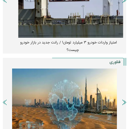
آغاز فروش فوری تویوتا RAV۴ مدل ۲۰۲۵ + جزئیات
فناوری