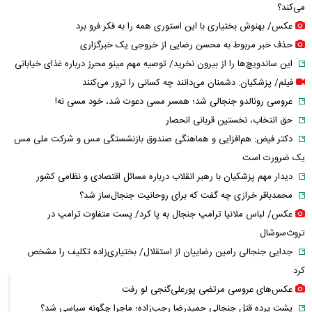
می‌کند؟
عکس/ بهنوش بختیاری با این استوری همه را به فکر فرو برد
حذف خبر مربوط به محسن رضایی از خروجی یک خبرگزاری
این ساندویچ‌ها را از بیرون نخرید/ توصیه مهم مینو محرز درباره غذای خیابانی
فیلم/ پزشکیان: دشمنان می‌دانند چه کسانی را ترور می‌کنند
عروسی رونالدو جنجالی شد؛ همسر مسی دعوت شد، خود مسی نه!
حق انتخاب، نخستین قربانی انحصار
دکتر فیض: هم‌افزایی و هماهنگی صندوق بازنشستگی مس و شرکت ملی مس
یک ضرورت است
دیدار مهم پزشکیان با رهبر انقلاب درباره مسائل اقتصادی و نظامی کشور
محمدباقر خرازی چه گفت که برای روحانیت جنجال‌ساز شد؟
عکس/ لباس ملانیا ترامپ جنجال به پا کرد/ پست متفاوت ترامپ در
تروث‌سوشال
جدایی جنجالی رامین رضاییان از استقلال/ بختیاری‌زاده تکلیف را مشخص
کرد
عکس‌های عروسی مرتضی پورعلی‌گنجی لو رفت
پشت پرده قتل جنجالی حمیدرضا رجب‌زاده؛ ماجرا چگونه سیاسی شد؟