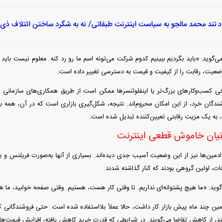
اد تند محمد مالجو به سیاست اینترنت طبقاتی/ نه به شگرد ساختن ائتلاف ذی‌ن
ی‌گوید: «باید بگردیم ببینیم کدوم شرکت می‌تونه اسم ما رو رد کنه. معلوم نیست باید
وضعیت، رقابت را از کیفیت و قیمت به دسترسی تغییر داده است.
ی کسب‌وکار‌های بزرگ‌تر یا اینفلوئنسر‌ها ممکن است از طریق همکاری‌های سازمانی به 
دگان خرد، از این امکان محروم‌اند. نتیجه، شکل‌گیری بازاری است که در آن، همه بازی
 به یک مزیت رقابتی تعیین‌کننده تبدیل شده است.
انیان خاموش قطعی اینترنت
 ادمین‌ها نیز از این وضعیت آسیب جدی دیده‌اند. بسیاری از آنها به‌صورت فریلنس و ب
 اولین گروهی بودند که کنار گذاشته شدند.
گوید: «ما هیچ پشتوانه‌ای نداریم. تا وقتی کار هست، هستیم. وقتی صفحه خوابید، ما ه
مین چند ماه پیش بازار کار داشت، حالا عملاً بلااستفاده شده است. حتی فروشندگانی ک
کنند، از کاهش تقاضا می‌گویند. در شرایطی که قدرت خرید کاهش یافته، افزایش قیمت‌