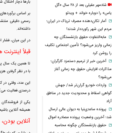
بار‌ها دچار اختلال 
شادمهر عقیلی بعد از ۲۸ سال «گل
یاس» را دوباره خواند + ویدئو
رسمی دقیقی منتشر 
آمار تکان‌دهنده مصرف تریاک در ایران؛
داشته‌اند.
مردم این شهر رکورددار شدند!
مابه‌التفاوت حقوق بازنشستگان چه
در این میان، فشار 
زمانی واریز می‌شود؟ تأمین اجتماعی تکلیف
قبلاً اینترنت ه
را روشن کرد
آخرین خبر از ترمیم دستمزد کارگران؛
مذاکرات افزایش حقوق چه زمانی آغاز
با در نظر گرفتن هزینه‌های چند
می‌شود؟
واردات خودرو گران‌تر شد/ جهش
درصدی فعالیت می‌کرد
گواهی اسقاط و محدودیت جدید در مناطق
آزاد
یکی از فروشندگان پو
پرونده ساعدی‌نیا به دیوان عالی ارسال
همیشه آنلاین باشیم
شد؛ آخرین وضعیت پرونده مصادره اموال
آنلاین بودن،
حقوق بازنشستگان چگونه محاسبه
در بازاری که پاسخ‌