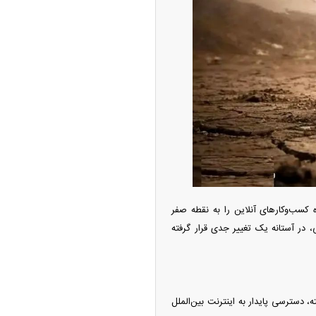
امتیاز واردات خودرو ۳ میلیارد تومان! / رانت
 خودرو چیست؟
 کسب‌وکار‌های آنلاین را به نقطه صفر
، در آستانه یک تغییر جدی قرار گرفته
چین از بمب افکن H-۶N با موشک هسته‌ای
ی کرد
، دسترسی پایدار به اینترنت بین‌الملل