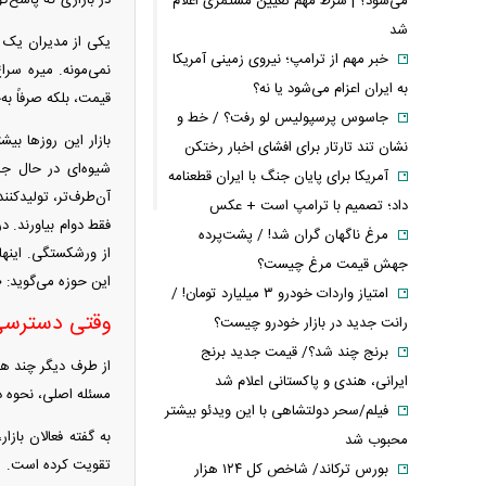
می‌شود؟ | شرط مهم تعیین مستمری اعلام
شد
یکی از مدیران یک آ
خبر مهم از ترامپ؛ نیروی زمینی آمریکا
نمی‌مونه. میره سر
به ایران اعزام می‌شود یا نه؟
قیمت، بلکه صرفاً به
جاسوس پرسپولیس لو رفت؟ / خط و
بازار این روز‌ها ب
نشان تند تارتار برای افشای اخبار رختکن
شیوه‌ای در حال جم
آمریکا برای پایان جنگ با ایران قطعنامه
آن‌طرف‌تر، تولیدکنن
داد؛ تصمیم با ترامپ است + عکس
فقط دوام بیاورند. د
مرغ ناگهان گران شد! / پشت‌پرده
از ورشکستگی. اینها
جهش قیمت مرغ چیست؟
این حوزه می‌گوید: «م
امتیاز واردات خودرو ۳ میلیارد تومان! /
وقتی دسترسی 
رانت جدید در بازار خودرو چیست؟
برنج چند شد؟/ قیمت جدید برنج
از طرف دیگر چند هف
ایرانی، هندی و پاکستانی اعلام شد
مسئله اصلی، نحوه 
فیلم/سحر دولتشاهی با این ویدئو بیشتر
به گفته فعالان باز
محبوب شد
تقویت کرده است.
بورس ترکاند/ شاخص کل ۱۲۴ هزار