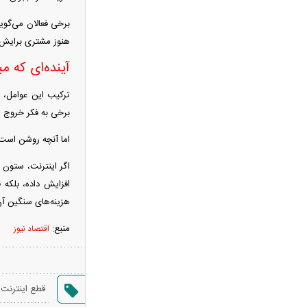
زنان و مردان با این شرایط بازنشسته
برخی فعالان می‌گویند
می‌شوند
هنوز مشتری برایش ا
فیلم/واکنش نعیمه نظام‌دوست از بغل
آینده‌ای که م
کردن دختری با استایل پسرانه
بازداشت دو جراح زیبایی قلابی که
ترکیب این عوامل، 
حوصله درس خواندن نداشتند!
برخی به فکر خروج از
سپاه بیانیه جدید داد؛ روایت شکست
اما آنچه روشن است،
ترامپ در جنگ با ایران
سنتکام درباره محاصره دریایی ایران چه
اگر اینترنت، ستون 
نقشه‌ای دارد؟
افزایش داده، بلکه 
عکس عاشقانه سپند امیرسلیمانی با
هزینه‌های سنگین آن
پسرش
منبع:
اقتصاد نیوز
استایل جذاب لیندا کیانی در اکران ماه
پنهان + عکس
پیام روز خبرنگار قالیباف؛ دشمن در
قطع اینترنت د
میدان رسانه و تحریف فعال شده است