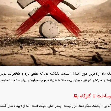
آغاز ثبت نام سایپا از امروز ۱۷ مرداد ۱۴۰۵؛
واردات خودرو گران‌تر شد/ جهش گواهی
میلیون تومان بخرید + لینک
اسقاط و محدودیت جدید در مناطق آزاد
جدید در بازار
یک ماه از آخرین موج اختلال اینترنت نگذشته بود که قطعی تازه و طولانی‌تر، دوباره
ه زمانی مزیتش کم‌هزینه بودن بود، حالا با هزینه‌های چندمیلیونی برای حداقل دسترسی
فند؛ قدرت تهدید
رونمایی از پوکو M ۸ پاور با باتری ۸۰۰۰
 است؟
میلی‌آمپرساعتی
رونمای
رساخت تا گلوگاه بقا
نلاین، اینترنت دیگر فقط ابزار نیست؛ بستر اصلی حیات است. اما از دی‌ماه سال گذشته