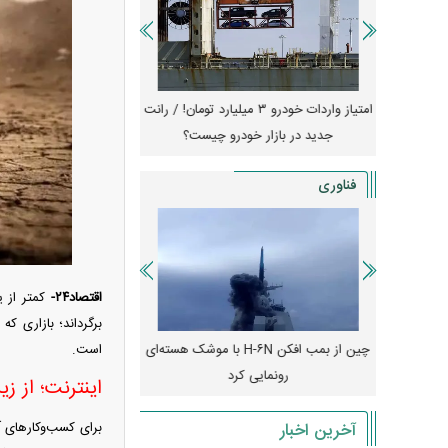
جهش گواهی
امتیاز واردات خودرو ۳ میلیارد تومان! / رانت
ناطق آزاد
جدید در بازار خودرو چیست؟
کوییک S با ۵۰۰ 
ثبت نام
فناوری
اقتصاد۲۴-
کمتر از 
برگرداند؛ بازاری ک
است.
رونمایی از پوکو M ۸ پاور با باتری ۸۰۰۰
چین از بمب افکن H-۶N با موشک هسته‌ای
پهپاد رهگیر یا موشک پدا
رونمایی کرد
کدامیک بیشتر
اینترنت؛ از زی
برای کسب‌وکار‌های آ
آخرین اخبار