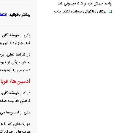
واحد جهش کرد و ۵.۵ میلیونی شد
برکناری ناگهانی فرمانده لشکر پنجم
انتق
بیشتر بخوانید:
ارتش آمریکا
۲۲۸ میلیارد دلار کجا رفت؟ / ردیابی
یکی از فروشندگان م
دلارهایی که به اقتصاد ایران برنگشتند
کنه، جلوتره.» این 
بمب خبری پرسپولیس؛ ۲ خرید جدید
همین امروز رونمایی می‌شوند!
در شرایط فعلی، برخ
عکس زیرخاکی از گوگوش در دو سالگی
بخش بزرگی از فروشن
همراه با مادرش
دسترسی به اینترنت،
قیمت طلا پرواز کرد/ طلا سقف ۴۳۵۰
ادمین‌ها؛ قرب
دلار را شکست
خبر تلخ برای مستاجران تهرانی ؛ اجاره
در کنار فروشندگان،
خانه در تهران ۷۰ درصد گران‌تر شد
کاهش فعالیت صفحات،
آغاز ثبت نام سایپا از امروز ۱۷ مرداد
یکی از ادمین‌ها می‌
۱۴۰۵؛ کوییک S با ۵۰۰ میلیون تومان بخرید
+ لینک ثبت نام
مهارت‌هایی که تا ه
هزینه‌ها را جبران 
بالاخره تکلیف بازنشستگی مشخص شد؛