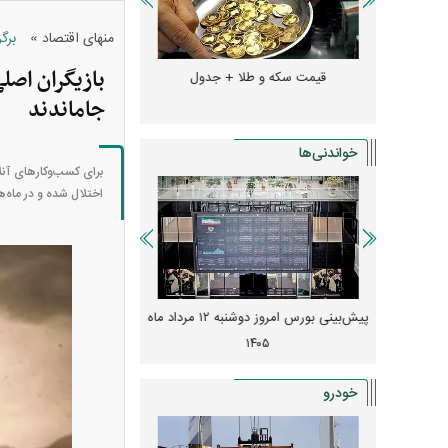
»
منهای اقتصاد
برگ
بازیگران اصل
و + جدول
قیمت سکه و طلا + جدول
قیمت دلار، یورو و سایر 
جاماندند
خواندنی‌ها
برای کسب‌وکار‌های آنل
اختلال شده و در ماه‌
 از افت شدید
پیش‌بینی بورس امروز دوشنبه ۱۲ مرداد ماه
زنگ خطر انباشت نیاز در 
و نصب‌ها
۱۴۰۵
قیمت‌ها فشرده
خودرو