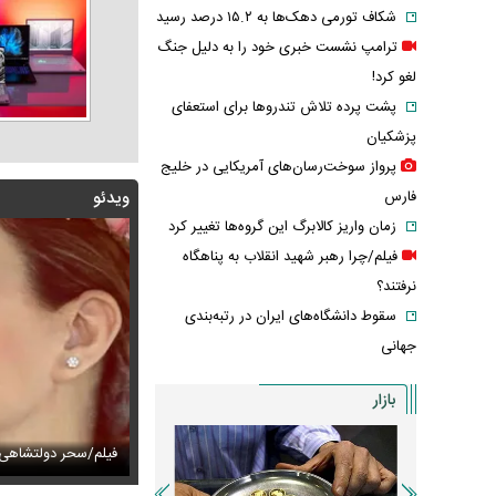
شکاف تورمی دهک‌ها به ۱۵.۲ درصد رسید
ترامپ نشست خبری خود را به دلیل جنگ
لغو کرد!
پشت پرده تلاش تندروها برای استعفای
پزشکیان
پرواز سوخت‌رسان‌های آمریکایی در خلیج
فارس
ویدئو
زمان واریز کالابرگ این گروه‌ها تغییر کرد
فیلم/چرا رهبر شهید انقلاب به پناهگاه
نرفتند؟
سقوط دانشگاه‌های ایران در رتبه‌بندی
جهانی
بازار
ز ۲۸ سال «گل یاس» را دوباره خواند + ویدئو
س های زیبای هدیه تهرانی در یک گلخانه
فیلم/سحر دولتشاهی 
عکس زیرخاکی از