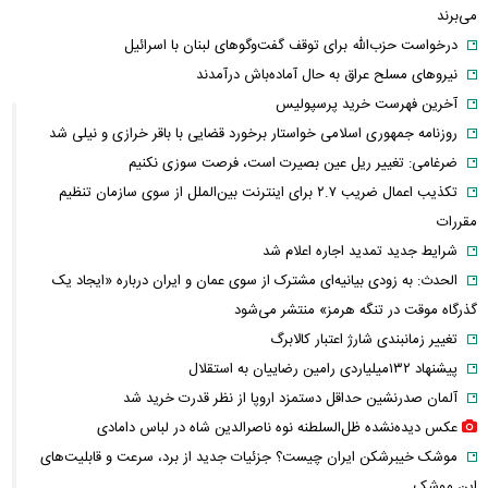
می‌برند
درخواست حزب‌الله برای توقف گفت‌وگوهای لبنان با اسرائیل
نیروهای مسلح عراق به حال آماده‌باش درآمدند
آخرین فهرست خرید پرسپولیس
روزنامه جمهوری اسلامی خواستار برخورد قضایی با باقر خرازی و نیلی شد
ضرغامی: تغییر ریل عین بصیرت است، فرصت سوزی نکنیم
تکذیب اعمال ضریب ۲.۷ برای اینترنت بین‌الملل از سوی سازمان تنظیم
مقررات
شرایط جدید تمدید اجاره اعلام شد
الحدث: به زودی بیانیه‌ای مشترک از سوی عمان و ایران درباره «ایجاد یک
گذرگاه موقت در تنگه هرمز» منتشر می‌شود
تغییر زمانبندی‌ شارژ اعتبار کالابرگ
پیشنهاد ۱۳۲میلیاردی رامین رضاییان به استقلال
آلمان صدرنشین حداقل دستمزد اروپا از نظر قدرت خرید شد
عکس دیده‌نشده ظل‌السلطنه نوه ناصرالدین شاه در لباس دامادی
موشک خیبرشکن ایران چیست؟ جزئیات جدید از برد، سرعت و قابلیت‌های
این موشک