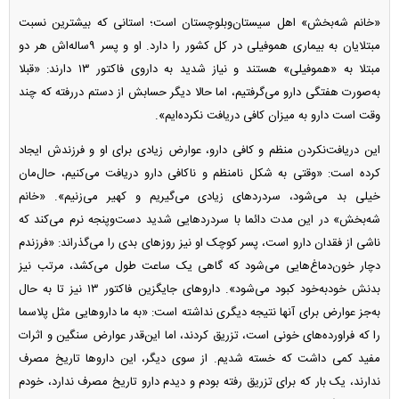
«خانم شه‌بخش» اهل سیستان‌وبلوچستان است؛ استانی که بیشترین نسبت
مبتلایان به بیماری هموفیلی در کل کشور را دارد. او و پسر ۹‌ساله‌اش هر دو
مبتلا به «هموفیلی» هستند و نیاز شدید به داروی فاکتور ۱۳ دارند: «قبلا
به‌صورت هفتگی دارو می‌گرفتیم، اما حالا دیگر حسابش از دستم در‌رفته که چند
وقت است دارو به میزان کافی دریافت نکرده‌ایم».
این دریافت‌نکردن منظم و کافی دارو، عوارض زیادی برای او و فرزندش ایجاد
کرده است: «وقتی به شکل نامنظم و ناکافی دارو دریافت می‌کنیم، حال‌مان
خیلی بد می‌شود، سردرد‌های زیادی می‌گیریم و کهیر می‌زنیم». «خانم
شه‌بخش» در این مدت دائما با سردرد‌هایی شدید دست‌و‌پنجه نرم می‌کند که
ناشی از فقدان دارو است، پسر کوچک او نیز روز‌های بدی را می‌گذراند: «فرزندم
دچار خون‌دماغ‌هایی می‌شود که گاهی یک ساعت طول می‌کشد، مرتب نیز
بدنش خودبه‌خود کبود می‌شود». دارو‌های جایگزین فاکتور ۱۳ نیز تا به حال
به‌جز عوارض برای آنها نتیجه دیگری نداشته است: «به ما دارو‌هایی مثل پلاسما
را که فراورده‌های خونی است، تزریق کردند، اما این‌قدر عوارض سنگین و اثرات
مفید کمی داشت که خسته شدیم. از سوی دیگر، این دارو‌ها تاریخ مصرف
ندارند، یک بار که برای تزریق رفته بودم و دیدم دارو تاریخ مصرف ندارد، خودم