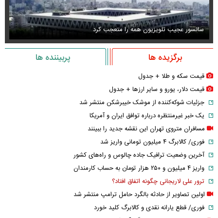
سانسور عجیب تلویزیون همه را متعجب کرد
اس
برگزیده ها
پربیننده ها
قیمت سکه و طلا + جدول
قیمت دلار، یورو و سایر ارز‌ها + جدول
جزئیات شوکه‌کننده از موشک خیبرشکن منتشر شد
یک خبر غیرمنتظره درباره توافق ایران و آمریکا
مسافران متروی تهران این نقشه جدید را ببینند
فوری/ کالابرگ ۴ میلیون تومانی واریز شد
آخرین وضعیت ترافیک جاده چالوس و راه‌های کشور
واریز ۴ میلیون و ۲۵۰ هزار تومان به حساب کارمندان
ترور علی لاریجانی چگونه اتفاق افتاد؟
اولین تصاویر از حادثه بالگرد حامل ترامپ منتشر شد
فوری/ قطع یارانه نقدی و کالابرگ کلید خورد