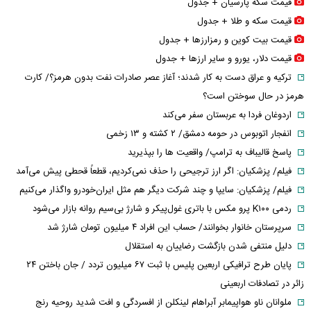
قیمت سکه پارسیان + جدول
قیمت سکه و طلا + جدول
قیمت بیت کوین و رمزارز‌ها + جدول
قیمت دلار، یورو و سایر ارز‌ها + جدول
ترکیه و عراق دست به کار شدند؛ آغاز عصر صادرات نفت بدون هرمز؟/ کارت
هرمز در حال سوختن است؟
اردوغان فردا به عربستان سفر می‌کند
انفجار اتوبوس در حومه دمشق/ ۲ کشته و ۱۳ زخمی
پاسخ قالیباف به ترامپ/ واقعیت ها را بپذیرید
فیلم/ پزشکیان: اگر ارز ترجیحی را حذف نمی‌کردیم، قطعاً قحطی پیش می‌آمد
فیلم/ پزشکیان: سایپا و چند شرکت دیگر هم مثل ایران‌خودرو واگذار می‌کنیم
ردمی K۱۰۰ پرو مکس با باتری غول‌پیکر و شارژ بی‌سیم روانه بازار می‌شود
سرپرستان خانوار بخوانند/ حساب این افراد ۴ میلیون تومان شارژ شد
دلیل منتفی شدن بازگشت رضاییان به استقلال
پایان طرح ترافیکی اربعین پلیس با ثبت ۶۷ میلیون تردد / جان باختن ۲۴
زائر در تصادفات اربعینی
ملوانان ناو هواپیمابر آبراهام لینکلن از افسردگی و افت شدید روحیه رنج