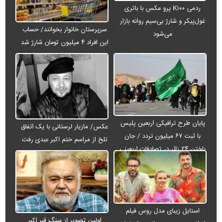
ردمی K۱۰۰ پرو مکس با باتری
غول‌پیکر و شارژ بی‌سیم روانه بازار
سرپرستان خانوار بخوانند/ حساب
می‌شود
این افراد ۴ میلیون تومان شارژ شد
پایان طرح ترافیکی اربعین پلیس
عکس/ مازیار لرستانی با یک اتفاق
با ثبت ۶۷ میلیون تردد / جان
تلخ از مراسم ختم اکبر عبدی رفت
باختن ۲۴ زائر در تصادفات اربعینی
استایل زیبای مدل روس فیلم
اولین تصویر از سنگ قبر اکبر