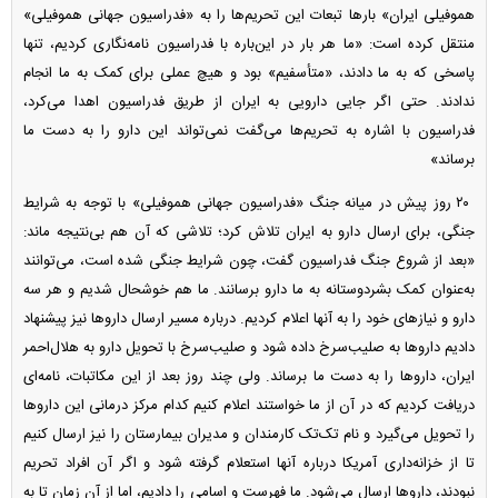
هموفیلی ایران» بار‌ها تبعات این تحریم‌ها را به «فدراسیون جهانی هموفیلی»
منتقل کرده است: «ما هر بار در این‌باره با فدراسیون نامه‌نگاری کردیم، تنها
پاسخی که به ما دادند، «متأسفیم» بود و هیچ عملی برای کمک به ما انجام
ندادند. حتی اگر جایی دارویی به ایران از طریق فدراسیون اهدا می‌کرد،
فدراسیون با اشاره به تحریم‌ها می‌گفت نمی‌تواند این دارو را به دست ما
برساند»
۲۰ روز پیش در میانه جنگ «فدراسیون جهانی هموفیلی» با توجه به شرایط
جنگی، برای ارسال دارو به ایران تلاش کرد؛ تلاشی که آن هم بی‌نتیجه ماند:
«بعد از شروع جنگ فدراسیون گفت، چون شرایط جنگی شده است، می‌توانند
به‌عنوان کمک بشردوستانه به ما دارو برسانند. ما هم خوشحال شدیم و هر سه
دارو و نیاز‌های خود را به آنها اعلام کردیم. درباره مسیر ارسال دارو‌ها نیز پیشنهاد
دادیم دارو‌ها به صلیب‌سرخ داده شود و صلیب‌سرخ با تحویل دارو به هلال‌احمر
ایران، دارو‌ها را به دست ما برساند. ولی چند روز بعد از این مکاتبات، نامه‌ای
دریافت کردیم که در آن از ما خواستند اعلام کنیم کدام مرکز درمانی این دارو‌ها
را تحویل می‌گیرد و نام تک‌تک کارمندان و مدیران بیمارستان را نیز ارسال کنیم
تا از خزانه‌داری آمریکا درباره آنها استعلام گرفته شود و اگر آن افراد تحریم
نبودند، دارو‌ها ارسال می‌شود. ما فهرست و اسامی را دادیم، اما از آن زمان تا به