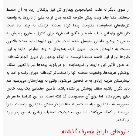
از سوی دیگر به علت کمیاب‌بودن بیماری‌اش نیز پزشکان زیاد به آن مسلط
نیستند. مثلا چند وقت پیش متوجه شدیم بدن او به یکی از دارو‌ها به واسطه
تزریق‌های انجام‌شده مقاومت پیدا کرده است». نزدیک به چند ماه است
دارو‌های وارداتی نایاب شده و «آقای انصافی» برای کنترل بیماری پسرش به
بعضی دارو‌های داخلی متوسل شده است: «از این دارو‌ها باید تعداد بالاتری
نسبت به دارو‌های خارجی تزریق کرد، به‌هرحال دارو‌ها عوارض دارند و این
دارو‌ها نیز از این قاعده مستثنا نیستند. با اینکه چندین بار تزریق انجام شده‌اند،
اما هنوز تأثیر این دارو‌ها را ندیده‌ایم». او می‌گوید بیمه‌ها نیز با تعیین سقف
پوشش هزینه‌ها، وضعیت سخت آنها را سخت‌تر کرده‌اند: «برای رفت و آمد به
بیمارستان هزینه زیادی به ما تحمیل می‌شود، وقتی به بیمارستان می‌رسیم هم
باید نگران باشیم سقف پوشش پر نشده باشد. تأمین اجتماعی یک بیمه خاص
برای پسرم داده، اما برای آن محدودیت گذاشته است. در این شرایط ما هر بار
مجبوریم به مددکاری مراجعه کنیم. انصافا نیز در بخش مددکاری وضعیت ما را
می‌بینند و کمک می‌کنند، اما این محدودیت اضطراب زیادی به منِ پدر وارد
می‌کند».
دارو‌های تاریخ مصرف گذشته