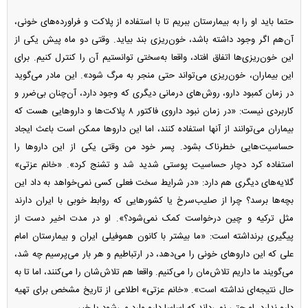
حتما باید او را به بیمارستان ببریم تا با استفاده از پلاکت و فراورده‌های خونی،
آن‌هم اگر وجود داشته باشد، خون‌ریزی بند بیاید. وقتی دو ماه پیش یکی از
این خون‌ریزی‌ها اتفاق افتاد، واقعا به‌سختی توانستیم آن را کنترل کنیم. برای
این بیماران، خون‌ریزی می‌تواند حتی منجر به مرگ شود». این مادر می‌گوید
در زمان کمبود دارو، روش‌های درمانی دیگری که وجود دارد، آن‌چنان بی‌ضرر و
کاربردی نیست: «در زمان نبود داروی فاکتور ۸ پلاکت‌ها و دارو‌هایی هست که
بیماران می‌توانند از آنها استفاده کنند، اما این دارو‌ها ممکن است باعث ایجاد
حساسیت‌هایی خطرناک بشود. پسر خود من وقتی یکی از این دارو‌ها را
استفاده کرد دچار حساسیت پوستی شدید شد و تشنج کرد». «خانم عزتی»
گلایه‌های دیگری هم دارد: «در شرایط سخت فعلی کسی نمی‌خواهد به داد این
بچه‌ها برسد؟ چرا از صلیب‌سرخ یا کشور‌هایی که روابط خوبی با ایران دارند
مثل ترکیه و چین درخواست کمک نمی‌شود؟». او در مدت اخیر دست از
پیگیری برنداشته است: «ما بیشتر با کانون هموفیلی ایران و بیمارستان امام
علی که این دارو‌های خونی را می‌دهد، در ارتباطیم و هر بار می‌پرسیم چه شد،
می‌گویند ما داریم تلاش‌مان را می‌کنیم. واقعا هم تلاش‌شان را می‌کنند، اما تا به
حال نتیجه‌ای نداشته است». «خانم عزتی» اطلاعی از تاریخ مشخص برای تهیه