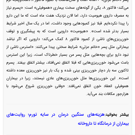
پسر «خانم عزتی» ۲۶‌ساله است و سال‌هاست با کمبود فاکتور ۸ دست‌و‌پنجه نرم
می‌کند؛ فاکتور ۸، یکی از گونه‌های سخت بیماری «هموفیلی» است: «پسرم نیاز
به مصرف داروی هیومیت دارد، اما الان نزدیک هفت ماه است که ما این دارو
را پیدا نکرده‌ایم. قبلا نیز کمبود‌هایی وجود داشت، اما در یک سال اخیر شرایط
بسیار بدتر شده است». «هیومیت» دارویی است که به پیشگیری و توقف
خون‌ریزی‌های ناشی از کمبود فاکتور ۸ کمک می‌کند؛ دارویی که اگر نباشد
بیمارانی مثل پسر «خانم عزتی» شرایط سختی پیدا می‌کنند: «استرس ناشی از
نبود دارو برای بچه‌هایی مثل پسر من بسیار خطرناک است، زیرا این استرس
باعث می‌شود خون‌ریزی‌هایی که قبلا اتفاق نمی‌افتاد، بیشتر اتفاق بیفتد. پسرم
تاکنون سه بار دچار خون‌ریزی بینی شده و یک بار نیز خون‌ریزی معده داشته
است». این خون‌ریزی‌ها مثل خون‌ریزی‌های عادی نیستند، زیرا در بیماران
هموفیلی انعقاد خون اتفاق نمی‌افتد: «وقتی خون‌ریزی شروع می‌شود با
هزارجور مکافات بند می‌آید.
هزینه‌های سنگین درمان در سایه تورم؛ روایت‌های
بیشتر بخوانید:
بیماران از درمانگاه تا داروخانه