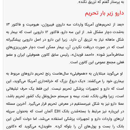
به پرستار گفتم که تزریق نکند».
دارو زیر بار تحریم
«بعد از تحریم‌های آمریکا واردات سه داروی فیبروژن، هیومیت و فاکتور ۱۳
به‌شدت دچار مشکل شد. از این سه دارو، فاکتور ۱۲ دارویی است که بیمار به
شکل ماهانه نیاز به تزریق آن دارد، زیرا این دارو در اصل دارویی پیشگیرانه
است که در صورت دریافت نکردن آن، بیمار ممکن است دچار خون‌ریزی‌های
مخاطره‌آمیز شود». «احمد قویدل»، رئیس سابق کانون هموفیلی ایران و عضو
فعلی مجمع عمومی این کانون است.
او می‌گوید مبتلایان به «هموفیلی» سال‌هاست رنج تحریم دارو‌های مربوط به
بیماری خود را می‌کشند: «یک دروغ بزرگ که خزانه‌داری آمریکا می‌گوید، این
است که دارو و تجهیزات پزشکی تحریم نیست. این فقط یک حرف تبلیغاتی
است، زیرا وقتی بانک، نفت، بیمه و سیستم حمل‌ونقل یک کشور تحریم باشد،
عملا دارو نیز به شکل غیرمستقیم در معرض تحریم قرار می‌گیرد. آخرین مسئله
د‌ر این‌باره نیز مرتبط با بسته‌شدن بانک EIH آلمان است که به‌عنوان سرپله
ارز‌های واردات دارو و تجهیزات پزشکی استفاده می‌شد، اما دولت آلمان این
بانک را بست و پول‌های آن را بلوکه کرد». «قویدل» می‌گوید که «کانون