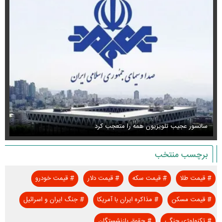
سانسور عجیب تلویزیون همه را متعجب کرد
اس
برچسب منتخب
#
قیمت طلا
#
قیمت سکه
#
قیمت دلار
#
قیمت خودرو
#
قیمت مسکن
#
مذاکره ایران با آمریکا
#
جنگ ایران و اسرائیل
#
تکنولوژی جنگی
#
حقوق بازنشستگان