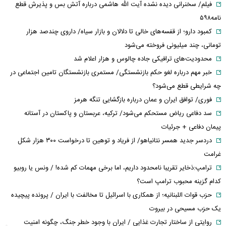
فیلم/ سخنرانی دیده نشده آیت الله هاشمی درباره آتش بس و پذیرش قطع
نامه۵۹۸
کمبود دارو؛ از قفسه‌های خالی تا دلالان و بازار سیاه/ داروی چندصد هزار
تومانی، چند میلیونی فروخته می‌شود
محدودیت‌های ترافیکی جاده چالوس و هزار اعلام شد
خبر مهم درباره لغو حکم بازنشستگی/ مستمری بازنشستگان تامین اجتماعی در
چه شرایطی قطع می‌شود؟
فوری/ توافق ایران و عمان درباره بازگشایی تنگه هرمز
سد دفاعی ریاض مستحکم می‌شود/ ترکیه، عربستان و پاکستان در آستانه
پیمان دفاعی + جرئیات
دردسر جدید همسر نتانیاهو/ از فریاد و توهین تا درخواست ۳۰۰ هزار شکل
غرامت
ترامپ:ذخایر تقریبا نامحدود داریم، اما برخی مهمات کم شده! / ونس یا روبیو
کدام گزینه محبوب ترامپ است؟
حزب قوات اللبنانیه؛ از همکاری با اسرائیل تا مخالفت با ایران / پرونده پیچیده
یک حزب مسیحی در بیروت
روایتی از ساختار تجارت غذایی / ایران با وجود خطر جنگ، چگونه امنیت