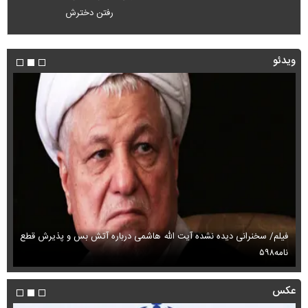
رفتن دخترش
ویدئو
فیلم/ سخنرانی دیده نشده آیت الله هاشمی درباره آتش بس و پذیرش قطع
فی
نامه۵۹۸
می
عکس