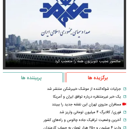
سانسور عجیب تلویزیون همه را متعجب کرد
اس
برگزیده ها
پربیننده ها
جزئیات شوکه‌کننده از موشک خیبرشکن منتشر شد
یک خبر غیرمنتظره درباره توافق ایران و آمریکا
مسافران متروی تهران این نقشه جدید را ببینند
فوری/ کالابرگ ۴ میلیون تومانی واریز شد
آخرین وضعیت ترافیک جاده چالوس و راه‌های کشور
واریز ۴ میلیون و ۲۵۰ هزار تومان به حساب کارمندان