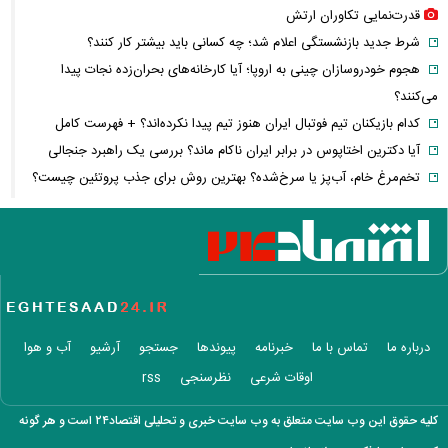
قدرت‌نمایی تکاوران ارتش
شرط جدید بازنشستگی اعلام شد؛ چه کسانی باید بیشتر کار کنند؟
هجوم خودروسازان چینی به اروپا؛ آیا کارخانه‌های بحران‌زده نجات پیدا
می‌کنند؟
کدام بازیکنان تیم فوتبال ایران هنوز تیم پیدا نکرده‌اند؟ + فهرست کامل
آیا دکترین اختاپوس در برابر ایران ناکام ماند؟ بررسی یک راهبرد جنجالی
تخم‌مرغ خام، آب‌پز یا سرخ‌شده؟ بهترین روش برای جذب پروتئین چیست؟
پشت پرده خودکفایی دارویی؛ چرا واردات همچنان حرف اول را می‌زند؟
حمله خلبانان ایرانی به پایگاه آمریکا بدون GPS
شرایط تغییر نام خانوادگی و شناسنامه اعلام شد+ مراحل، مدارک لازم و قوانین
جدید ثبت احوال
یک خبر غیرمنتظره درباره توافق ایران و آمریکا
مصرف لبنیات یک‌چهارم شد؛ قیمت شیر باز هم افزایش می‌یابد؟ / هشدار
درباره ما
تماس با ما
خبرنامه
پیوندها
جستجو
آرشیو
آب و هوا
درباره گرانی لبنیات
اوقات شرعی
نظرسنجی
rss
این نقشه جدید متروی تهران شما را به تمام جاهای دیدنی شهر می‌رساند +
ویدئو
کلیه حقوق این وب سایت متعلق به وب سایت خبری و تحلیلی اقتصاد۲۴ است و هر گونه
قیمت انواع دستگاه ماینر + جدول