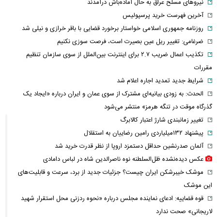
نیروهای مسلح عراق به حال آماده‌باش درآمدند
آخرین فهرست خرید پرسپولیس
روزنامه جمهوری اسلامی خواستار برخورد قضایی با باقر خرازی و نیلی شد
ضرغامی: تغییر ریل عین بصیرت است، فرصت سوزی نکنیم
تکذیب اعمال ضریب ۲.۷ برای اینترنت بین‌الملل از سوی سازمان تنظیم
مقررات
شرایط جدید تمدید اجاره اعلام شد
الحدث: به زودی بیانیه‌ای مشترک از سوی عمان و ایران درباره «ایجاد یک
گذرگاه موقت در تنگه هرمز» منتشر می‌شود
تغییر زمانبندی‌ شارژ اعتبار کالابرگ
پیشنهاد ۱۳۲میلیاردی رامین رضاییان به استقلال
آلمان صدرنشین حداقل دستمزد اروپا از نظر قدرت خرید شد
عکس دیده‌نشده ظل‌السلطنه نوه ناصرالدین شاه در لباس دامادی
موشک خیبرشکن ایران چیست؟ جزئیات جدید از برد، سرعت و قابلیت‌های
این موشک
قوه قضاییه: ادعای نماینده مجلس درباره «نحوه ردزنی محل استقرار شهید
لاریجانی» صحت ندارد