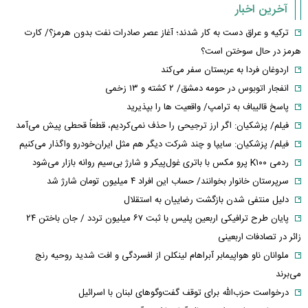
آخرین اخبار
ترکیه و عراق دست به کار شدند؛ آغاز عصر صادرات نفت بدون هرمز؟/ کارت
هرمز در حال سوختن است؟
اردوغان فردا به عربستان سفر می‌کند
انفجار اتوبوس در حومه دمشق/ ۲ کشته و ۱۳ زخمی
پاسخ قالیباف به ترامپ/ واقعیت ها را بپذیرید
فیلم/ پزشکیان: اگر ارز ترجیحی را حذف نمی‌کردیم، قطعاً قحطی پیش می‌آمد
فیلم/ پزشکیان: سایپا و چند شرکت دیگر هم مثل ایران‌خودرو واگذار می‌کنیم
ردمی K۱۰۰ پرو مکس با باتری غول‌پیکر و شارژ بی‌سیم روانه بازار می‌شود
سرپرستان خانوار بخوانند/ حساب این افراد ۴ میلیون تومان شارژ شد
دلیل منتفی شدن بازگشت رضاییان به استقلال
پایان طرح ترافیکی اربعین پلیس با ثبت ۶۷ میلیون تردد / جان باختن ۲۴
زائر در تصادفات اربعینی
ملوانان ناو هواپیمابر آبراهام لینکلن از افسردگی و افت شدید روحیه رنج
می‌برند
درخواست حزب‌الله برای توقف گفت‌وگوهای لبنان با اسرائیل