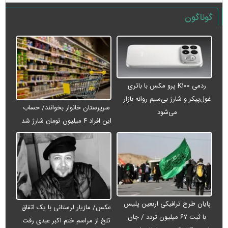
گوناگون
ردمی K۱۰۰ پرو مکس با باتری
غول‌پیکر و شارژ بی‌سیم روانه بازار
سرپرستان خانوار بخوانند/ حساب
می‌شود
این افراد ۴ میلیون تومان شارژ شد
پایان طرح ترافیکی اربعین پلیس
عکس/ مازیار لرستانی با یک اتفاق
با ثبت ۶۷ میلیون تردد / جان
تلخ از مراسم ختم اکبر عبدی رفت