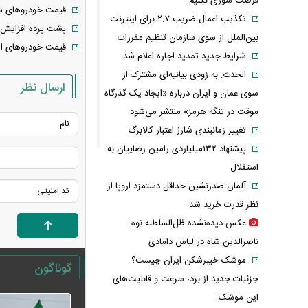
فرصت سوزی نکنیم
قیمت خودرو‌های سایپا امروز دو
تکذیب اعمال ضریب ۲.۷ برای اینترنت
پشت پرده افزایش
بین‌الملل از سوی سازمان تنظیم مقررات
قیمت خودرو‌های ایران خودرو 
شرایط جدید تمدید اجاره اعلام شد
الحدث: به زودی بیانیه‌ای مشترک از
ارسال نظر
سوی عمان و ایران درباره «ایجاد یک گذرگاه
موقت در تنگه هرمز» منتشر می‌شود
تغییر زمانبندی‌ شارژ اعتبار کالابرگ
پیشنهاد ۱۳۲میلیاردی رامین رضاییان به
استقلال
آلمان صدرنشین حداقل دستمزد اروپا از
نظر قدرت خرید شد
عکس دیده‌نشده ظل‌السلطنه نوه
ناصرالدین شاه در لباس دامادی
موشک خیبرشکن ایران چیست؟
گوناگون
جزئیات جدید از برد، سرعت و قابلیت‌های
این موشک