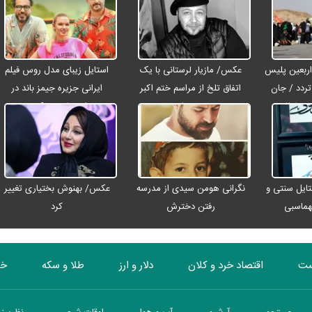
اربعین پلیس
عکس/ مازیار لرستانی با یک
استایل زیبای مدل روس فیلم
لیون تردد / جان
اتفاق تلخ از مراسم ختم اکبر
ایرانی جزیره جیمز باند در
ئر در تصادفات
عبدی رفت
اصفهان + عکس
تایل سنتی و
نگرانی هومن سیدی از مدرسه
عکس/ بهنوش بختیاری تغییر
ماسبی
رفتن دخترش
کرد
ست
اقتصاد خرد و کلان
دلار و ارز
طلا و سکه
خو
بورس
انرژی
چندرسانه ای
منهای اقتصاد