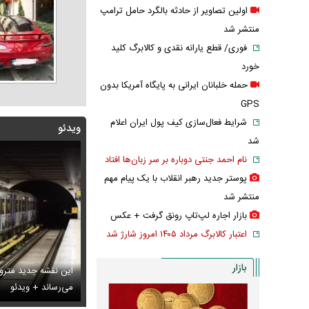
اولین تصاویر از حادثه بالگرد حامل ترامپ
منتشر شد
فوری/ قطع یارانه نقدی و کالابرگ کلید
خورد
حمله خلبانان ایرانی به پایگاه آمریکا بدون
GPS
شرایط فعال‌سازی کیف پول ایران اعلام
ویدئو
شد
نام احمد جنتی دوباره بر سر زبان‌ها افتاد
پوستر جدید رهبر انقلاب با یک پیام مهم
منتشر شد
بازار اجاره لپ‌تاپ رونق گرفت + عکس
اعتبار کالابرگ مرداد ۱۴۰۵ امروز شارژ شد
بازار
این نقشه جدید متروی
بانان ایرانی به پایگاه آمریکا بدون GPS
تایل جدید صابر ابر در فضای مجازی پربازدید شد
می‌رساند + ویدئو
عکس دیده‌نشده 