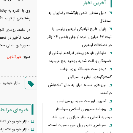
آخرین اخبار
وی با اشاره به چال
دلیل منتفی شدن بازگشت رضاییان به
پشتیبانی از تولید تأ
استقلال
پایان طرح ترافیکی اربعین پلیس با
در ادامه، رؤسای ان
ثبت ۶۷ میلیون تردد / جان باختن ۲۴ زائر
جمله تأخیر در تخصی
در تصادفات اربعینی
محور‌های اصلی سخنا
ملوانان ناو هواپیمابر آبراهام لینکلن از
منبع:
خبر آنلاین
افسردگی و افت شدید روحیه رنج می‌برند
درخواست حزب‌الله برای توقف
گفت‌وگوهای لبنان با اسرائیل
،
بازار خودرو
نیروهای مسلح عراق به حال آماده‌باش
درآمدند
آخرین فهرست خرید پرسپولیس
خبرهای مرتبط
روزنامه جمهوری اسلامی خواستار
برخورد قضایی با باقر خرازی و نیلی شد
بازار خودرو در ان
ضرغامی: تغییر ریل عین بصیرت است،
بازار خودرو انتظار