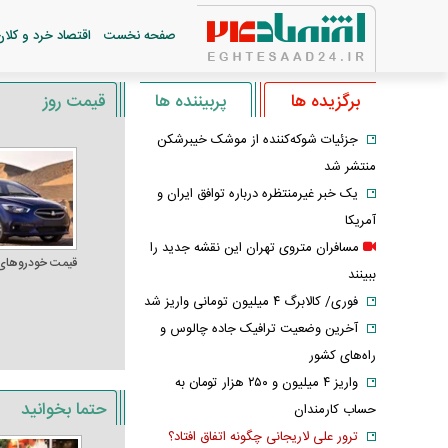
صفحه نخست
اقتصاد خرد و کلان
برگزیده ها
پربیننده ها
قیمت روز
جزئیات شوکه‌کننده از موشک خیبرشکن
منتشر شد
یک خبر غیرمنتظره درباره توافق ایران و
آمریکا
مسافران متروی تهران این نقشه جدید را
قیمت خودرو‌های
ببینند
فوری/ کالابرگ ۴ میلیون تومانی واریز شد
آخرین وضعیت ترافیک جاده چالوس و
راه‌های کشور
واریز ۴ میلیون و ۲۵۰ هزار تومان به
حتما بخوانید
حساب کارمندان
ترور علی لاریجانی چگونه اتفاق افتاد؟