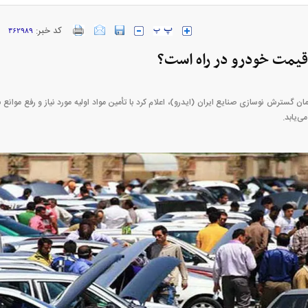
کد خبر:
۳۶۲۹۸۹
یمت خودرو در راه است؟
ارز‌ها + جدول
قیمت خودرو‌های ایران خودرو + جدول
قیمت خودرو‌های ای
گسترش نوسازی صنایع ایران (ایدرو)، اعلام کرد با تأمین مواد اولیه مورد نیاز و رفع موانع بان
ی‌یابد.
بازار مسکن؛ فنر
کارنامه مردود محسن پاک‌ نژاد؛ از افت شدید
 شده
درآمد ارزی تا بازی با عزل و نصب‌ها
۰۵