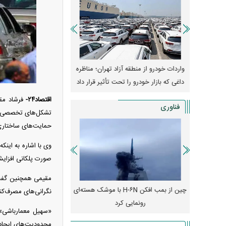
وپا؛ آیا
واردات خودرو از منطقه آزاد تهران؛ مناظره
قیمت خودرو وارد فاز ج
دا می‌کنند؟
داغی که بازار خودرو را تحت تأثیر قرار داد
واکنش بازار به تحولات
اقتصاد۲۴-
فرشاد مق
فناوری
تشکل‌های تخصصی حو
حمایت‌های ساختاری ا
وی با اشاره به اینک
صورت پلکانی افزایش
مقیمی همچنین گفت: 
رونمایی از پوکو M ۸ پاور با باتری ۸۰۰۰
چین از بمب افکن H-۶N با موشک هسته‌ای
پهپاد رهگیر یا موشک پدا
نگرانی‌های مصرف‌کن
رونمایی کرد
کدامیک بیشتر
«سهیل معمارباشی» م
محدودیت‌های ایجاد 