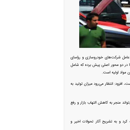
ه آزاد تهران؛ مناظره
ا تحت تأثیر قرار داد
عامل شرکت‌های خودروسازی و رؤسای
 در دو محور اصلی پیش برده که شامل
ن مواد اولیه است.
، افزود: انتظار می‌رود میزان تولید به
ند منجر به کاهش التهاب بازار و رفع
چین از بمب افکن H-۶N با موشک هسته‌ای
ی کرد
 کرد و به تشریح آثار تحولات اخیر و