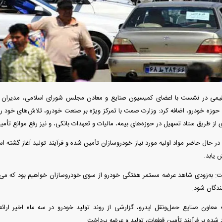
دید شد/ اولین
هجوم خودروسازان چینی به اروپا؛ آیا
واردات خودرو از منطق
 سیاسی + جدول
کارخانه‌های بحران‌زده نجات پیدا می‌کنند؟
داغی که بازار خودرو ر
یمی در نشست با اعضای کمیسیون صنایع و معادن مجلس شورای اسلامی، مدیران 
زه خودرو، اضافه کرد: وزارت صمت با تمرکز ویژه بر صنعت خودرو، تلاش‌های خود را
ز طریق ستاد تسهیل در حوزه‌های بیمه، مالیات و تعهدات بانکی، و نیز رفع موانع تأمی
ه در حال حاضر مواد اولیه مورد نیاز خودروسازان تأمین شده و فرآیند تولید آغاز گشته است
 یابد.
به‌زودی شاهد عرضه مستمر هفتگی خودرو از سوی خودروسازان خواهیم بود که می‌توا
فند؛ قدرت تهدید
رونمایی از پوکو M ۸ پاور با باتری ۸۰۰۰
ندگان شود.
 است؟
میلی‌آمپرساعتی
رونمای
عاون صنایع حمل‌ونقل ایدرو، گزارشی از روند تولید خودرو در سه ماه اخیر ارائه
شده بر فرآیند تأمین قطعات، تولید و عرضه پرداخت.