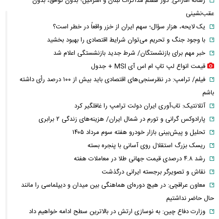
رسانه اماراتی: دور هفتم مذاکرات لبنان و اسرائیل؛ بدون توافق، بدون
عقب‌نشینی
یک لایحه، هزار سؤال؛ سهم ایران از خزر واقعاً در خطر است؟
با وجود جنگ و تحریم می‌توان شرایط اقتصادی را بهبود بخشید
خبر مهم برای بازنشستگان/ شرط جدید بازنشستگی اعلام شد
قیمت انواع لپ تاپ ام اس آی MSI + جدول
فیلم/ ترامپ: در نظرسنجی‌های اقتصادی باید بیش از ۱۰۰ درصد رأی داشته
باشم
آتلانتیک: تاب‌آوری ایران دولت ترامپ را غافلگیر کرد
پارادوکس گرانی و تورم در شمال ایران/ هزینه‌های زندگی ۲ برابری
تحلیل و پیش‌بینی بازار خودرو هفته سوم مرداد ۱۴۰۵
ریسک بزرگ استقلال روی آسانی با پنجره بسته
رشد ۴.۸ درصدی قیمت جهانی طلا در معاملات هفته
نقاش و تصویرگر برجسته ایرانی درگذشت
معاون عراقچی: در هیچ دوره‌ای هماهنگی بین میدان و دیپلماسی را مانند
حال حاضر نداشتیم
وزارت دفاع چین: به نوسازی ارتش در بالاترین سطح ادامه خواهیم داد