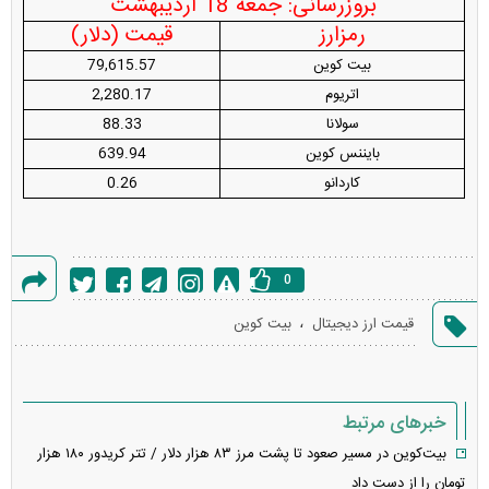
بروزرسانی: جمعه 18 اردیبهشت
رمزارز
قیمت (دلار)
بیت کوین
79,615.57
اتریوم
2,280.17
سولانا
88.33
بایننس کوین
639.94
کاردانو
0.26
0
گزارش
،
قیمت ارز دیجیتال
بیت کوین
خطا
خبرهای مرتبط
بیت‌کوین در مسیر صعود تا پشت مرز ۸۳ هزار دلار / تتر کریدور ۱۸۰ هزار
تومان را از دست داد