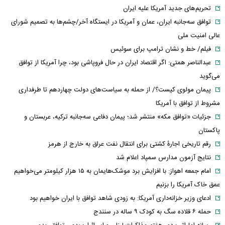
تحریم‌های جدید آمریکا علیه ایران
توافق سه‌جانبه ایران، عمان و آمریکا در ایستگاه آخر/چشم‌ها به تصمیم شورای
عالی امنیت ملی
فیلم/ خط و نشان ترامپ برای سوئیس
عبدالناصر همتی: اگر اقتصاد ایران در حال فروپاشی بود، چرا آمریکا از توافق
می‌گوید
پیمان مولوی کیست؟/ از حمله به سیاست‌های دولت چهاردهم تا طرفداری
مشروط از توافق با آمریکا
جزئیات «توافق مکه» منتشر شد؛ پیمان دفاعی سه‌جانبه ترکیه، عربستان و
پاکستان
رقم تاریخی اجارۀ کشتی برای انتقال نفت عراق به خارج از هرمز
نتایج آزمون مدارس سمپاد اعلام شد
امام‌ جمعه اهواز: با افزایش برد موشک‌هایمان به ۱۵ هزار کیلومتر می‌خواهیم
عمق خاک آمریکا را بزنیم
ادعای وزیر خزانه‌داری آمریکا: به زودی شاهد توافق با ایران خواهیم بود
حمله ۶ قلاده سگ به کودک ۹ ساله در سنندج