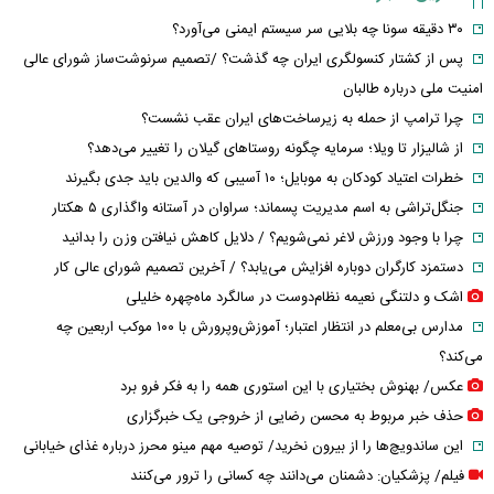
۳۰ دقیقه سونا چه بلایی سر سیستم ایمنی می‌آورد؟
پس از کشتار کنسولگری ایران چه گذشت؟ /تصمیم سرنوشت‌ساز شورای عالی
امنیت ملی درباره طالبان
چرا ترامپ از حمله به زیرساخت‌های ایران عقب نشست؟
از شالیزار تا ویلا؛ سرمایه چگونه روستاهای گیلان را تغییر می‌دهد؟
خطرات اعتیاد کودکان به موبایل؛ ۱۰ آسیبی که والدین باید جدی بگیرند
جنگل‌تراشی به اسم مدیریت پسماند؛ سراوان در آستانه واگذاری ۵ هکتار
چرا با وجود ورزش لاغر نمی‌شویم؟ / دلایل کاهش نیافتن وزن را بدانید
دستمزد کارگران دوباره افزایش می‌یابد؟ / آخرین تصمیم شورای عالی کار
اشک و دلتنگی نعیمه نظام‌دوست در سالگرد ماه‌چهره خلیلی
مدارس بی‌معلم در انتظار اعتبار؛ آموزش‌وپرورش با ۱۰۰ موکب اربعین چه
می‌کند؟
عکس/ بهنوش بختیاری با این استوری همه را به فکر فرو برد
حذف خبر مربوط به محسن رضایی از خروجی یک خبرگزاری
این ساندویچ‌ها را از بیرون نخرید/ توصیه مهم مینو محرز درباره غذای خیابانی
فیلم/ پزشکیان: دشمنان می‌دانند چه کسانی را ترور می‌کنند