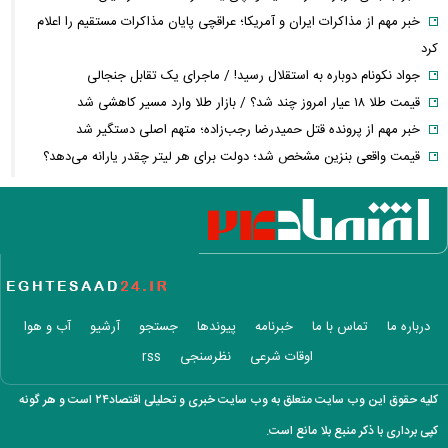
خبر مهم از مذاکرات ایران و آمریکا؛ عراقچی پایان مذاکرات مستقیم را اعلام
کرد
جواد نکونام دوباره به استقلال رسید! / ماجرای یک تقابل جنجالی
قیمت طلا ۱۸ عیار امروز چند شد؟ / بازار طلا وارد مسیر کاهشی شد
خبر مهم از پرونده قتل حمیدرضا رجب‌زاده؛ متهم اصلی دستگیر شد
قیمت واقعی بنزین مشخص شد؛ دولت برای هر لیتر چقدر یارانه می‌دهد؟
افزایش نرخ حواله دلار در بازار ارز؛ قیمت دلار امروز چند شد؟
سقوط تاریخی ذخایر نفت آمریکا؛ رکورد سال ۲۰۲۱ هم شکسته شد
درخواست جنجالی نقدعلی از قالیباف؛ از مسئولیت مذاکرات کناره‌گیری کنید
خبر مهم برای کارگران؛ زمان بازنگری مزایای کارگران اعلام شد + جزئیات
تصمیم جدید
محموله جدید بابک زنجانی به این استان ارسال شد
درباره ما
تماس با ما
خبرنامه
پیوندها
جستجو
آرشیو
آب و هوا
زمان پرداخت معوقات بازنشستگان تأمین اجتماعی؛ معوقات فروردین و
اوقات شرعی
نظرسنجی
rss
اردیبهشت چه زمانی واریز می‌شود؟
بورس و فرابورس سبزپوش شدند؛ بازار سرمایه امروز با قدرت شروع کرد
کلیه حقوق این وب سایت متعلق به وب سایت خبری و تحلیلی اقتصاد۲۴ است و هر گونه
درخواست توقف تحمیل هزینه‌های مسئولیت اجتماعی به شرکت‌های بورسی
کپی برداری با ذکر منبع بلا مانع است.