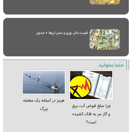
قیمت دلار، یورو و سایر ارز‌ها + جدول
حتما بخوانید
هرمز در آستانه یک معامله
چرا مبلغ قبوض آب، برق
بزرگ
و گاز سر به فلک کشیده
است؟