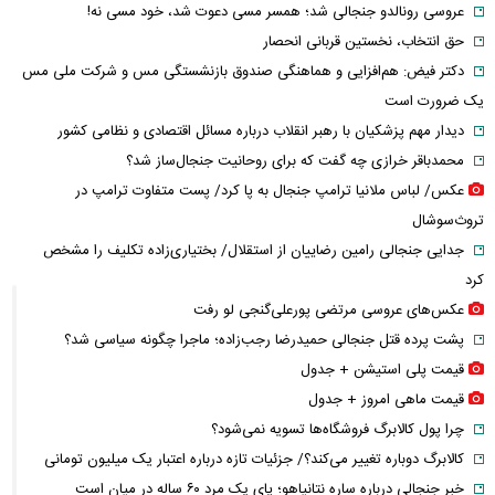
عروسی رونالدو جنجالی شد؛ همسر مسی دعوت شد، خود مسی نه!
حق انتخاب، نخستین قربانی انحصار
دکتر فیض: هم‌افزایی و هماهنگی صندوق بازنشستگی مس و شرکت ملی مس
یک ضرورت است
دیدار مهم پزشکیان با رهبر انقلاب درباره مسائل اقتصادی و نظامی کشور
محمدباقر خرازی چه گفت که برای روحانیت جنجال‌ساز شد؟
عکس/ لباس ملانیا ترامپ جنجال به پا کرد/ پست متفاوت ترامپ در
تروث‌سوشال
جدایی جنجالی رامین رضاییان از استقلال/ بختیاری‌زاده تکلیف را مشخص
کرد
عکس‌های عروسی مرتضی پورعلی‌گنجی لو رفت
پشت پرده قتل جنجالی حمیدرضا رجب‌زاده؛ ماجرا چگونه سیاسی شد؟
قیمت پلی استیشن + جدول
قیمت ماهی امروز + جدول
چرا پول کالابرگ فروشگاه‌ها تسویه نمی‌شود؟
کالابرگ دوباره تغییر می‌کند؟/ جزئیات تازه درباره اعتبار یک میلیون تومانی
خبر جنجالی درباره ساره نتانیاهو؛ پای یک مرد ۶۰ ساله در میان است