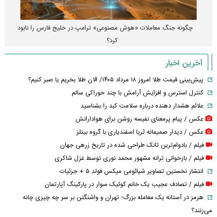
چگونه جنگ معاملات «هوش مصنوعی» ترامپ در خلیج فارس را نابود
کرد؟
آخرین اخبار
پیش‌بینی قیمت طلا امروز ۱۸ مرداد ۱۴۰۵/ الان طلا بخریم یا صبر کنیم؟
کنترل استرس و افزایش آرامش با چند خوراکی سالم
علائم هشدار دهنده درباره سلامت کبد را بشناسید
عکس / پیام پرمعنای نفیسه روشن برای هوادارانش
عکس / دیدار صمیمانه ثریا اسفندیاری با گروه بیتلز
فیلم / بادوام‌ترین تانک طراحی شده در تاریخ زرهی جهان
فیلم / بازخوانی ترانه مشهور محمد نوری توسط غزل شاکری
انتشار نخستین تصاویر شیائومی میکس فولد ۵ + جزئیات
فیلم / تصادف عجیب یک خانم کوئیک سوار در پارکینگ آپارتمان
هرمز در آستانه یک معامله بزرگ؛ تهران و واشنگتن بر سر چه چیزی چانه
می‌زنند؟