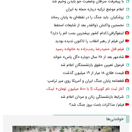
با پیشرفت سرطان وضعیت جو بایدن وخیم شد
اعلام موضع ترکیه درباره حمله به ایران
پزشکیان: باید جنگ را در نقطه‌ای به پایان رساند
نخستین واکنش ذوالقدر بعد از شایعات استعفا
اینفوگرافی/کدام کشور بیشترین بمب اتم را دارد؟
این فیلم از رهبر انقلاب را تاکنون ندیده بودید
فیلم قتل حمیدرضا رجب‌زاده به خانواده رسید
شادمهر بعد از ۲۸ سال دوباره «گل یاس» خواند
فرمول تعیین حقوق بازنشستگان اعلام شد
قیمت طلای ۱۸ عیار از ۱۹ میلیون گذشت
قطعنامه پایان جنگ ایران و آمریکا روی میز ترامپ
آغاز ثبت نام کوییک S با ۵۰۰ میلیون تومان+ لینک
شرایط بازنشستگی زنان و مردان اعلام شد
فیلم/ مذاکرات باعث بروز جنگ شد؟
خواندنی‌ها