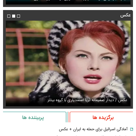
عکس
عکس / دیدار صمیمانه ثریا اسفندیاری با گروه بیتلز
عک
برگزیده ها
پربیننده ها
آمادگی اسرائیل برای حمله به ایران + عکس