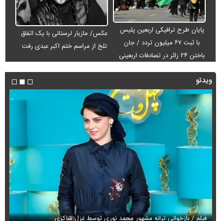
پایان طرح ترافیکی اربعین پلیس
عکس/ مازیار لرستانی با یک اتفاق
با ثبت ۶۷ میلیون تردد / جان
تلخ از مراسم ختم اکبر عبدی رفت
باختن ۲۴ زائر در تصادفات اربعینی
ویدئو
فیلم / بازخوانی ترانه مشهور محمد نوری توسط غزل شاکری
فی