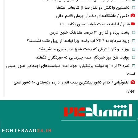
نخستین واکنش ذوالقدر بعد از شایعات استعفا
عکس / عاشقانه‌های دختران پیمان قاسم خانی
فیلم / ادامه تجمعات شبانه تعیین تکلیف شد
پشت پرده واگذاری ۱۲ درصد هلدینگ خلیج فارس
ورود سرمایه به XRP آب رفت؛ چرا نهادها از ریپل عقب نشستند؟
روز خبرنگار؛ اعترافی که پشت هیچ تیتر خبری منتشر نشد
روایت تلخ روز خبرنگار؛ همه چیزهایی که خبرنگاران نگفتند
نمره ۱۴ از ۲۰ به دولت پزشکیان؛ جواد امام: سیاست‌های اجتماعی هنوز امنیتی
است
اینفوگرافی/ کدام کشور بیشترین بمب اتم را دارد؟ رتبه‌بندی ۱۰ کشور اتمی
جهان
معین، شادمهر و بیژن مرتضوی در راه ایران؟ / حرف تازه پزشکیان دوباره
جنجال به پا کرد
واکنش دفتر معاون اول ریاست جمهوری به یک گزارش درباره کسری بودجه و
کالابرگ
چگونه جنگ معاملات «هوش مصنوعی» ترامپ در خلیج فارس را نابود کرد؟