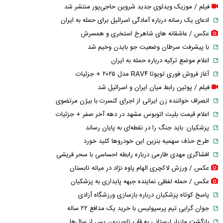
فیلم / موزیک ویدئوی جدید شروین حاجی‌پور منتشر شد
ادعای یک رسانه درباره آمادگی اسرائیل برای حمله به ایران
عکس / عاشقانه های شاهرخ استخری و همسرش
با پیشرفت سرطان وضعیت جو بایدن وخیم شد
اعلام موضع ترکیه درباره حمله به ایران
آغاز فروش فوری تویوتا RAV۴ مدل ۲۰۲۵ + جزئیات
فیلم / پوتین رابط میان ایران و اسرائیل شد
انصراف خواننده زن ایرانی از اجرای کنسرت با بیژن مرتضوی
اعلام قیمت بلیت اتوبوس مشهد در دهه آخر صفر + جزئیات
پزشکیان: باید جنگ را در نقطه‌ای به پایان رساند
طرح حذف سهمیه بنزین این خودرو‌ها کلید خورد
افشاگری مهدی طارمی درباره رابطه احساسی با سحر قریشی
عکس / ورزش لاکچری الهام پاوه نژاد در میانه تابستان
عکس / حمله لفظی نماینده جبهه پایداری به پزشکیان
پاسخ کوتاه پزشکیان درباره بازسازی ورزشگاه آزادی
جوان گرایی تیم پرسپولیس با خرید یک مدافع ۲۲ ساله
بازگشت مازیار لرستانی به قاب تلویزیون پس از سال‌ها