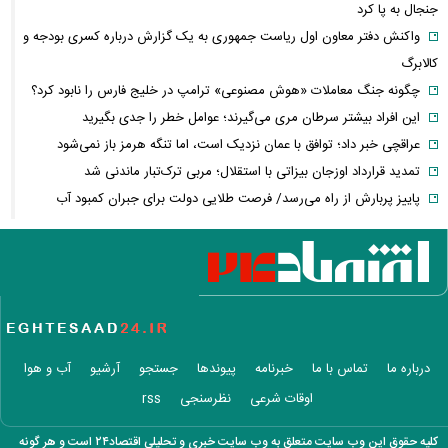
جنجال به پا کرد
واکنش دفتر معاون اول ریاست جمهوری به یک گزارش درباره کسری بودجه و
کالابرگ
چگونه جنگ معاملات «هوش مصنوعی» ترامپ در خلیج فارس را نابود کرد؟
این افراد بیشتر سرطان مری می‌گیرند؛ عوامل خطر را جدی بگیرید
عراقچی خبر داد؛ توافق با عمان نزدیک است، اما تنگه هرمز باز نمی‌شود
تمدید قرارداد اوزجان بیزاتی با استقلال؛ مربی ترک‌تبار ماندنی شد
پاییز پربارش از راه می‌رسد/ فرصت طلایی دولت برای جبران کمبود آب
اسامی خریدهای جدید پرسپولیس لو رفت
هوش مصنوعی خودزنی می‌کند
بازنشستگان کشوری بخوانند؛ آخرین مهلت ثبت‌نام بیمه تکمیلی اعلام شد
پزشکیان خطاب به خبرنگاران چه گفت؟ /تأکید رئیس‌جمهور بر وحدت و
انسجام
شوک تازه به اقتصاد آمریکا / بازار کار آمریکا غافلگیر شد
درباره ما
تماس با ما
خبرنامه
پیوندها
جستجو
آرشیو
آب و هوا
لیونل مسی عزادار شد + عکس
اوقات شرعی
نظرسنجی
rss
جوراب‌های شهباز شریف خبرساز شد
بحران گاز جدی شد؛ صنعت گاز برای حل ناترازی سراغ دانش‌بنیان‌ها رفت
کلیه حقوق این وب سایت متعلق به وب سایت خبری و تحلیلی اقتصاد۲۴ است و هر گونه