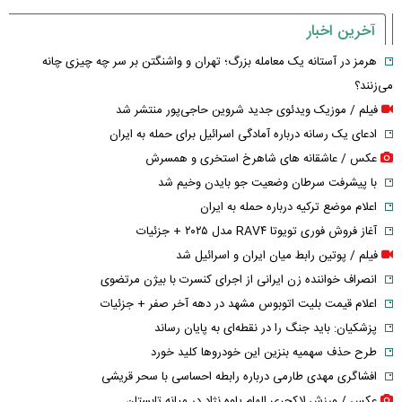
آخرین اخبار
هرمز در آستانه یک معامله بزرگ؛ تهران و واشنگتن بر سر چه چیزی چانه
می‌زنند؟
فیلم / موزیک ویدئوی جدید شروین حاجی‌پور منتشر شد
ادعای یک رسانه درباره آمادگی اسرائیل برای حمله به ایران
عکس / عاشقانه های شاهرخ استخری و همسرش
با پیشرفت سرطان وضعیت جو بایدن وخیم شد
اعلام موضع ترکیه درباره حمله به ایران
آغاز فروش فوری تویوتا RAV۴ مدل ۲۰۲۵ + جزئیات
فیلم / پوتین رابط میان ایران و اسرائیل شد
انصراف خواننده زن ایرانی از اجرای کنسرت با بیژن مرتضوی
اعلام قیمت بلیت اتوبوس مشهد در دهه آخر صفر + جزئیات
پزشکیان: باید جنگ را در نقطه‌ای به پایان رساند
طرح حذف سهمیه بنزین این خودرو‌ها کلید خورد
افشاگری مهدی طارمی درباره رابطه احساسی با سحر قریشی
عکس / ورزش لاکچری الهام پاوه نژاد در میانه تابستان