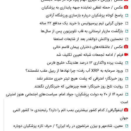
عکس / حمله لفظی نماینده جبهه پایداری به پزشکیان
پاسخ کوتاه پزشکیان درباره بازسازی ورزشگاه آزادی
جوان گرایی تیم پرسپولیس با خرید یک مدافع ۲۲ ساله
بازگشت مازیار لرستانی به قاب تلویزیون پس از سال‌ها
نخستین واکنش ذوالقدر بعد از شایعات استعفا
عکس / عاشقانه‌های دختران پیمان قاسم خانی
فیلم / ادامه تجمعات شبانه تعیین تکلیف شد
پشت پرده واگذاری ۱۲ درصد هلدینگ خلیج فارس
ورود سرمایه به XRP آب رفت؛ چرا نهادها از ریپل عقب نشستند؟
روز خبرنگار؛ اعترافی که پشت هیچ تیتر خبری منتشر نشد
روایت تلخ روز خبرنگار؛ همه چیزهایی که خبرنگاران نگفتند
نمره ۱۴ از ۲۰ به دولت پزشکیان؛ جواد امام: سیاست‌های اجتماعی هنوز امنیتی
است
اینفوگرافی/ کدام کشور بیشترین بمب اتم را دارد؟ رتبه‌بندی ۱۰ کشور اتمی
جهان
معین، شادمهر و بیژن مرتضوی در راه ایران؟ / حرف تازه پزشکیان دوباره