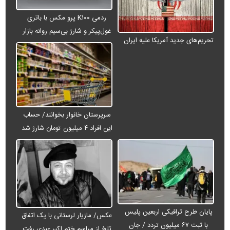
ردمی K۱۰۰ پرو مکس با باتری
غول‌پیکر و شارژ بی‌سیم روانه بازار
تحریم‌های جدید آمریکا علیه ایران
می‌شود
سرپرستان خانوار بخوانند/ حساب
این افراد ۴ میلیون تومان شارژ شد
پایان طرح ترافیکی اربعین پلیس
عکس/ مازیار لرستانی با یک اتفاق
با ثبت ۶۷ میلیون تردد / جان
تلخ از مراسم ختم اکبر عبدی رفت