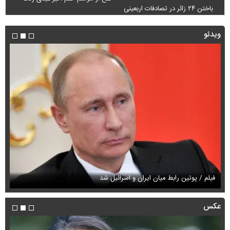
باختن ۲۴ زائر در تصادفات اربعینی
ویدئو
فیلم / پوتین رابط میان ایران و اسرائیل شد
فی
عکس