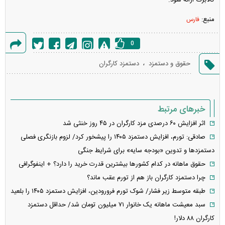
منبع:
فارس
0
گزارش
،
حقوق و دستمزد
دستمزد کارگران
خطا
خبرهای مرتبط
اثر افزایش ۶۰ درصدی مزد کارگران در ۴۵ روز خنثی شد
صادقی: تورم، افزایش دستمزد ۱۴۰۵ را پیشخور کرد/ لزوم بازنگری فصلی
دستمزد‌ها و تدوین «بودجه سایه» برای شرایط جنگی
حقوق ماهانه در کدام کشورها بیشترین قدرت خرید را دارد؟ + اینفوگرافی
چرا دستمزد کارگران باز هم از تورم عقب ماند؟
طبقه متوسط زیر فشار/ شوک تورم فرورودین، افزایش دستمزد ۱۴۰۵ را بلعید
سبد معیشت ماهانه یک خانوار ۷۱ میلیون تومان شد/ حداقل دستمزد
کارگران ۸۸ دلار!