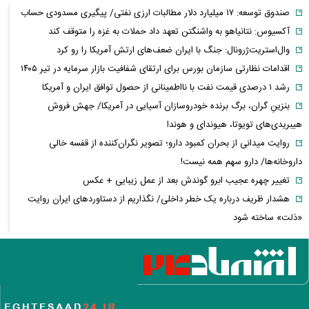
صندوق توسعه: ۱۷ میلیارد دلار مطالبات ارزی نفتی/ پیگیری مسدودی حساب
آکسیوس: نتانیاهو به واشنگتن تعهد داد حملات به غزه را متوقف کند
وال‌استریت‌ژرونال: جنگ با ایران ضعف‌های ارتش آمریکا را رو کرد
اقدامات نظارتی سازمان بورس برای ارتقای شفافیت بازار سرمایه در تیر ۱۴۰۵
رشد ۱ درصدی قیمت نفت با نااطمینانی از حصول توافق ایران و آمریکا
بنزینِ گران، برگ برنده خودروسازان آسیایی در آمریکا/ جهش فروش
هیبریدی‌های تویوتا، هیوندای و هوندا
روایت میدانی از بحران کمبود دارو؛ تصویر نگران‌کننده از قفسه خالی
داروخانه‌ها/ دارو سهم همه نیست!
تغییر چهره عجیب ابرو گوندش بعد از عمل زیبایی + عکس
هشدار ظریف درباره یک خطر داخلی/ نگذاریم از دستاوردهای ایران روایت
«ذلت» ساخته شود
فیلم/تبریک تولد همزمان ۵ همسر این مرد جنجالی شد!
این فیلم از علیرضا بیرانوند در صفحه فارسی AFC منتشر شد
فارن پالیسی: موضوع ایران در اختیار دولت آتی اسرائیل نیست/ اپوزیسیون،
این بار نتانیاهو را از پای در می‌آورند؟