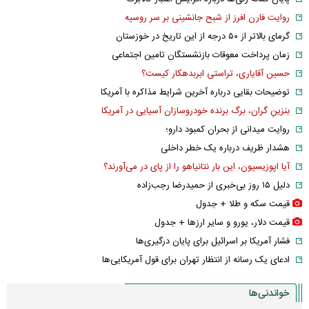
روایت فارن افرز از شبح جانشینی بر سر روسیه
گرمای بالاتر از ۵۰ درجه از این تاریخ در خوزستان
زمان پرداخت معوقات بازنشستگان تامین اجتماعی
حسین آقایاری، تراستی ابربدهکار کیست؟
توضیحات بقایی درباره آخرین شرایط مذاکره با آمریکا
بنزینِ گران، برگ برنده خودروسازان آسیایی در آمریکا
روایت میدانی از بحران کمبود دارو؛
هشدار ظریف درباره یک خطر داخلی
آیا اپوزیسیون، این بار نتانیاهو را از پای در می‌آورند؟
دلیل ۱۵ روز بی‌خبری از حمیدرضا رجب‌زاده
قیمت سکه و طلا + جدول
قیمت دلار، یورو و سایر ارز‌ها + جدول
فشار آمریکا بر اسرائیل برای پایان درگیری‌ها
ادعای یک رسانه از انتظار تهران برای قول آمریکایی‌ها
خواندنی‌ها