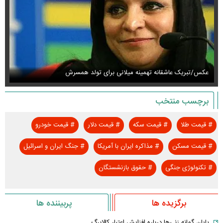
عکس/تبریک عاشقانه تهمینه میلانی برای تولد همسرش
عک
برچسب منتخب
#
قیمت طلا
#
قیمت سکه
#
قیمت دلار
#
قیمت خودرو
#
قیمت مسکن
#
مذاکره ایران با آمریکا
#
جنگ ایران و اسرائیل
#
تکنولوژی جنگی
#
حقوق بازنشستگان
برگزیده ها
پربیننده ها
پایان گمانه زنی‌ها درباره افزایش اعتبار کالابرگ