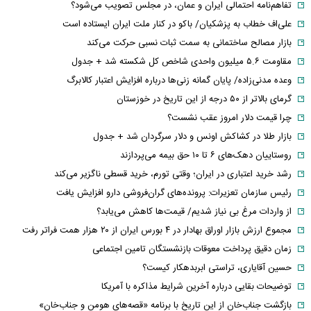
تفاهم‌نامه احتمالی ایران و عمان، در مجلس تصویب می‌شود؟
علی‌اف خطاب به پزشکیان/ باکو در کنار ملت ایران ایستاده است
بازار مصالح ساختمانی به سمت ثبات نسبی حرکت می‌کند
مقاومت ۵.۶ میلیون واحدی شاخص کل شکسته شد + جدول
وعده مدنی‌زاده/ پایان گمانه زنی‌ها درباره افزایش اعتبار کالابرگ
گرمای بالاتر از ۵۰ درجه از این تاریخ در خوزستان
چرا قیمت دلار امروز عقب نشست؟
بازار طلا در کشاکش اونس و دلار سرگردان شد + جدول
روستاییان دهک‌های ۶ تا ۱۰ حق بیمه می‌پردازند
رشد خرید اعتباری در ایران؛ وقتی تورم، خرید قسطی ناگزیر می‌کند
رئیس سازمان تعزیرات: پرونده‌های گران‌فروشی دارو افزایش یافت
از واردات مرغ بی نیاز شدیم/ قیمت‌ها کاهش می‌یابد؟
مجموع ارزش بازار اوراق بهادار در ۴ بورس ایران از ۲۰ هزار همت فراتر رفت
زمان دقیق پرداخت معوقات بازنشستگان تامین اجتماعی
حسین آقایاری، تراستی ابربدهکار کیست؟
توضیحات بقایی درباره آخرین شرایط مذاکره با آمریکا
بازگشت جناب‌خان از این تاریخ با برنامه «قصه‌های هومن و جناب‌خان»