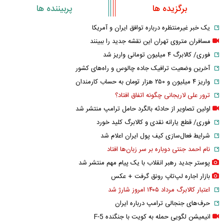
برگزیده ها
پربیننده ها
یک خبر غیرمنتظره درباره توافق ایران و آمریکا
مسافران متروی تهران این نقشه جدید را ببینند
فوری/ کالابرگ ۴ میلیون تومانی واریز شد
آخرین وضعیت ترافیک جاده چالوس و راه‌های کشور
واریز ۴ میلیون و ۲۵۰ هزار تومان به حساب کارمندان
ترور علی لاریجانی چگونه اتفاق افتاد؟
اولین تصاویر از حادثه بالگرد حامل ترامپ منتشر شد
فوری/ قطع یارانه نقدی و کالابرگ کلید خورد
شرایط فعال‌سازی کیف پول ایران اعلام شد
نام احمد جنتی دوباره بر سر زبان‌ها افتاد
پوستر جدید رهبر انقلاب با یک پیام مهم منتشر شد
بازار اجاره لپ‌تاپ رونق گرفت + عکس
اعتبار کالابرگ مرداد ۱۴۰۵ امروز شارژ شد
حرف‌های جنجالی ترامپ درباره ایران
انیمیشن لگویی حمله به کویت با جنگنده F-5