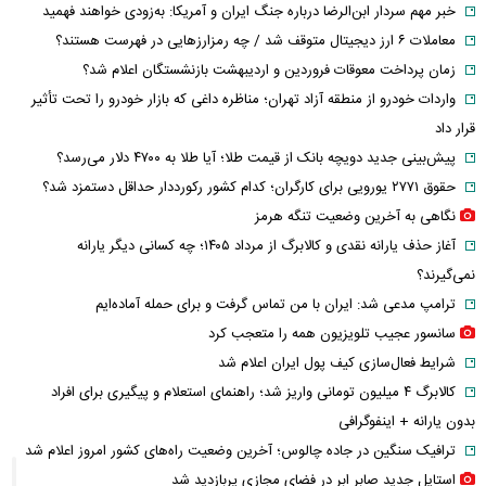
خبر مهم سردار ابن‌الرضا درباره جنگ ایران و آمریکا: به‌زودی خواهند فهمید
معاملات ۶ ارز دیجیتال متوقف شد / چه رمزارزهایی در فهرست هستند؟
زمان پرداخت معوقات فروردین و اردیبهشت بازنشستگان اعلام شد؟
واردات خودرو از منطقه آزاد تهران؛ مناظره داغی که بازار خودرو را تحت تأثیر
قرار داد
پیش‌بینی جدید دویچه‌ بانک از قیمت طلا؛ آیا طلا به ۴۷۰۰ دلار می‌رسد؟
حقوق ۲۷۷۱ یورویی برای کارگران؛ کدام کشور رکورددار حداقل دستمزد شد؟
نگاهی به آخرین وضعیت تنگه هرمز
آغاز حذف یارانه نقدی و کالابرگ از مرداد ۱۴۰۵؛ چه کسانی دیگر یارانه
نمی‌گیرند؟
ترامپ مدعی شد: ایران با من تماس گرفت و برای حمله آماده‌ایم
سانسور عجیب تلویزیون همه را متعجب کرد
شرایط فعال‌سازی کیف پول ایران اعلام شد
کالابرگ ۴ میلیون تومانی واریز شد؛ راهنمای استعلام و پیگیری برای افراد
بدون یارانه + اینفوگرافی
ترافیک سنگین در جاده چالوس؛ آخرین وضعیت راه‌های کشور امروز اعلام شد
استایل جدید صابر ابر در فضای مجازی پربازدید شد