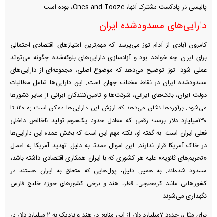
پالیسی در پادکست مشترک آنها، Ones and Tooze، بوده است.
دارایی‌های مسدود‌شده ایران
کامرون آبادی از آدام توز می‌پرسد که مهم‌ترین امتیاز‌های اقتصادی احتمالی
برای ایران چه خواهد بود و آزادسازی دارایی‌های بلوکه‌شده چگونه می‌تواند
عملی شود. توز توضیح می‌دهد که موضوع اصلی، مجموعه‌ای از دارایی‌های
مسدودشده ایران در نقاط مختلف جهان است. این دارایی‌ها شامل مطالبات
دولت ایران، بانک‌های ایرانی، شرکت‌ها و تامین‌کنندگان ایرانی از سایر کشور‌ها
می‌شود. برآورد‌ها نشان می‌دهد که ارزش این دارایی‌ها ممکن است به ۱۲۰ تا
۱۳۰‌میلیارد دلار برسد؛ رقمی که معادل حدود یک‌سوم تولید ناخالص داخلی
فعلی ایران است. به گفته او، نکته مهم این است که بخش عمده این دارایی‌ها
در خاک آمریکا قرار ندارند. این اموال عمدتا به دلیل تهدید آمریکا به اعمال
«تحریم‌های ثانویه» علیه هر کشوری که با ایران همکاری اقتصادی داشته باشد،
مسدود شده‌اند. به همین دلیل، پول‌هایی که متعلق به ایران هستند در
کشور‌هایی مانند کره‌جنوبی، قطر، هند و برخی کشور‌های حوزه خلیج فارس
نگهداری می‌شوند.
برای مثال، حدود ۷‌میلیارد دلار از این منابع در هند و نزدیک به ۱۲‌میلیارد دلار در