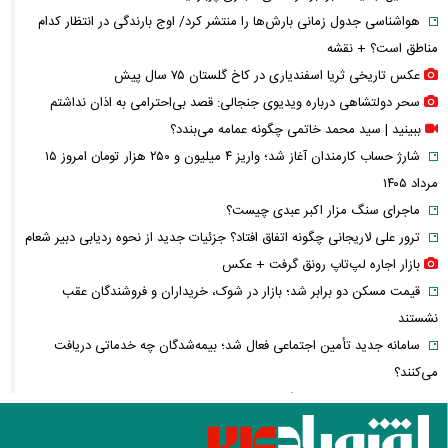
هواشناسی جدول زمانی بارش‌ها را منتشر کرد/ اوج بارندگی در انتظار کدام
مناطق است؟ + نقشه
عکس تاریخی ثریا اسفندیاری در کاخ گلستان ۷۵ سال پیش
سحر دولتشاهی درباره ویدیوی جنجالی: قصد بی‌احترامی به اذان نداشتم
ببینید | سید محمد خاتمی چگونه عمامه می‌بندد؟
شارژ حساب کارمندان آغاز شد؛ واریز ۴ میلیون و ۲۵۰ هزار تومان امروز ۱۵
مرداد ۱۴۰۵
ماجرای سنگ مزار اکبر عبدی چیست؟
ترور علی لاریجانی چگونه اتفاق افتاد؟ جزئیات جدید از نحوه ردیابی دبیر شعام
بازار اجاره لپ‌تاپ رونق گرفت + عکس
قیمت مسکن دو برابر شد؛ بازار در شوک، خریداران و فروشندگان عقب
نشستند
سامانه جدید تأمین اجتماعی فعال شد؛ بیمه‌شدگان چه خدماتی دریافت
می‌کنند؟
اولین تصاویر از حادثه بالگرد حامل ترامپ منتشر شد
احمد جنتی کیست؟ + زندگی، سوابق سیاسی و نقش دبیر ۱۰۰ ساله شورای