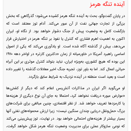
آینده تنگه هرمز
در پایان گفت‌و‌گو، بحث به آینده تنگه هرمز کشیده می‌شود؛ گذرگاهی که بخش
بزرگی از تجارت جهانی نفت از آن عبور می‌کند. آدام توز معتقد است که
بازگشت کامل به وضعیت پیش از جنگ دشوار خواهد بود. از نگاه او، ایران
اکنون به اهمیت اهرم فشاری که کنترل یا نفوذ بر تنگه هرمز در اختیارش قرار
می‌دهد، بیش از گذشته آگاه شده است. او یادآوری می‌کند که یکی از اصول
اساسی راهبرد آمریکا در خاورمیانه از زمان «دکترین کارتر» در اواخر دهه ۱۹۷۰
این بوده که هیچ کشوری، به‌ویژه ایران، نباید بتواند کنترل موثری بر این آبراه
حیاتی اعمال کند. اما به باور توز، تجربه جنگ اخیر معادلات گذشته را تغییر داده
است و بعید است منطقه در آینده نزدیک به شرایط سابق بازگردد.
او می‌گوید اگر ایران در مذاکرات آتش‌بس اعلام کند که دیگر از کشتی‌ها
«عوارض عبور» دریافت نخواهد کرد، احتمالا به جای آن نوع دیگری از هزینه‌ها
یا کارمزد‌ها تعریف خواهد شد. از نظر اقتصادی، چنین مبالغی برای شرکت‌های
بزرگ حمل‌ونقل دریایی چندان سنگین نیست؛ زیرا ارزش محموله‌های نفتی آنها
بسیار بیشتر از هزینه‌های احتمالی خواهد بود. در نهایت، توز پیش‌بینی می‌کند
که نوعی سازوکار عملی برای مدیریت وضعیت تنگه هرمز شکل خواهد گرفت،