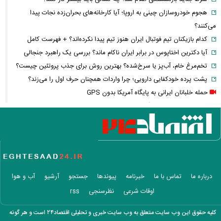
هجوم خودروسازان چینی به اروپا؛ آیا کارخانه‌های بحران‌زده نجات پیدا
می‌کنند؟
کدام بازیکنان تیم فوتبال ایران هنوز تیم پیدا نکرده‌اند؟ + فهرست کامل
آیا دکترین اختاپوس در برابر ایران ناکام ماند؟ بررسی یک راهبرد جنجالی
تخم‌مرغ خام، آب‌پز یا سرخ‌شده؟ بهترین روش برای جذب پروتئین چیست؟
پشت پرده خودکفایی دارویی؛ چرا واردات همچنان حرف اول را می‌زند؟
حمله خلبانان ایرانی به پایگاه آمریکا بدون GPS
شرایط تغییر نام خانوادگی و شناسنامه اعلام شد+ مراحل، مدارک لازم و قوانین
جدید ثبت احوال
یک خبر غیرمنتظره درباره توافق ایران و آمریکا
مصرف لبنیات یک‌چهارم شد؛ قیمت شیر باز هم افزایش می‌یابد؟ / هشدار
درباره گرانی لبنیات
این نقشه جدید متروی تهران شما را به تمام جاهای دیدنی شهر می‌رساند +
درباره ما
تماس با ما
خبرنامه
پیوندها
جستجو
آرشیو
آب و هوا
ویدئو
اوقات شرعی
نظرسنجی
rss
قیمت انواع دستگاه ماینر + جدول
خبر مهم سردار ابن‌الرضا درباره جنگ ایران و آمریکا: به‌زودی خواهند فهمید
کلیه حقوق این وب سایت متعلق به وب سایت خبری و تحلیلی اقتصاد۲۴ است و هر گونه