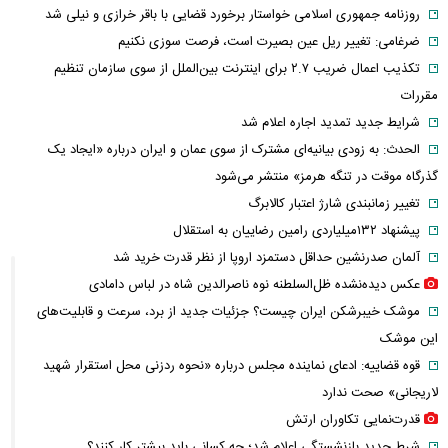
روزنامه جمهوری اسلامی خواستار برخورد قضایی با باقر خرازی و نیلی شد
ضرغامی: تغییر ریل عین بصیرت است، فرصت سوزی نکنیم
تکذیب اعمال ضریب ۲.۷ برای اینترنت بین‌الملل از سوی سازمان تنظیم
مقررات
شرایط جدید تمدید اجاره اعلام شد
الحدث: به زودی بیانیه‌ای مشترک از سوی عمان و ایران درباره «ایجاد یک
گذرگاه موقت در تنگه هرمز» منتشر می‌شود
تغییر زمانبندی‌ شارژ اعتبار کالابرگ
پیشنهاد ۱۳۲میلیاردی رامین رضاییان به استقلال
آلمان صدرنشین حداقل دستمزد اروپا از نظر قدرت خرید شد
عکس دیده‌نشده ظل‌السلطنه نوه ناصرالدین شاه در لباس دامادی
موشک خیبرشکن ایران چیست؟ جزئیات جدید از برد، سرعت و قابلیت‌های
این موشک
قوه قضاییه: ادعای نماینده مجلس درباره «نحوه ردزنی محل استقرار شهید
لاریجانی» صحت ندارد
قدرت‌نمایی تکاوران ارتش
شرط جدید بازنشستگی اعلام شد؛ چه کسانی باید بیشتر کار کنند؟