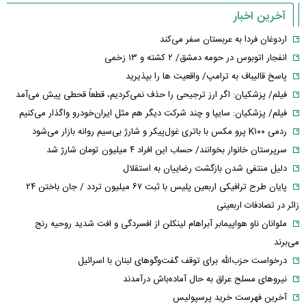
آخرین اخبار
اردوغان فردا به عربستان سفر می‌کند
انفجار اتوبوس در حومه دمشق/ ۲ کشته و ۱۳ زخمی
پاسخ قالیباف به ترامپ/ واقعیت ها را بپذیرید
فیلم/ پزشکیان: اگر ارز ترجیحی را حذف نمی‌کردیم، قطعاً قحطی پیش می‌آمد
فیلم/ پزشکیان: سایپا و چند شرکت دیگر هم مثل ایران‌خودرو واگذار می‌کنیم
ردمی K۱۰۰ پرو مکس با باتری غول‌پیکر و شارژ بی‌سیم روانه بازار می‌شود
سرپرستان خانوار بخوانند/ حساب این افراد ۴ میلیون تومان شارژ شد
دلیل منتفی شدن بازگشت رضاییان به استقلال
پایان طرح ترافیکی اربعین پلیس با ثبت ۶۷ میلیون تردد / جان باختن ۲۴
زائر در تصادفات اربعینی
ملوانان ناو هواپیمابر آبراهام لینکلن از افسردگی و افت شدید روحیه رنج
می‌برند
درخواست حزب‌الله برای توقف گفت‌وگوهای لبنان با اسرائیل
نیروهای مسلح عراق به حال آماده‌باش درآمدند
آخرین فهرست خرید پرسپولیس