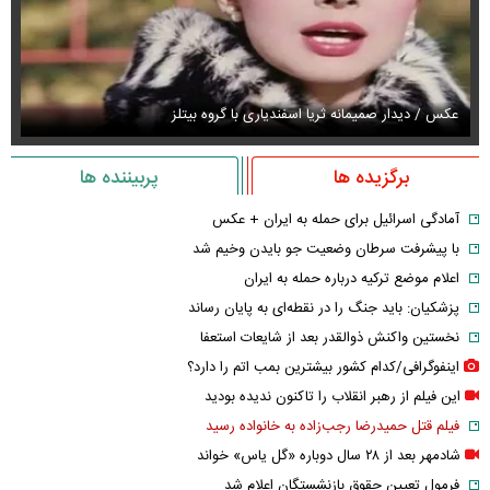
عکس / دیدار صمیمانه ثریا اسفندیاری با گروه بیتلز
عک
برگزیده ها
پربیننده ها
آمادگی اسرائیل برای حمله به ایران + عکس
با پیشرفت سرطان وضعیت جو بایدن وخیم شد
اعلام موضع ترکیه درباره حمله به ایران
پزشکیان: باید جنگ را در نقطه‌ای به پایان رساند
نخستین واکنش ذوالقدر بعد از شایعات استعفا
اینفوگرافی/کدام کشور بیشترین بمب اتم را دارد؟
این فیلم از رهبر انقلاب را تاکنون ندیده بودید
فیلم قتل حمیدرضا رجب‌زاده به خانواده رسید
شادمهر بعد از ۲۸ سال دوباره «گل یاس» خواند
فرمول تعیین حقوق بازنشستگان اعلام شد