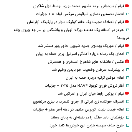
فیلم / بازخوانی ترانه مشهور محمد نوری توسط غزل شاکری
انتشار نخستین تصاویر شیائومی میکس فولد ۵ + جزئیات
فیلم / تصادف عجیب یک خانم کوئیک سوار در پارکینگ آپارتمان
هرمز در آستانه یک معامله بزرگ؛ تهران و واشنگتن بر سر چه چیزی چانه
می‌زنند؟
فیلم / موزیک ویدئوی جدید شروین حاجی‌پور منتشر شد
ادعای یک رسانه درباره آمادگی اسرائیل برای حمله به ایران
عکس / عاشقانه های شاهرخ استخری و همسرش
با پیشرفت سرطان وضعیت جو بایدن وخیم شد
اعلام موضع ترکیه درباره حمله به ایران
آغاز فروش فوری تویوتا RAV۴ مدل ۲۰۲۵ + جزئیات
فیلم / پوتین رابط میان ایران و اسرائیل شد
انصراف خواننده زن ایرانی از اجرای کنسرت با بیژن مرتضوی
اعلام قیمت بلیت اتوبوس مشهد در دهه آخر صفر + جزئیات
پزشکیان: باید جنگ را در نقطه‌ای به پایان رساند
طرح حذف سهمیه بنزین این خودرو‌ها کلید خورد