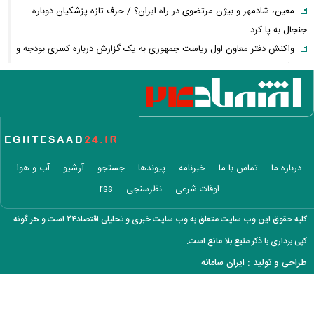
معین، شادمهر و بیژن مرتضوی در راه ایران؟ / حرف تازه پزشکیان دوباره
جنجال به پا کرد
واکنش دفتر معاون اول ریاست جمهوری به یک گزارش درباره کسری بودجه و
کالابرگ
چگونه جنگ معاملات «هوش مصنوعی» ترامپ در خلیج فارس را نابود کرد؟
این افراد بیشتر سرطان مری می‌گیرند؛ عوامل خطر را جدی بگیرید
عراقچی خبر داد؛ توافق با عمان نزدیک است، اما تنگه هرمز باز نمی‌شود
تمدید قرارداد اوزجان بیزاتی با استقلال؛ مربی ترک‌تبار ماندنی شد
پاییز پربارش از راه می‌رسد/ فرصت طلایی دولت برای جبران کمبود آب
درباره ما
تماس با ما
خبرنامه
پیوندها
جستجو
آرشیو
آب و هوا
اسامی خریدهای جدید پرسپولیس لو رفت
اوقات شرعی
نظرسنجی
rss
هوش مصنوعی خودزنی می‌کند
بازنشستگان کشوری بخوانند؛ آخرین مهلت ثبت‌نام بیمه تکمیلی اعلام شد
کلیه حقوق این وب سایت متعلق به وب سایت خبری و تحلیلی اقتصاد۲۴ است و هر گونه
پزشکیان خطاب به خبرنگاران چه گفت؟ /تأکید رئیس‌جمهور بر وحدت و
کپی برداری با ذکر منبع بلا مانع است.
انسجام
طراحی و تولید :
ایران سامانه
شوک تازه به اقتصاد آمریکا / بازار کار آمریکا غافلگیر شد
لیونل مسی عزادار شد + عکس