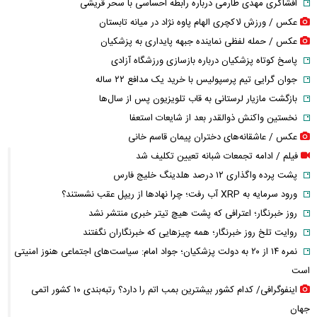
افشاگری مهدی طارمی درباره رابطه احساسی با سحر قریشی
عکس / ورزش لاکچری الهام پاوه نژاد در میانه تابستان
عکس / حمله لفظی نماینده جبهه پایداری به پزشکیان
پاسخ کوتاه پزشکیان درباره بازسازی ورزشگاه آزادی
جوان گرایی تیم پرسپولیس با خرید یک مدافع ۲۲ ساله
بازگشت مازیار لرستانی به قاب تلویزیون پس از سال‌ها
نخستین واکنش ذوالقدر بعد از شایعات استعفا
عکس / عاشقانه‌های دختران پیمان قاسم خانی
فیلم / ادامه تجمعات شبانه تعیین تکلیف شد
پشت پرده واگذاری ۱۲ درصد هلدینگ خلیج فارس
ورود سرمایه به XRP آب رفت؛ چرا نهادها از ریپل عقب نشستند؟
روز خبرنگار؛ اعترافی که پشت هیچ تیتر خبری منتشر نشد
روایت تلخ روز خبرنگار؛ همه چیزهایی که خبرنگاران نگفتند
نمره ۱۴ از ۲۰ به دولت پزشکیان؛ جواد امام: سیاست‌های اجتماعی هنوز امنیتی
است
اینفوگرافی/ کدام کشور بیشترین بمب اتم را دارد؟ رتبه‌بندی ۱۰ کشور اتمی
جهان