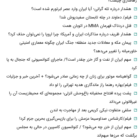
رهاسازی چیست؟
هشدار درباره تله گرانی؛ آیا ایران وارد عصر ابرتورم شده است؟
فیلم/ دماوند در چله تابستان سفیدپوش شد!
قتل دردناک قهرمان MMA در اتوبان همت
هشدار ظریف درباره مذاکرات ایران و آمریکا؛ چرا اروپا را نمی‌توان حذف کرد؟
پیمان مکه و معادلات جدید منطقه؛ جنگ ایران چگونه معماری امنیتی
خاورمیانه را تغییر می‌دهد؟
سهم ایران از نفت و گاز خزر چقدر است؟/ ماجرای کنوانسیونی که جنجال به پا
کرد
گواهینامه موتور برای زنان از چه زمانی صادر می‌شود؟ + آخرین خبر و جزئیات
فیلم/بهاره رهنما راز ماندگاری هدیه تهرانی را لو داد
پشت پرده افتتاح مخفیانه باغ‌وحش انزلی؛ مجموعه‌ای که محیط‌زیست آن را
غیرقانونی می‌داند
سلفی متفاوت نیکی کریمی بعد از مهاجرت به لندن
فیلم/کارشناس صداوسیما عزمش را برای بازپس‌گیری بحرین جزم کرد!
سهم ایران از خزر چه می‌شود؟ / کنوانسیون کاسپین در حالی به مجلس
برگشت که مرزها مبهم‌اند