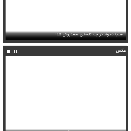
فیلم/ دماوند در چله تابستان سفیدپوش شد!
فی
عکس