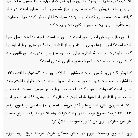
۲۵ درصدی تمدید می‌شود. با این حال، قانونگذار برای حفظ حقوق مالک نیز
مواردی مانند فروش ملک، نوسازی یا نیاز شخصی را به عنوان استثنا در نظر
گرفته است، موضوعی که نشان می‌دهد سیاست‌گذار تلاش کرده میان حمایت
از مستأجران و رعایت حقوق مالکان تعادل ایجاد کند.
با این حال، پرسش اصلی این است که این سیاست تا چه اندازه در عمل اجرا
شده است؟ این روز‌ها برخی مستاجران از افزایش تا ۶۰ درصدی نرخ اجاره بها
گلایه دارند. در چنین شرایطی، برای تضمین میزان پایبندی به این قانون چه
کار‌هایی باید انجام داد و اصولاً چنین نظارتی شدنی است؟
کیانوش گودرزی، رئیس اتحادیه مشاوران املاک تهران در گفت‌و‌گو با اقتصاد۲۴،
با اشاره به سیاست‌های تعیین سقف اجاره‌بها توسط دولت اظهار داشت: چند
سالی است که دولت مصوب کرده با توجه به نرخ تورم عمومی، نسبت به تعیین
سقف مجاز افزایش اجاره‌بها اقدام شود. در حالی که سال‌های گذشته تعیین این
عدد به شورای‌ عالی استان‌ها واگذار می‌شد. امسال نیز مباحثی پیرامون ارقام
۲۳ و ۲۷ درصد مطرح بود، اما در نهایت دولت رقم ۲۵ درصد را به عنوان سقف
افزایش اجاره‌بها برای کل کشور تصویب و ابلاغ کرد.
وی با تبیین وضعیت تورم در بخش مسکن افزود: هرچند نرخ تورم حوزه