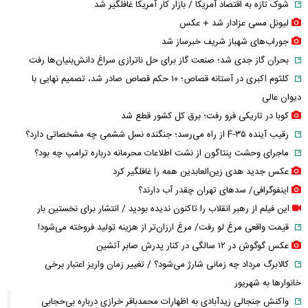
شوک تازه به اقتصاد آمریکا / بازار کار آمریکا غافلگیر شد
لیونل مسی عزادار شد + عکس
جوراب‌های شهباز شریف خبرساز شد
بحران گاز جدی شد؛ صنعت گاز برای حل ناترازی سراغ دانش‌بنیان‌ها رفت
کلثوم اکبری در آستانه قصاص؛ ۱۰ حکم قصاص صادر شد، تصمیم نهایی با
دیوان عالی
کوبا در تاریکی فرو رفت؛ برق کل کشور قطع شد
رقیب آینده F-۳۵ از راه می‌رسد؛ جنگنده نسل ششمی چه مشخصاتی دارد؟
ماجرای وحشت پنتاگون از نشت اطلاعات محرمانه درباره ترامپ چه بود؟
عکس جدید هدی زین‌العابدین همه را غافلگیر کرد
اینفوگرافی/ سدهای تهران چقدر آب دارند؟
این فیلم از رهبر انقلاب را تاکنون ندیده بودید / انتشار برای نخستین بار
قیمت واقعی مرغ لو رفت/ مرغ ارزان‌تر از هزینه تولید فروخته می‌شود!
عکس گوگوش در ۱۲ سالگی در کنار پدرش صابر آتشین
کالابرگ مرداد چه زمانی شارژ می‌شود؟ / تغییر زمان واریز اعتبار برخی
خانوارها به شهریور
واکنش جنجالی زیدآبادی به اظهارات محمدباقر خرازی درباره بی‌حجابی