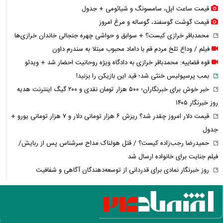
قیمت ساعت اپل، سامسونگ و شیائومی + جدول
قیمت گوشت گوسفند، گوساله و مرغ امروز
محمدباقر خرازی کیست؟ + سوابق و حواشی چهره جنجالی خاندان خرازی‌ها
فیلم / وداع تلخ مردم قم با داماد محبوب مبتلا به سندرم داون
قوه قضاییه: محمدباقر خرازی به دادگاه ویژه روحانیت احضار شد + ویدئو
بمب پرسپولیس خنثی شد؛ قید این بازیکن را بزنید!
خبر خوش برای خبرنگاران؛ ۵۰۰ هزار تومان نقدی و ۲۰۰ گیگ اینترنت هدیه
روز خبرنگار ۱۴۰۵
قیمت دلار امروز چقدر شد؟ ریزش ۶ هزار تومانی دلار و ۷ هزار تومانی یورو +
جدول
حمیدرضا رجب‌زاده کیست؟ / قتل هولناک مداح سرشناس پس از ربایش/
فیلم جنایت برای خانواده ارسال شد
روز خبرنگار نمادی برای قدردانی از توسعه‌دهندگان آگاهی و شفافیت
شادمهر عقیلی بعد از ۲۸ سال «گل یاس» را دوباره خواند + ویدئو
آمار تکان‌دهنده مصرف تریاک در ایران؛ مردم این شهر رکورددار شدند!
قیمت طلای ۱۸ عیار از ۱۹ میلیون گذشت