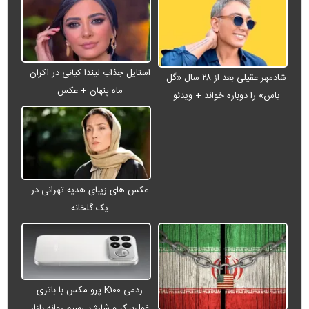
استایل جذاب لیندا کیانی در اکران
شادمهر عقیلی بعد از ۲۸ سال «گل
ماه پنهان + عکس
یاس» را دوباره خواند + ویدئو
عکس های زیبای هدیه تهرانی در
یک گلخانه
ردمی K۱۰۰ پرو مکس با باتری
غول‌پیکر و شارژ بی‌سیم روانه بازار