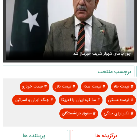
جوراب‌های شهباز شریف خبرساز شد
عک
برچسب منتخب
#
قیمت طلا
#
قیمت سکه
#
قیمت دلار
#
قیمت خودرو
#
قیمت مسکن
#
مذاکره ایران با آمریکا
#
جنگ ایران و اسرائیل
#
تکنولوژی جنگی
#
حقوق بازنشستگان
برگزیده ها
پربیننده ها