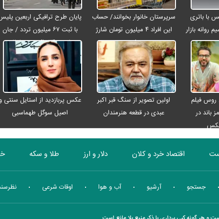
رو مکس با باتری
سرپرستان خانوار بخوانند/ حساب
پایان طرح ترافیکی اربعین پلیس
م روانه بازار
این افراد ۴ میلیون تومان شارژ
با ثبت ۶۷ میلیون تردد / جان
شد
باختن ۲۴ زائر در تصادفات
اربعینی
 روس فیلم
اولین تصویر از سنگ قبر اکبر
عکس پربازدید از استایل سنتی و
ز باند در
عبدی در قطعه هنرمندان
اصیل سوگل طهماسبی
عکس
ست
اقتصاد خرد و کلان
دلار و ارز
طلا و سکه
خو
بورس
انرژی
چندرسانه ای
منهای اقتصاد
جستجو
آرشیو
آب و هوا
اوقات شرعی
نظرسن