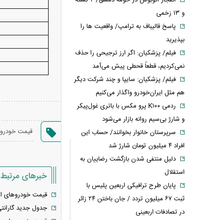
انفجار اتوبوس در حومه دمشق/ ۲ کشته
و ۱۳ زخمی
پاسخ قالیباف به ترامپ/ واقعیت ها را
بپذیرید
فیلم/ پزشکیان: اگر ارز ترجیحی را حذف
نمی‌کردیم، قطعاً قحطی پیش می‌آمد
فیلم/ پزشکیان: سایپا و چند شرکت دیگر
هم مثل ایران‌خودرو واگذار می‌کنیم
ردمی K۱۰۰ پرو مکس با باتری غول‌پیکر
و شارژ بی‌سیم روانه بازار می‌شود
قیمت خودرو
سرپرستان خانوار بخوانند/ حساب این
افراد ۴ میلیون تومان شارژ شد
دلیل منتفی شدن بازگشت رضاییان به
استقلال
خبرهای مرتبط
پایان طرح ترافیکی اربعین پلیس با
قیمت خودرو‌های ایران خودر
ثبت ۶۷ میلیون تردد / جان باختن ۲۴ زائر
جدول جدید گارانت
در تصادفات اربعینی