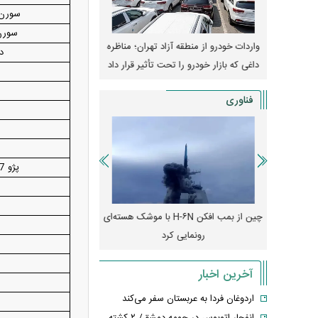
سورن 
سورن 
وپا؛ آیا
واردات خودرو از منطقه آزاد تهران؛ مناظره
قیمت خودرو وارد فاز ج
دنا
دا می‌کنند؟
داغی که بازار خودرو را تحت تأثیر قرار داد
واکنش بازار به تحولات
فناوری
پ
پژو 207 دنده‌ای پانوراما (رینگ فولادی)
رونمایی از پوکو M ۸ پاور با باتری ۸۰۰۰
چین از بمب افکن H-۶N با موشک هسته‌ای
پهپاد رهگیر یا موشک پدا
رونمایی کرد
کدامیک بیشتر
آخرین اخبار
اردوغان فردا به عربستان سفر می‌کند