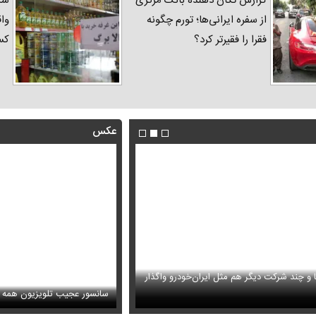
گزارش تکان‌ دهنده بانک مرکزی
شک
از سفره ایرانی‌ها؛ تورم چگونه
واق
فقرا را فقیرتر کرد؟
کس
عکس
ا و چند شرکت دیگر هم مثل ایران‌خودرو واگذار
ظل‌السلطنه نوه ناصرالدین شاه در لباس دامادی
حمله خلبانان ایرانی به پایگاه آمریکا ب
سانسور عجیب تلویزیون همه 