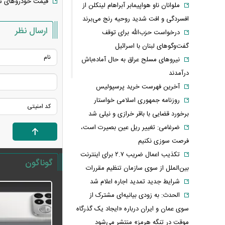
قیمت خودرو‌های سایپا امروز
ملوانان ناو هواپیمابر آبراهام لینکلن از
افسردگی و افت شدید روحیه رنج می‌برند
ارسال نظر
درخواست حزب‌الله برای توقف
گفت‌وگوهای لبنان با اسرائیل
نیروهای مسلح عراق به حال آماده‌باش
درآمدند
آخرین فهرست خرید پرسپولیس
روزنامه جمهوری اسلامی خواستار
برخورد قضایی با باقر خرازی و نیلی شد
ضرغامی: تغییر ریل عین بصیرت است،
فرصت سوزی نکنیم
تکذیب اعمال ضریب ۲.۷ برای اینترنت
گوناگون
بین‌الملل از سوی سازمان تنظیم مقررات
شرایط جدید تمدید اجاره اعلام شد
الحدث: به زودی بیانیه‌ای مشترک از
سوی عمان و ایران درباره «ایجاد یک گذرگاه
موقت در تنگه هرمز» منتشر می‌شود