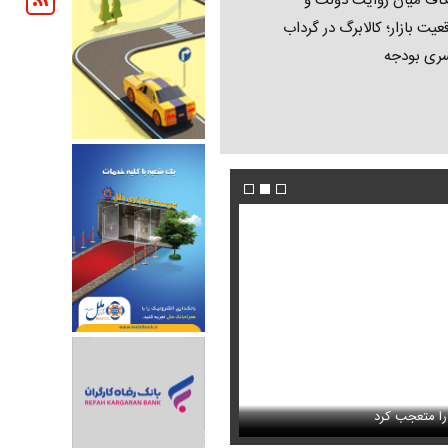
اف میان روایت دولت و
عیت بازار؛ کالابرگ در گرداب
ری بودجه
فیلم/ پزشکیان: اگر ارز ترجیحی را حذف نمی‌کردی
دون GPS
را متعجب کرد
پیش می‌آمد
استایل جدید صابر ابر در فضای مجازی پرباز