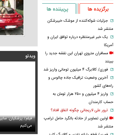
برگزیده ها
پربیننده ها
جزئیات شوکه‌کننده از موشک خیبرشکن
منتشر شد
یک خبر غیرمنتظره درباره توافق ایران و
آمریکا
مسافران متروی تهران این نقشه جدید را
ویدئو
ببینند
فوری/ کالابرگ ۴ میلیون تومانی واریز شد
آخرین وضعیت ترافیک جاده چالوس و
راه‌های کشور
واریز ۴ میلیون و ۲۵۰ هزار تومان به
حساب کارمندان
ترور علی لاریجانی چگونه اتفاق افتاد؟
پزشکیان: اگر ارز ترجیحی را حذف نمی‌کردیم، قطعاً قحطی
فیلم/ پزشکیان: سایپ
اولین تصاویر از حادثه بالگرد حامل ترامپ
ی‌آمد
تایل جدید صابر ابر در فضای مجازی پربازدید شد
می‌کنیم
عکس دیده‌نشده 
منتشر شد
فوری/ قطع یارانه نقدی و کالابرگ کلید