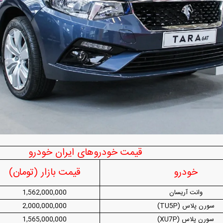
ارز‌ها + جدول
قیمت خودرو‌های ایران خودرو + جدول
قیمت خودرو‌های ای
بازار مسکن؛ فنر
کارنامه مردود محسن پاک‌ نژاد؛ از افت شدید
 شده
درآمد ارزی تا بازی با عزل و نصب‌ها
۰۵
قیمت خودروهای ایران خودرو
خودرو
قیمت بازار (تومان)
وانت آریسان
1,562,000,000
سورن پلاس (TU5P)
2,000,000,000
سورن پلاس (XU7P)
1,565,000,000