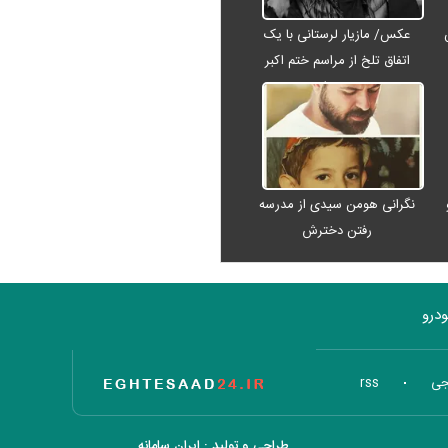
عکس/ مازیار لرستانی با یک
اتفاق تلخ از مراسم ختم اکبر
عبدی رفت
نگرانی هومن سیدی از مدرسه
رفتن دخترش
درو
تاریخ اقتصاد
جی
rss
طراحی و تولید :
ایران سامانه