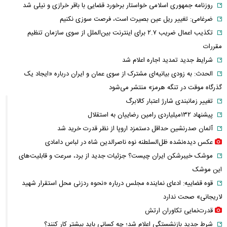
روزنامه جمهوری اسلامی خواستار برخورد قضایی با باقر خرازی و نیلی شد
ضرغامی: تغییر ریل عین بصیرت است، فرصت سوزی نکنیم
تکذیب اعمال ضریب ۲.۷ برای اینترنت بین‌الملل از سوی سازمان تنظیم
مقررات
شرایط جدید تمدید اجاره اعلام شد
الحدث: به زودی بیانیه‌ای مشترک از سوی عمان و ایران درباره «ایجاد یک
گذرگاه موقت در تنگه هرمز» منتشر می‌شود
تغییر زمانبندی‌ شارژ اعتبار کالابرگ
پیشنهاد ۱۳۲میلیاردی رامین رضاییان به استقلال
آلمان صدرنشین حداقل دستمزد اروپا از نظر قدرت خرید شد
عکس دیده‌نشده ظل‌السلطنه نوه ناصرالدین شاه در لباس دامادی
موشک خیبرشکن ایران چیست؟ جزئیات جدید از برد، سرعت و قابلیت‌های
این موشک
قوه قضاییه: ادعای نماینده مجلس درباره «نحوه ردزنی محل استقرار شهید
لاریجانی» صحت ندارد
قدرت‌نمایی تکاوران ارتش
شرط جدید بازنشستگی اعلام شد؛ چه کسانی باید بیشتر کار کنند؟