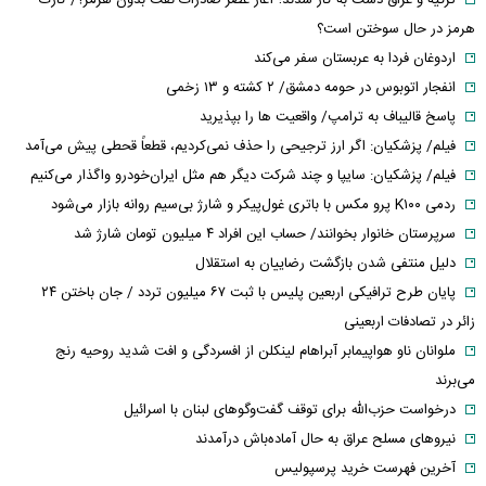
ترکیه و عراق دست به کار شدند؛ آغاز عصر صادرات نفت بدون هرمز؟/ کارت
هرمز در حال سوختن است؟
اردوغان فردا به عربستان سفر می‌کند
انفجار اتوبوس در حومه دمشق/ ۲ کشته و ۱۳ زخمی
پاسخ قالیباف به ترامپ/ واقعیت ها را بپذیرید
فیلم/ پزشکیان: اگر ارز ترجیحی را حذف نمی‌کردیم، قطعاً قحطی پیش می‌آمد
فیلم/ پزشکیان: سایپا و چند شرکت دیگر هم مثل ایران‌خودرو واگذار می‌کنیم
ردمی K۱۰۰ پرو مکس با باتری غول‌پیکر و شارژ بی‌سیم روانه بازار می‌شود
سرپرستان خانوار بخوانند/ حساب این افراد ۴ میلیون تومان شارژ شد
دلیل منتفی شدن بازگشت رضاییان به استقلال
پایان طرح ترافیکی اربعین پلیس با ثبت ۶۷ میلیون تردد / جان باختن ۲۴
زائر در تصادفات اربعینی
ملوانان ناو هواپیمابر آبراهام لینکلن از افسردگی و افت شدید روحیه رنج
می‌برند
درخواست حزب‌الله برای توقف گفت‌وگوهای لبنان با اسرائیل
نیروهای مسلح عراق به حال آماده‌باش درآمدند
آخرین فهرست خرید پرسپولیس