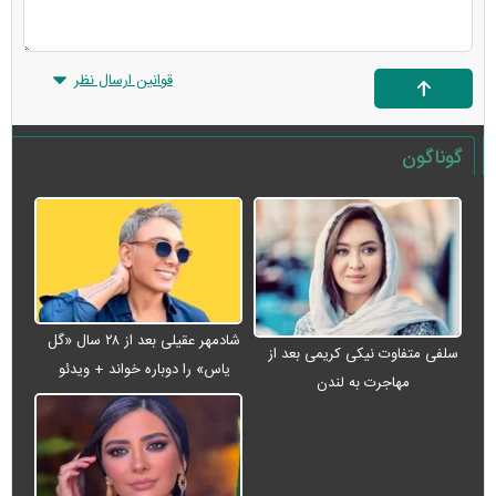
قوانین ارسال نظر
گوناگون
شادمهر عقیلی بعد از ۲۸ سال «گل
سلفی متفاوت نیکی کریمی بعد از
یاس» را دوباره خواند + ویدئو
مهاجرت به لندن