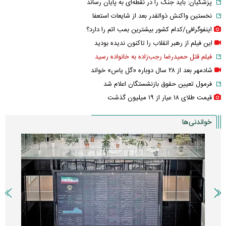
پزشکیان: باید جنگ را در نقطه‌ای به پایان رساند
نخستین واکنش ذوالقدر بعد از شایعات استعفا
اینفوگرافی/کدام کشور بیشترین بمب اتم را دارد؟
این فیلم از رهبر انقلاب را تاکنون ندیده بودید
فیلم قتل حمیدرضا رجب‌زاده به خانواده رسید
شادمهر بعد از ۲۸ سال دوباره «گل یاس» خواند
فرمول تعیین حقوق بازنشستگان اعلام شد
قیمت طلای ۱۸ عیار از ۱۹ میلیون گذشت
خواندنی‌ها