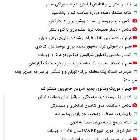
کنترل استرس و افزایش آرامش با چند خوراکی سالم
علائم هشدار دهنده درباره سلامت کبد را بشناسید
عکس / پیام پرمعنای نفیسه روشن برای هوادارانش
عکس / دیدار صمیمانه ثریا اسفندیاری با گروه بیتلز
فیلم / بادوام‌ترین تانک طراحی شده در تاریخ زرهی جهان
فیلم / بازخوانی ترانه مشهور محمد نوری توسط غزل شاکری
انتشار نخستین تصاویر شیائومی میکس فولد ۵ + جزئیات
فیلم / تصادف عجیب یک خانم کوئیک سوار در پارکینگ آپارتمان
هرمز در آستانه یک معامله بزرگ؛ تهران و واشنگتن بر سر چه چیزی چانه
می‌زنند؟
فیلم / موزیک ویدئوی جدید شروین حاجی‌پور منتشر شد
ادعای یک رسانه درباره آمادگی اسرائیل برای حمله به ایران
عکس / عاشقانه های شاهرخ استخری و همسرش
با پیشرفت سرطان وضعیت جو بایدن وخیم شد
اعلام موضع ترکیه درباره حمله به ایران
آغاز فروش فوری تویوتا RAV۴ مدل ۲۰۲۵ + جزئیات
فیلم / پوتین رابط میان ایران و اسرائیل شد