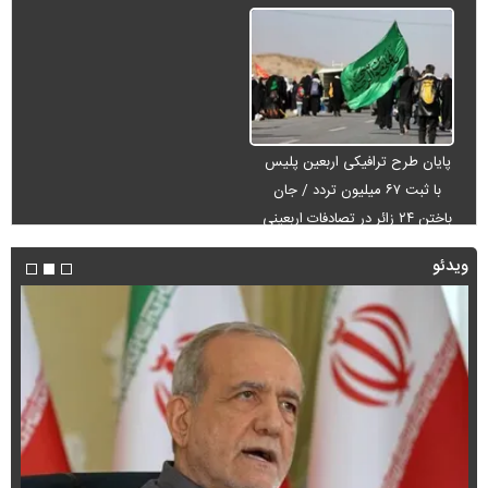
پایان طرح ترافیکی اربعین پلیس
با ثبت ۶۷ میلیون تردد / جان
باختن ۲۴ زائر در تصادفات اربعینی
ویدئو