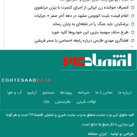
انصراف خواننده زن ایرانی از اجرای کنسرت با بیژن مرتضوی
اعلام قیمت بلیت اتوبوس مشهد در دهه آخر صفر + جزئیات
پزشکیان: باید جنگ را در نقطه‌ای به پایان رساند
طرح حذف سهمیه بنزین این خودرو‌ها کلید خورد
افشاگری مهدی طارمی درباره رابطه احساسی با سحر قریشی
عکس / ورزش لاکچری الهام پاوه نژاد در میانه تابستان
عکس / حمله لفظی نماینده جبهه پایداری به پزشکیان
پاسخ کوتاه پزشکیان درباره بازسازی ورزشگاه آزادی
جوان گرایی تیم پرسپولیس با خرید یک مدافع ۲۲ ساله
بازگشت مازیار لرستانی به قاب تلویزیون پس از سال‌ها
نخستین واکنش ذوالقدر بعد از شایعات استعفا
درباره ما
تماس با ما
خبرنامه
پیوندها
جستجو
آرشیو
آب و هوا
عکس / عاشقانه‌های دختران پیمان قاسم خانی
اوقات شرعی
نظرسنجی
rss
فیلم / ادامه تجمعات شبانه تعیین تکلیف شد
پشت پرده واگذاری ۱۲ درصد هلدینگ خلیج فارس
کلیه حقوق این وب سایت متعلق به وب سایت خبری و تحلیلی اقتصاد۲۴ است و هر گونه
ورود سرمایه به XRP آب رفت؛ چرا نهادها از ریپل عقب نشستند؟
کپی برداری با ذکر منبع بلا مانع است.
روز خبرنگار؛ اعترافی که پشت هیچ تیتر خبری منتشر نشد
طراحی و تولید :
ایران سامانه