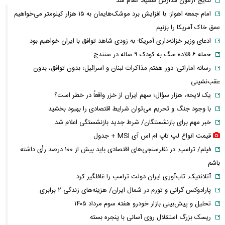
نتایج آزمون مدارس سمپاد اعلام شد
امام‌ جمعه اهواز: با افزایش برد موشک‌هایمان به ۱۵ هزار کیلومتر می‌خواهیم
عمق خاک آمریکا را بزنیم
ادعای وزیر خزانه‌داری آمریکا: به زودی شاهد توافق با ایران خواهیم بود
حمله ۶ قلاده سگ به کودک ۹ ساله در سنندج
رسانه اماراتی: دور هفتم مذاکرات لبنان و اسرائیل؛ بدون توافق، بدون
عقب‌نشینی
یک لایحه، هزار سؤال؛ سهم ایران از خزر واقعاً در خطر است؟
با وجود جنگ و تحریم می‌توان شرایط اقتصادی را بهبود بخشید
خبر مهم برای بازنشستگان/ شرط جدید بازنشستگی اعلام شد
قیمت انواع لپ تاپ ام اس آی MSI + جدول
فیلم/ ترامپ: در نظرسنجی‌های اقتصادی باید بیش از ۱۰۰ درصد رأی داشته
باشم
آتلانتیک: تاب‌آوری ایران دولت ترامپ را غافلگیر کرد
پارادوکس گرانی و تورم در شمال ایران/ هزینه‌های زندگی ۲ برابری
تحلیل و پیش‌بینی بازار خودرو هفته سوم مرداد ۱۴۰۵
ریسک بزرگ استقلال روی آسانی با پنجره بسته