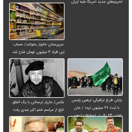
تحریم‌های جدید آمریکا علیه ایران
می‌شود
سرپرستان خانوار بخوانند/ حساب
این افراد ۴ میلیون تومان شارژ شد
پایان طرح ترافیکی اربعین پلیس
عکس/ مازیار لرستانی با یک اتفاق
با ثبت ۶۷ میلیون تردد / جان
تلخ از مراسم ختم اکبر عبدی رفت
باختن ۲۴ زائر در تصادفات اربعینی