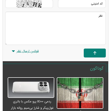
قوانین ارسال نظر
گوناگون
ردمی K۱۰۰ پرو مکس با باتری
غول‌پیکر و شارژ بی‌سیم روانه بازار