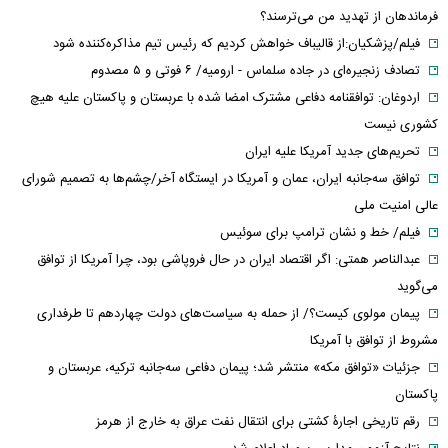
فرماندهان از تهدید من می‌ترسند؟
فیلم/پزشکیان:از قالیباف خواهش کردیم که رئیس تیم مذاکره‌کننده شود
تصادف زنجیره‌ای در جاده سلماس - ارومیه/ ۶ فوتی و ۵ مصدوم
اردوغان: توافقنامه دفاعی مشترک امضا شده با عربستان و پاکستان علیه هیچ
کشوری نیست
تحریم‌های جدید آمریکا علیه ایران
توافق سه‌جانبه ایران، عمان و آمریکا در ایستگاه آخر/چشم‌ها به تصمیم شورای
عالی امنیت ملی
فیلم/ خط و نشان ترامپ برای سوئیس
عبدالناصر همتی: اگر اقتصاد ایران در حال فروپاشی بود، چرا آمریکا از توافق
می‌گوید
پیمان مولوی کیست؟/ از حمله به سیاست‌های دولت چهاردهم تا طرفداری
مشروط از توافق با آمریکا
جزئیات «توافق مکه» منتشر شد؛ پیمان دفاعی سه‌جانبه ترکیه، عربستان و
پاکستان
رقم تاریخی اجارۀ کشتی برای انتقال نفت عراق به خارج از هرمز