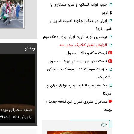
حزب قوات اللبنانیه و سایه همکاری با
تل‌آویو
ایران در جنگ، چگونه امنیت غذایی را
تامین کرد؟
بیشترین تورم تاریخ ایران برای دهک دوم
افزایش اعتبار کالابرگ جدی شد
ویدئو
قیمت سکه و طلا + جدول
قیمت دلار، یورو و سایر ارز‌ها + جدول
جزئیات شوکه‌کننده از موشک خیبرشکن
منتشر شد
یک خبر غیرمنتظره درباره توافق ایران و
آمریکا
مسافران متروی تهران این نقشه جدید را
ببینند
توصیه رهبر شهید درباره احتمال اسارت مجتبی و مصطفی
فیلم/ سخنرانی دیده
ای
تایل جدید صابر ابر در فضای مجازی پربازدید شد
پذیرش قطع نامه۵۹۸
عکس دیده‌نشده 
بازار