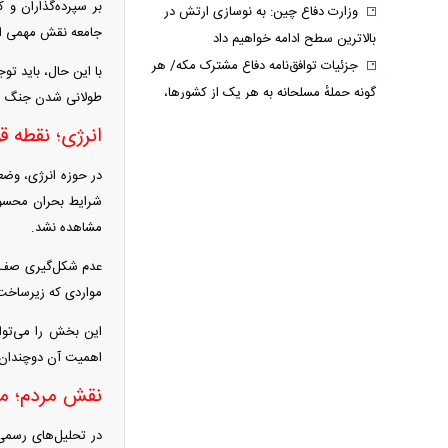
بر سپرده‌گذاران و 
وزارت دفاع چین: به نوسازی ارتش در
جامعه نقش مهمی ایف
بالاترین سطح ادامه خواهیم داد
جزئیات توافق‌نامه دفاع مشترک مکه/ هر
با این حال، باید ت
گونه حملهٔ مسلحانه به هر یک از کشورها،
طولانی شدن جنگ یا 
حمله به هر سه کشور
انرژی؛ نقطه 
وزارت خارجه پاکستان: پیمان دفاعی با
ریاض و آنکارا برای تقویت امنیت منطقه
در حوزه انرژی، وضع
امضا شد
شرایط بحران محسوب
اذعان ترامپ به تاثیر جنگ با ایران بر
مشاهده نشد.
انتخابات میان دوره‌ای آمریکا
عدم شکل‌گیری صف‌ها
بازار ارزهای دیجیتال در نوسان/
مواردی که زیرساخت‌
بیت‌کوین ۶۴ هزار دلاری و هشدار درباره
این بخش را می‌توان
کلاهبرداری رمزارزی
اهمیت آن دوچندان
لغو افزایش تعرفه و تصاعد پلکانی بهای
برق مشترکین کشاورزی
نقش مردم؛ مت
سی‌ان‌ان: توافق ایران و عمان به معنای
در تحلیل‌های رسمی،
بازگشایی تنگه نیست / آمریکا باید شروط