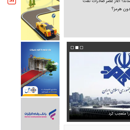
ند؛ آغاز عصر صادرات نفت
دون هرمز؟
 حذف نمی‌کردیم، قطعاً قحطی
فیلم/ توصیه رهبر شهید درباره احتمال اسارت م
را متعجب کرد
خامنه ای
استایل جدید صابر ابر در فضای مجازی پرباز