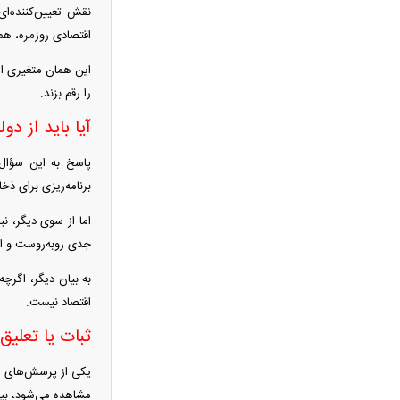
نقش تعیین‌کننده‌ا
بیشتری را برآورده کند
اقتصادی روزمره، هم
فعال‌سازی کیف پول ایران با یک کد
دستوری/ انتقال وجه با شماره تلفن همراه
این همان متغیری اس
فیلم/ سردار کوثری: جلسه بیت رهبری
را رقم بزند.
با اصرار شمخانی/ ماجرای غیبت سردار
آیا باید از دو
رادان!
پاسخ به این سؤال 
فوری/ جزئیات جدید از مذاکرات تنگه
برنامه‌ریزی برای ذخ
هرمز/ انطباق با حقوق بین‌الملل و ممنوعیت
عبور ناوهای آمریکا
اما از سوی دیگر، ن
سردار آزمون در استقلال؟ / ماجرای
جدی روبه‌روست و ای
تماس بختیاری‌زاده با مهاجم تیم ملی
به بیان دیگر، اگرچ
فیلم/ توصیه رهبر شهید درباره احتمال
اقتصاد نیست.
اسارت مجتبی و مصطفی خامنه ای
ثبات یا تعلیق
محمد مهاجری: برخی روحانیون نمره
اخلاقشان صفر است / لباس دین را آلوده
یکی از پرسش‌های مه
نکنید
مشاهده می‌شود، بیش