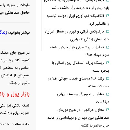
فیلم/ ترامپ: در نظرسنجی‌های اقتصادی
واردات و توزیع را م
باید بیش از ۱۰۰ درصد رأی داشته باشم
حاصل هماهنگی میان 
آتلانتیک: تاب‌آوری ایران دولت ترامپ
را غافلگیر کرد
پارادوکس گرانی و تورم در شمال ایران/
زندگ
بیشتر بخوانید:
هزینه‌های زندگی ۲ برابری
تحلیل و پیش‌بینی بازار خودرو هفته
در هیچ جای مملکت 
سوم مرداد ۱۴۰۵
کمبود کالا رخ می‌د
ریسک بزرگ استقلال روی آسانی با
اساسی به سطحی از ت
پنجره بسته
همچنان از افزایش 
رشد ۴.۸ درصدی قیمت جهانی طلا در
ناشی از جنگ.
معاملات هفته
بازار پول و با
نقاش و تصویرگر برجسته ایرانی
درگذشت
شبکه بانکی نیز یکی 
معاون عراقچی: در هیچ دوره‌ای
هجوم برای برداشت ن
هماهنگی بین میدان و دیپلماسی را مانند
ادامه فعالیت خدمات
حال حاضر نداشتیم