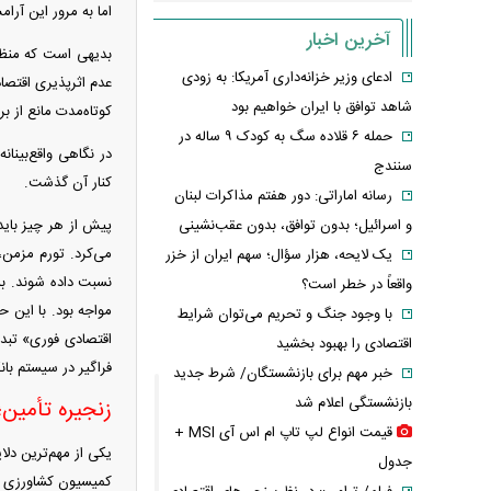
اما به مرور این آر
آخرین اخبار
بدیهی است که منظو
ادعای وزیر خزانه‌داری آمریکا: به زودی
عدم اثرپذیری اقتصا
شاهد توافق با ایران خواهیم بود
کوتاه‌مدت مانع از 
حمله ۶ قلاده سگ به کودک ۹ ساله در
در نگاهی واقع‌بینان
سنندج
کنار آن گذشت.
رسانه اماراتی: دور هفتم مذاکرات لبنان
و اسرائیل؛ بدون توافق، بدون عقب‌نشینی
پیش از هر چیز باید
می‌کرد. تورم مزمن
یک لایحه، هزار سؤال؛ سهم ایران از خزر
نسبت داده شوند. به 
واقعاً در خطر است؟
مواجه بود. با این 
با وجود جنگ و تحریم می‌توان شرایط
اقتصادی فوری» تبدی
اقتصادی را بهبود بخشید
فراگیر در سیستم با
خبر مهم برای بازنشستگان/ شرط جدید
بازنشستگی اعلام شد
زنجیره تأمین؛
قیمت انواع لپ تاپ ام اس آی MSI +
یکی از مهم‌ترین دل
جدول
کمیسیون کشاورزی مج