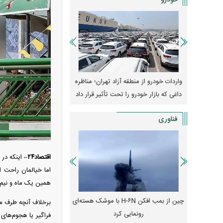
خودرو
وپا؛ آیا
واردات خودرو از منطقه آزاد تهران؛ مناظره
قیمت خودرو وارد فاز ج
دا می‌کنند؟
داغی که بازار خودرو را تحت تأثیر قرار داد
واکنش بازار به تحولات
فناوری
اقتصاد۲۴–
اینکه در 
اما خیالمان راحت ا
همین یک ماه و نیم
رونمایی از پوکو M ۸ پاور با باتری ۸۰۰۰
چین از بمب افکن H-۶N با موشک هسته‌ای
پهپاد رهگیر یا موشک پدا
برخلاف آنچه طرف مت
رونمایی کرد
کدامیک بیشتر
فراگیر یا هجوم‌های