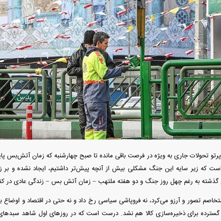
دید شد/ اولین
هجوم خودروسازان چینی به اروپا؛ آیا
واردات خودرو از منطق
 سیاسی + جدول
کارخانه‌های بحران‌زده نجات پیدا می‌کنند؟
داغی که بازار خودرو ر
پرتو تحولات جاری به ویژه در فرصت باقی مانده تا صبح چهارشنبه که زمان آتش‌بس پایا
ست که زیر سایه این جنگ مشکلی بیش از آنچه پیش‌تر داشتیم، ایجاد نشده و بر زن
 گذشته به رغم چهل روز جنگ و دو هفته ملتهب – زمان آتش بس – زندگی عادی در ک
فند؛ قدرت تهدید
رونمایی از پوکو M ۸ پاور با باتری ۸۰۰۰
خاصم تصور و آرزو می‌کرد، نه فروپاشی سیاسی رخ داد و نه حتی در اقتصاد و اوضاع باز
 است؟
میلی‌آمپرساعتی
رونمای
 گسترده برای ذخیره‌سازی کالا هم نشد. درست است که در روز‌های اول شاهد سبد‌های 