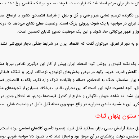
امش خاطر برای مردم ایجاد شد که قرار نیست با چند بمب و موشک، قطحی رخ دهد یا بحر
ر نگارنده ترسیم نمایی غیر واقعی و گل و بلبل از شرایط اقتصادی کشور یا اوضاع 
د ایران در مواجهه با یک شوک بیرونی بزرگ است. وضعیت فعلی نشان می‌دهد که دولت و
بروز و ظهور بی‌ثباتی حاد شوند و این یک موفقیت نسبی شایان تحسین است.
ه و به دور از اغراق، می‌توان گفت که اقتصاد ایران در شرایط جنگی دچار فروپاشی نشد 
 یک نکته کلیدی را روشن کرد؛ اقتصاد ایران پیش از آغاز این درگیری نظامی نیز با 
، کاهش قدرت خرید، رکود در برخی بخش‌های تولیدی، نوسانات ارزی و شکاف طبقاتی،
بیان ساده‌تر، جنگ به اقتصادی «سالم و باثبات» شوک وارد نکرد، بلکه به اقتصادی ضربه
حال، آنچه اهمیت دارد این است که این بحران نظامی، برخلاف بسیاری از تجربه‌های مشا
ل نشد. نه شاهد جهش ناگهانی و خارج از کنترل قیمت‌ها بودیم، نه اختلال جدی در نظ
نکی. این «تشدید نشدن بحران» در واقع مهم‌ترین نقطه قابل تأمل در وضعیت فعلی اس
 ستون پنهان ثبات
ایل حفظ آرامش نسبی بازار، عملکرد قابل قبول زنجیره تأمین کالا‌های اساسی بوده است
لس، دولت پزشکیان در آن موفق بود و اجازه نداد که با کمبود کالا مواجه شویم. برخلا