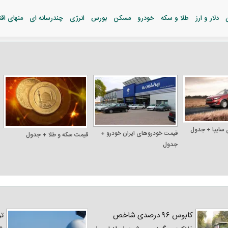
دلار و ارز
طلا و سکه
خودرو
مسکن
بورس
انرژی
چندرسانه ای
منهای اق
 سایپا + جدول
قیمت خودرو‌های ایران خودرو +
قیمت سکه و طلا + جدول
جدول
کابوس ۹۶ درصدی شاخص
تر