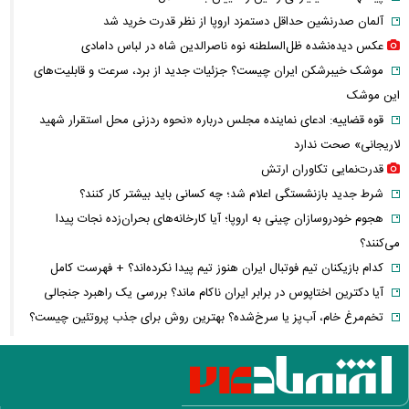
آلمان صدرنشین حداقل دستمزد اروپا از نظر قدرت خرید شد
عکس دیده‌نشده ظل‌السلطنه نوه ناصرالدین شاه در لباس دامادی
موشک خیبرشکن ایران چیست؟ جزئیات جدید از برد، سرعت و قابلیت‌های
این موشک
قوه قضاییه: ادعای نماینده مجلس درباره «نحوه ردزنی محل استقرار شهید
لاریجانی» صحت ندارد
قدرت‌نمایی تکاوران ارتش
شرط جدید بازنشستگی اعلام شد؛ چه کسانی باید بیشتر کار کنند؟
هجوم خودروسازان چینی به اروپا؛ آیا کارخانه‌های بحران‌زده نجات پیدا
می‌کنند؟
کدام بازیکنان تیم فوتبال ایران هنوز تیم پیدا نکرده‌اند؟ + فهرست کامل
آیا دکترین اختاپوس در برابر ایران ناکام ماند؟ بررسی یک راهبرد جنجالی
تخم‌مرغ خام، آب‌پز یا سرخ‌شده؟ بهترین روش برای جذب پروتئین چیست؟
پشت پرده خودکفایی دارویی؛ چرا واردات همچنان حرف اول را می‌زند؟
حمله خلبانان ایرانی به پایگاه آمریکا بدون GPS
شرایط تغییر نام خانوادگی و شناسنامه اعلام شد+ مراحل، مدارک لازم و قوانین