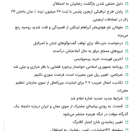
دلیل منتفی شدن بازگشت رضاییان به استقلال
پایان طرح ترافیکی اربعین پلیس با ثبت ۶۷ میلیون تردد / جان باختن ۲۴
زائر در تصادفات اربعینی
ملوانان ناو هواپیمابر آبراهام لینکلن از افسردگی و افت شدید روحیه رنج
می‌برند
درخواست حزب‌الله برای توقف گفت‌وگوهای لبنان با اسرائیل
نیروهای مسلح عراق به حال آماده‌باش درآمدند
آخرین فهرست خرید پرسپولیس
روزنامه جمهوری اسلامی خواستار برخورد قضایی با باقر خرازی و نیلی شد
ضرغامی: تغییر ریل عین بصیرت است، فرصت سوزی نکنیم
تکذیب اعمال ضریب ۲.۷ برای اینترنت بین‌الملل از سوی سازمان تنظیم
مقررات
شرایط جدید تمدید اجاره اعلام شد
الحدث: به زودی بیانیه‌ای مشترک از سوی عمان و ایران درباره «ایجاد یک
گذرگاه موقت در تنگه هرمز» منتشر می‌شود
تغییر زمانبندی‌ شارژ اعتبار کالابرگ
پیشنهاد ۱۳۲میلیاردی رامین رضاییان به استقلال