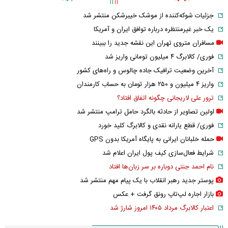
جزئیات شوکه‌کننده از موشک خیبرشکن منتشر شد
یک خبر غیرمنتظره درباره توافق ایران و آمریکا
مسافران متروی تهران این نقشه جدید را ببینند
فوری/ کالابرگ ۴ میلیون تومانی واریز شد
آخرین وضعیت ترافیک جاده چالوس و راه‌های کشور
واریز ۴ میلیون و ۲۵۰ هزار تومان به حساب کارمندان
ترور علی لاریجانی چگونه اتفاق افتاد؟
اولین تصاویر از حادثه بالگرد حامل ترامپ منتشر شد
فوری/ قطع یارانه نقدی و کالابرگ کلید خورد
حمله خلبانان ایرانی به پایگاه آمریکا بدون GPS
شرایط فعال‌سازی کیف پول ایران اعلام شد
نام احمد جنتی دوباره بر سر زبان‌ها افتاد
پوستر جدید رهبر انقلاب با یک پیام مهم منتشر شد
بازار اجاره لپ‌تاپ رونق گرفت + عکس
اعتبار کالابرگ مرداد ۱۴۰۵ امروز شارژ شد