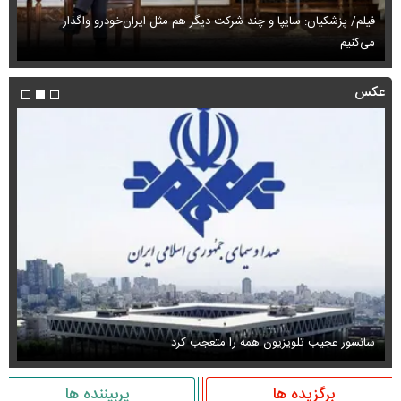
فیلم/ پزشکیان: سایپا و چند شرکت دیگر هم مثل ایران‌خودرو واگذار
می‌کنیم
حم
عکس
سانسور عجیب تلویزیون همه را متعجب کرد
اس
برگزیده ها
پربیننده ها