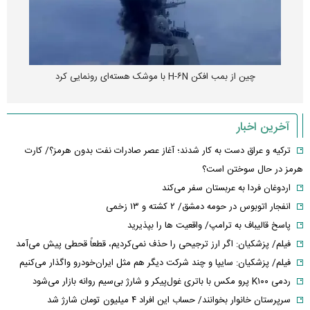
چین از بمب افکن H-۶N با موشک هسته‌ای رونمایی کرد
آخرین اخبار
ترکیه و عراق دست به کار شدند؛ آغاز عصر صادرات نفت بدون هرمز؟/ کارت
هرمز در حال سوختن است؟
اردوغان فردا به عربستان سفر می‌کند
انفجار اتوبوس در حومه دمشق/ ۲ کشته و ۱۳ زخمی
پاسخ قالیباف به ترامپ/ واقعیت ها را بپذیرید
فیلم/ پزشکیان: اگر ارز ترجیحی را حذف نمی‌کردیم، قطعاً قحطی پیش می‌آمد
فیلم/ پزشکیان: سایپا و چند شرکت دیگر هم مثل ایران‌خودرو واگذار می‌کنیم
ردمی K۱۰۰ پرو مکس با باتری غول‌پیکر و شارژ بی‌سیم روانه بازار می‌شود
سرپرستان خانوار بخوانند/ حساب این افراد ۴ میلیون تومان شارژ شد