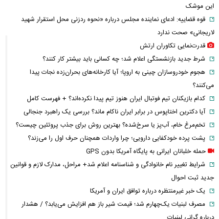
این موشک
قوه قضاییه: ادعای نماینده مجلس درباره «نحوه ردزنی محل استقرار شهید
لاریجانی» صحت ندارد
قدرت‌نمایی تکاوران ارتش
شرط جدید بازنشستگی اعلام شد؛ چه کسانی باید بیشتر کار کنند؟
هجوم خودروسازان چینی به اروپا؛ آیا کارخانه‌های بحران‌زده نجات پیدا
می‌کنند؟
کدام بازیکنان تیم فوتبال ایران هنوز تیم پیدا نکرده‌اند؟ + فهرست کامل
آیا دکترین اختاپوس در برابر ایران ناکام ماند؟ بررسی یک راهبرد جنجالی
تخم‌مرغ خام، آب‌پز یا سرخ‌شده؟ بهترین روش برای جذب پروتئین چیست؟
پشت پرده خودکفایی دارویی؛ چرا واردات همچنان حرف اول را می‌زند؟
حمله خلبانان ایرانی به پایگاه آمریکا بدون GPS
شرایط تغییر نام خانوادگی و شناسنامه اعلام شد+ مراحل، مدارک لازم و قوانین
جدید ثبت احوال
یک خبر غیرمنتظره درباره توافق ایران و آمریکا
مصرف لبنیات یک‌چهارم شد؛ قیمت شیر باز هم افزایش می‌یابد؟ / هشدار
درباره گرانی لبنیات