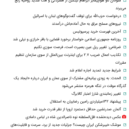
ملوانان ناو هواپیمابر آبراهام لینکلن از افسردگی و افت شدید روحیه رنج
می‌برند
درخواست حزب‌الله برای توقف گفت‌وگوهای لبنان با اسرائیل
نیروهای مسلح عراق به حال آماده‌باش درآمدند
آخرین فهرست خرید پرسپولیس
روزنامه جمهوری اسلامی خواستار برخورد قضایی با باقر خرازی و نیلی شد
ضرغامی: تغییر ریل عین بصیرت است، فرصت سوزی نکنیم
تکذیب اعمال ضریب ۲.۷ برای اینترنت بین‌الملل از سوی سازمان تنظیم
مقررات
شرایط جدید تمدید اجاره اعلام شد
الحدث: به زودی بیانیه‌ای مشترک از سوی عمان و ایران درباره «ایجاد یک
گذرگاه موقت در تنگه هرمز» منتشر می‌شود
تغییر زمانبندی‌ شارژ اعتبار کالابرگ
پیشنهاد ۱۳۲میلیاردی رامین رضاییان به استقلال
آلمان صدرنشین حداقل دستمزد اروپا از نظر قدرت خرید شد
عکس دیده‌نشده ظل‌السلطنه نوه ناصرالدین شاه در لباس دامادی
موشک خیبرشکن ایران چیست؟ جزئیات جدید از برد، سرعت و قابلیت‌های