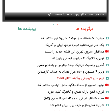
سانسور عجیب تلویزیون همه را متعجب کرد
اس
برگزیده ها
پربیننده ها
جزئیات شوکه‌کننده از موشک خیبرشکن منتشر شد
یک خبر غیرمنتظره درباره توافق ایران و آمریکا
مسافران متروی تهران این نقشه جدید را ببینند
فوری/ کالابرگ ۴ میلیون تومانی واریز شد
آخرین وضعیت ترافیک جاده چالوس و راه‌های کشور
واریز ۴ میلیون و ۲۵۰ هزار تومان به حساب کارمندان
ترور علی لاریجانی چگونه اتفاق افتاد؟
اولین تصاویر از حادثه بالگرد حامل ترامپ منتشر شد
فوری/ قطع یارانه نقدی و کالابرگ کلید خورد
حمله خلبانان ایرانی به پایگاه آمریکا بدون GPS
شرایط فعال‌سازی کیف پول ایران اعلام شد