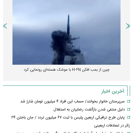
چین از بمب افکن H-۶N با موشک هسته‌ای رونمایی کرد
آخرین اخبار
سرپرستان خانوار بخوانند/ حساب این افراد ۴ میلیون تومان شارژ شد
دلیل منتفی شدن بازگشت رضاییان به استقلال
پایان طرح ترافیکی اربعین پلیس با ثبت ۶۷ میلیون تردد / جان باختن ۲۴
زائر در تصادفات اربعینی