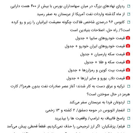
ردپای نهاد‌های بزرگ در میان سهامداران بورس با بیش از ۴۰۰ همت دارایی
از ماه گذشته واردات نفت آمریکا از عربستان به صفر رسید
کابوس ۹۶ درصدی شاخص فلاکت چگونه معیشت ایرانیان را زیر و رو کرده
است؟/ راه حل، اصلاحات بنیادین است
قیمت خودرو‌های سایپا + جدول
قیمت خودرو‌های ایران خودرو + جدول
قیمت سکه پارسیان + جدول
قیمت سکه و طلا + جدول
قیمت بیت کوین و رمزارز‌ها + جدول
قیمت دلار، یورو و سایر ارز‌ها + جدول
ترکیه و عراق دست به کار شدند؛ آغاز عصر صادرات نفت بدون هرمز؟/ کارت
هرمز در حال سوختن است؟
اردوغان فردا به عربستان سفر می‌کند
انفجار اتوبوس در حومه دمشق/ ۲ کشته و ۱۳ زخمی
پاسخ قالیباف به ترامپ/ واقعیت ها را بپذیرید
فیلم/ پزشکیان: اگر ارز ترجیحی را حذف نمی‌کردیم، قطعاً قحطی پیش می‌آمد