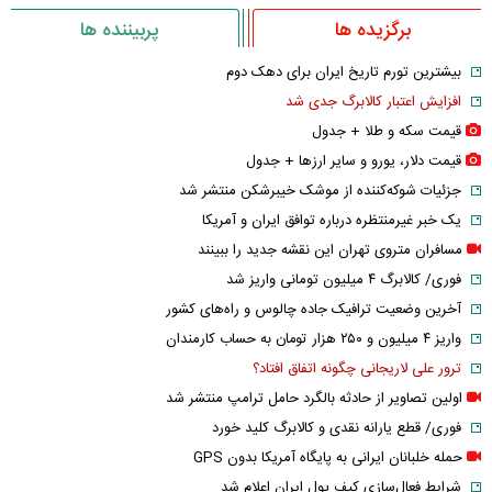
برگزیده ها
پربیننده ها
بیشترین تورم تاریخ ایران برای دهک دوم
افزایش اعتبار کالابرگ جدی شد
قیمت سکه و طلا + جدول
قیمت دلار، یورو و سایر ارز‌ها + جدول
جزئیات شوکه‌کننده از موشک خیبرشکن منتشر شد
یک خبر غیرمنتظره درباره توافق ایران و آمریکا
مسافران متروی تهران این نقشه جدید را ببینند
فوری/ کالابرگ ۴ میلیون تومانی واریز شد
آخرین وضعیت ترافیک جاده چالوس و راه‌های کشور
واریز ۴ میلیون و ۲۵۰ هزار تومان به حساب کارمندان
ترور علی لاریجانی چگونه اتفاق افتاد؟
اولین تصاویر از حادثه بالگرد حامل ترامپ منتشر شد
فوری/ قطع یارانه نقدی و کالابرگ کلید خورد
حمله خلبانان ایرانی به پایگاه آمریکا بدون GPS
شرایط فعال‌سازی کیف پول ایران اعلام شد