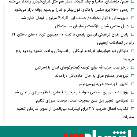
فیلم/ پزشکیان: سایپا و چند شرکت دیگر هم مثل ایران‌خودرو واگذار می‌کنیم
ردمی K۱۰۰ پرو مکس با باتری غول‌پیکر و شارژ بی‌سیم روانه بازار می‌شود
سرپرستان خانوار بخوانند/ حساب این افراد ۴ میلیون تومان شارژ شد
دلیل منتفی شدن بازگشت رضاییان به استقلال
پایان طرح ترافیکی اربعین پلیس با ثبت ۶۷ میلیون تردد / جان باختن ۲۴
زائر در تصادفات اربعینی
ملوانان ناو هواپیمابر آبراهام لینکلن از افسردگی و افت شدید روحیه رنج
می‌برند
درخواست حزب‌الله برای توقف گفت‌وگوهای لبنان با اسرائیل
نیروهای مسلح عراق به حال آماده‌باش درآمدند
آخرین فهرست خرید پرسپولیس
روزنامه جمهوری اسلامی خواستار برخورد قضایی با باقر خرازی و نیلی شد
ضرغامی: تغییر ریل عین بصیرت است، فرصت سوزی نکنیم
تکذیب اعمال ضریب ۲.۷ برای اینترنت بین‌الملل از سوی سازمان تنظیم
مقررات
شرایط جدید تمدید اجاره اعلام شد
الحدث: به زودی بیانیه‌ای مشترک از سوی عمان و ایران درباره «ایجاد یک