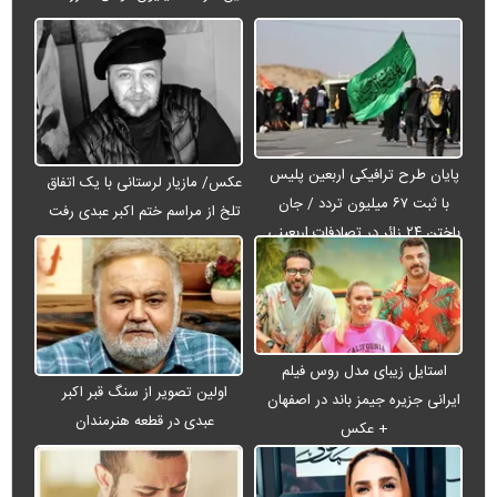
پایان طرح ترافیکی اربعین پلیس
عکس/ مازیار لرستانی با یک اتفاق
با ثبت ۶۷ میلیون تردد / جان
تلخ از مراسم ختم اکبر عبدی رفت
باختن ۲۴ زائر در تصادفات اربعینی
استایل زیبای مدل روس فیلم
اولین تصویر از سنگ قبر اکبر
ایرانی جزیره جیمز باند در اصفهان
عبدی در قطعه هنرمندان
+ عکس