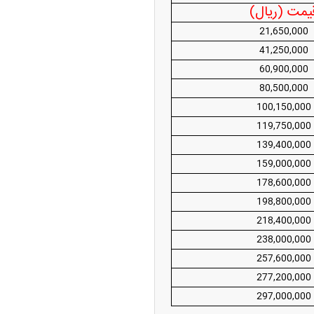
ه آزاد تهران؛ مناظره
یمت (ریال)
ا تحت تأثیر قرار داد
21,650,000
41,250,000
60,900,000
80,500,000
100,150,000
119,750,000
139,400,000
159,000,000
چین از بمب افکن H-۶N با موشک هسته‌ای
178,600,000
ی کرد
198,800,000
218,400,000
238,000,000
257,600,000
277,200,000
297,000,000