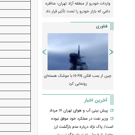
وپا؛ آیا
واردات خودرو از منطقه آزاد تهران؛ مناظره
قیمت خودرو وارد فاز ج
دا می‌کنند؟
داغی که بازار خودرو را تحت تأثیر قرار داد
واکنش بازار به تحولات
فناوری
رونمایی از پوکو M ۸ پاور با باتری ۸۰۰۰
چین از بمب افکن H-۶N با موشک هسته‌ای
پهپاد رهگیر یا موشک پدا
رونمایی کرد
کدامیک بیشتر
آخرین اخبار
پیش بینی آب و هوای تهران ۱۷ مرداد
وزیر نفت در عملکرد خود موفق نبوده
است/ پاک نژاد درباره عدم بازگشت ارز