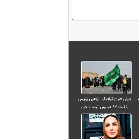
پایان طرح ترافیکی اربعین پلیس
با ثبت ۶۷ میلیون تردد / جان
باختن ۲۴ زائر در تصادفات
اربعینی