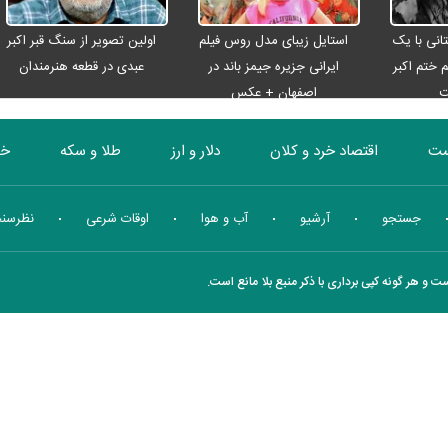
انی با یک
استایل زیبای مدل روس فیلم
اولین تصویر از سنگ قبر اکبر
م ختم اکبر
ایرانی جزیره جیمز باند در
عبدی در قطعه هنرمندان
ت
اصفهان + عکس
ست
اقتصاد خرد و کلان
دلار و ارز
طلا و سکه
خو
بورس
انرژی
چندرسانه ای
منهای اقتصاد
جستجو
آرشیو
آب و هوا
اوقات شرعی
نظرسن