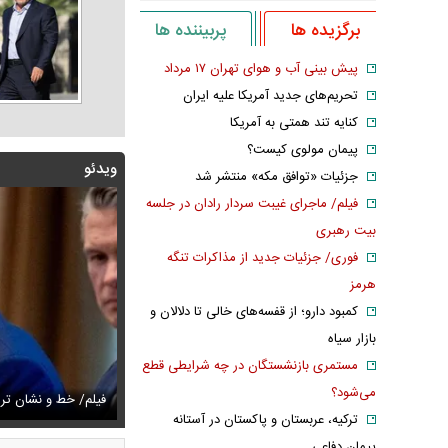
برگزیده ها
پربیننده ها
پیش بینی آب و هوای تهران ۱۷ مرداد
تحریم‌های جدید آمریکا علیه ایران
کنایه تند همتی به آمریکا
پیمان مولوی کیست؟
ویدئو
جزئیات «توافق مکه» منتشر شد
فیلم/ ماجرای غیبت سردار رادان در جلسه
بیت رهبری
فوری/ جزئیات جدید از مذاکرات تنگه
هرمز
کمبود دارو؛ از قفسه‌های خالی تا دلالان و
بازار سیاه
مستمری بازنشستگان در چه شرایطی قطع
زشکیان:از قالیباف خواهش کردیم که رئیس تیم مذاکره‌کننده
می‌شود؟
تایل جدید صابر ابر در فضای مجازی پربازدید شد
فیلم/ خط و نشان ت
عکس دیده‌نشده 
ترکیه، عربستان و پاکستان در آستانه
پیمان دفاعی