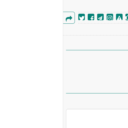
گزارش
خطا