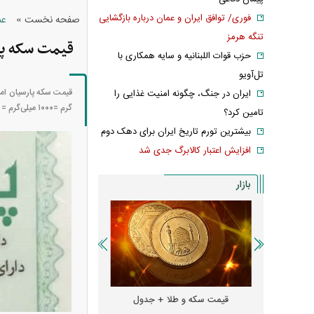
فوری/ توافق ایران و عمان درباره بازگشایی
»
صفحه نخست
عم
تنگه هرمز
قیمت سکه پارسیان ام
حزب قوات اللبنانیه و سایه همکاری با
تل‌آویو
ایران در جنگ، چگونه امنیت غذایی را
گرم =۱۰۰۰ میلی‌گرم = ۱۰۰۰ سوت است، لذا هر سوت برابر است با یک هزارم گرم.
تامین کرد؟
بیشترین تورم تاریخ ایران برای دهک دوم
افزایش اعتبار کالابرگ جدی شد
بازار
و + جدول
قیمت سکه و طلا + جدول
قیمت دلار، یورو و سایر 