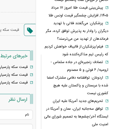
حاصل از فروش نفت پاسخگو نیست
پیش‌بینی قیمت طلا امروز ۱۷ مرداد
۱۴۰۵/ افزایش چشمگیر قیمت اونس طلا
پزشکیان: می‌گفتند فلانی با تهدید
قیمت سکه پا
دیگران را وادار به پذیرش توافق کرده، مگر
فرماندهان از تهدید من می‌ترسند؟
فیلم/پزشکیان:از قالیباف خواهش کردیم
که رئیس تیم مذاکره‌کننده شود
خبرهای مرتبط
تصادف زنجیره‌ای در جاده سلماس -
قیمت سکه پارسیان امروز دوشنبه
ارومیه/ ۶ فوتی و ۵ مصدوم
قیمت سکه پارسیان امروز یکشنبه
اردوغان: توافقنامه دفاعی مشترک امضا
قیمت سکه پارسیان امروز سه‌شنب
شده با عربستان و پاکستان علیه هیچ
کشوری نیست
ارسال نظر
تحریم‌های جدید آمریکا علیه ایران
توافق سه‌جانبه ایران، عمان و آمریکا در
ایستگاه آخر/چشم‌ها به تصمیم شورای عالی
امنیت ملی