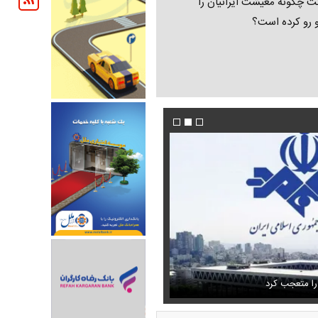
ت چگونه معیشت ایرانیان را
و رو کرده است؟
تمال اسارت مجتبی و مصطفی
فیلم/پزشکیان:از قالیباف خواهش کردیم که رئیس ت
را متعجب کرد
شود
استایل جدید صابر ابر در فضای مجازی پرباز