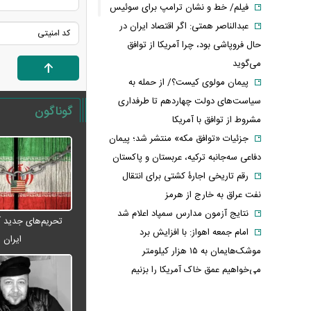
فیلم/ خط و نشان ترامپ برای سوئیس
عبدالناصر همتی: اگر اقتصاد ایران در
حال فروپاشی بود، چرا آمریکا از توافق
می‌گوید
پیمان مولوی کیست؟/ از حمله به
سیاست‌های دولت چهاردهم تا طرفداری
گوناگون
مشروط از توافق با آمریکا
جزئیات «توافق مکه» منتشر شد؛ پیمان
دفاعی سه‌جانبه ترکیه، عربستان و پاکستان
رقم تاریخی اجارۀ کشتی برای انتقال
نفت عراق به خارج از هرمز
نتایج آزمون مدارس سمپاد اعلام شد
تحریم‌های جدید آم
امام‌ جمعه اهواز: با افزایش برد
ایران
موشک‌هایمان به ۱۵ هزار کیلومتر
می‌خواهیم عمق خاک آمریکا را بزنیم
ادعای وزیر خزانه‌داری آمریکا: به زودی
شاهد توافق با ایران خواهیم بود