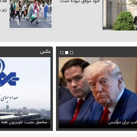
خود موفق نبوده است
فلاک
زیر 
عکس
فیلم/ توصیه رهبر شهید درباره اح
رامپ برای سوئیس
ظل‌السلطنه نوه ناصرالدین شاه در لباس دامادی
خامنه ای
سانسور عجیب تلویزیون همه 