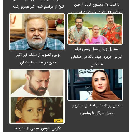
با ثبت ۶۷ میلیون تردد / جان
تلخ از مراسم ختم اکبر عبدی رفت
باختن ۲۴ زائر در تصادفات اربعینی
استایل زیبای مدل روس فیلم
اولین تصویر از سنگ قبر اکبر
ایرانی جزیره جیمز باند در اصفهان
عبدی در قطعه هنرمندان
+ عکس
عکس پربازدید از استایل سنتی و
اصیل سوگل طهماسبی
نگرانی هومن سیدی از مدرسه