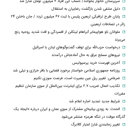
سرپرستان خانوار بخوانند/ حساب این افراد ۴ میلیون تومان شارژ شد
دلیل منتفی شدن بازگشت رضاییان به استقلال
پایان طرح ترافیکی اربعین پلیس با ثبت ۶۷ میلیون تردد / جان باختن ۲۴
زائر در تصادفات اربعینی
ملوانان ناو هواپیمابر آبراهام لینکلن از افسردگی و افت شدید روحیه رنج
می‌برند
درخواست حزب‌الله برای توقف گفت‌وگوهای لبنان با اسرائیل
نیروهای مسلح عراق به حال آماده‌باش درآمدند
آخرین فهرست خرید پرسپولیس
روزنامه جمهوری اسلامی خواستار برخورد قضایی با باقر خرازی و نیلی شد
ضرغامی: تغییر ریل عین بصیرت است، فرصت سوزی نکنیم
تکذیب اعمال ضریب ۲.۷ برای اینترنت بین‌الملل از سوی سازمان تنظیم
مقررات
شرایط جدید تمدید اجاره اعلام شد
الحدث: به زودی بیانیه‌ای مشترک از سوی عمان و ایران درباره «ایجاد یک
گذرگاه موقت در تنگه هرمز» منتشر می‌شود
تغییر زمانبندی‌ شارژ اعتبار کالابرگ