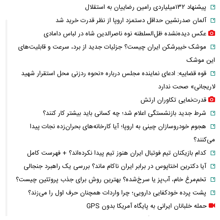
پیشنهاد ۱۳۲میلیاردی رامین رضاییان به استقلال
آلمان صدرنشین حداقل دستمزد اروپا از نظر قدرت خرید شد
عکس دیده‌نشده ظل‌السلطنه نوه ناصرالدین شاه در لباس دامادی
موشک خیبرشکن ایران چیست؟ جزئیات جدید از برد، سرعت و قابلیت‌های
این موشک
قوه قضاییه: ادعای نماینده مجلس درباره «نحوه ردزنی محل استقرار شهید
لاریجانی» صحت ندارد
قدرت‌نمایی تکاوران ارتش
شرط جدید بازنشستگی اعلام شد؛ چه کسانی باید بیشتر کار کنند؟
هجوم خودروسازان چینی به اروپا؛ آیا کارخانه‌های بحران‌زده نجات پیدا
می‌کنند؟
کدام بازیکنان تیم فوتبال ایران هنوز تیم پیدا نکرده‌اند؟ + فهرست کامل
آیا دکترین اختاپوس در برابر ایران ناکام ماند؟ بررسی یک راهبرد جنجالی
تخم‌مرغ خام، آب‌پز یا سرخ‌شده؟ بهترین روش برای جذب پروتئین چیست؟
پشت پرده خودکفایی دارویی؛ چرا واردات همچنان حرف اول را می‌زند؟
حمله خلبانان ایرانی به پایگاه آمریکا بدون GPS
شرایط تغییر نام خانوادگی و شناسنامه اعلام شد+ مراحل، مدارک لازم و قوانین