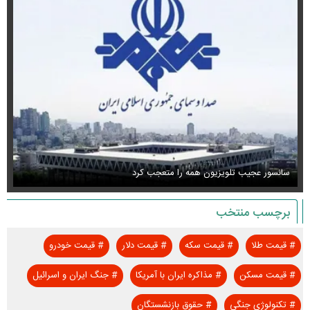
استایل جدید صابر ابر در فضای مجازی پربازدید شد
عک
برچسب منتخب
#
قیمت طلا
#
قیمت سکه
#
قیمت دلار
#
قیمت خودرو
#
قیمت مسکن
#
مذاکره ایران با آمریکا
#
جنگ ایران و اسرائیل
#
تکنولوژی جنگی
#
حقوق بازنشستگان