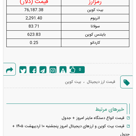
رمزارز
قیمت (دلار)
بیت کوین
76,187.38
اتریوم
2,291.40
سولانا
83.71
بایننس کوین
623.83
کاردانو
0.25
0
گزارش
،
قیمت ارز دیجیتال
بیت کوین
خطا
خبرهای مرتبط
قیمت انواع دستگاه ماینر امروز + جدول
قیمت بیت کوین و ارز‌های دیجیتال امروز پنجشنبه ۱۰ اردیبهشت ۱۴۰۵ +
جدول