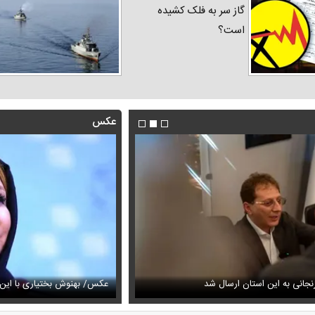
گاز سر به فلک کشیده
است؟
عکس
فیلم/روایت رامین پرچمی از کار ق
جانی به این استان ارسال شد
عیمه نظام‌دوست در سالگرد ماه‌چهره خلیلی
انجام داد
عکس/ بهنوش بختیاری با این ا