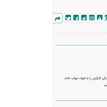
گزارش
خطا