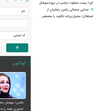
کرد/ پست متفاوت ترامپ در تروث‌سوشال
جدایی جنجالی رامین رضاییان از
استقلال/ بختیاری‌زاده تکلیف را مشخص
کرد
عکس‌های عروسی مرتضی پورعلی‌گنجی
لو رفت
پشت پرده قتل جنجالی حمیدرضا
رجب‌زاده؛ ماجرا چگونه سیاسی شد؟
قیمت پلی استیشن + جدول
گوناگون
قیمت ماهی امروز + جدول
چرا پول کالابرگ فروشگاه‌ها تسویه
نمی‌شود؟
کالابرگ دوباره تغییر می‌کند؟/ جزئیات
تازه درباره اعتبار یک میلیون تومانی
خبر جنجالی درباره ساره نتانیاهو؛ پای
عکس/ بهنوش بختیا
یک مرد ۶۰ ساله در میان است
استوری همه را به ف
خبر مهم از مذاکرات ایران و آمریکا؛