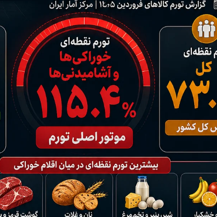
ردات خودرو ۳ میلیارد تومان! / رانت
آغاز فروش فوری تویوتا RAV۴ مدل ۲۰۲۵ +
واردات خودرو گران
رو چیست؟
جزئیات
اسقاط و محدودیت ج
هوش مصنوعی»
اپل افزایش قیمت داد؛ خرید iPhone ۱۸ Pro
انتشار نخستین تصاوی
ا نابود کرد؟
رویا شد؟
۵ + جزئیات