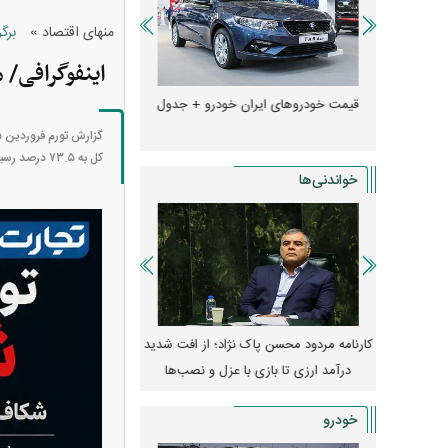
»
منهای اقتصاد
برگ
اینفوگرافی/ مرکز آم
ها + جدول
قیمت خودرو‌های ایران خودرو + جدول
قیمت خودرو‌های ایران 
کل به ۷۳.۵ درصد رسیده، تورم خوراکی‌ها و آشامیدنی‌ها با ثبت تورم نقطه‌ای بیش از ۱۱۵ درصد، فاصله قابل توجهی با سا
خواندنی‌ها
مله به
کارنامه مردود محسن پاک‌ نژاد؛ از افت شدید
ا طرفداری
درآمد ارزی تا بازی با عزل و نصب‌ها
۱۴۰۵
یکا
خودرو