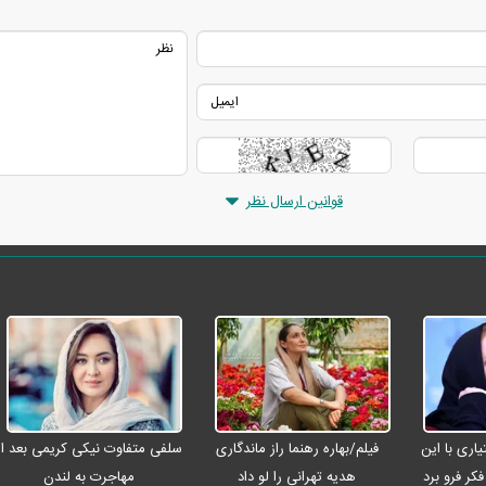
قوانین ارسال نظر
ری با این
فیلم/بهاره رهنما راز ماندگاری
سلفی متفاوت نیکی کریمی بعد از
کر فرو برد
هدیه تهرانی را لو داد
مهاجرت به لندن