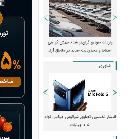
آغاز فروش فوری تویوتا RAV۴ مدل ۲۰۲۵ +
واردات خودرو گران‌تر شد/ جهش گواهی
امتیاز وا
اسقاط و محدودیت جدید در مناطق آزاد
جدید در بازار خود
فناوری
ایش قیمت داد؛ خرید iPhone ۱۸ Pro
انتشار نخستین تصاویر شیائومی میکس فولد
چگونه جنگ معاملات «
۵ + جزئیات
ترامپ در خلیج فارس ر