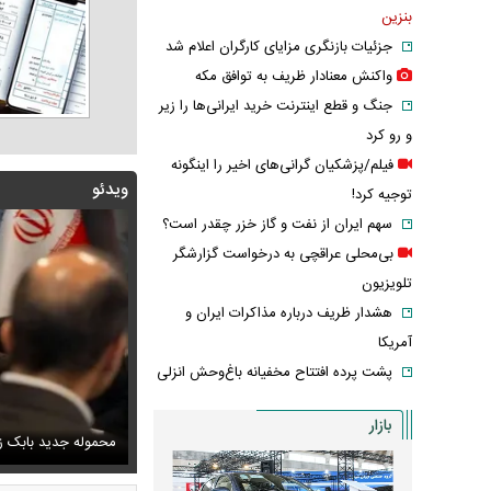
بنزین
جزئیات بازنگری مزایای کارگران اعلام شد
واکنش معنادار ظریف به توافق مکه
جنگ و قطع اینترنت خرید ایرانی‌ها را زیر
و رو کرد
فیلم/پزشکیان گرانی‌های اخیر را اینگونه
ویدئو
توجیه کرد!
سهم ایران از نفت و گاز خزر چقدر است؟
بی‌محلی عراقچی به درخواست گزارشگر
تلویزیون
هشدار ظریف درباره مذاکرات ایران و
آمریکا
پشت پرده افتتاح مخفیانه باغ‌وحش انزلی
بازار
پزشکیان: دشمنان می‌دانند چه کسانی را ترور می‌کنند
ف خبر مربوط به محسن رضایی از خروجی یک خبرگزاری
محموله جدید بابک زن
اشک و دلتنگی ن