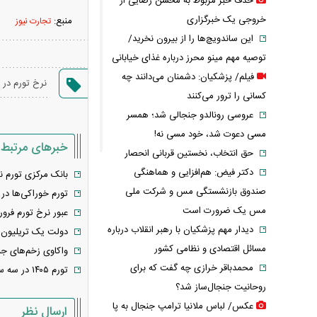
حذف خبر مربوط به محسن رضایی از
خروجی یک خبرگزاری
منبع:
تجارت نیوز
این ساندویچ‌ها را از بیرون نخرید/
توصیه مهم مینو محرز درباره غذای خیابانی
فیلم/ پزشکیان: دشمنان می‌دانند چه
نرخ تورم در ا
کسانی را ترور می‌کنند
عروسی رونالدو جنجالی شد؛ همسر
مسی دعوت شد، خود مسی نه!
خبرهای مرتبط
حق انتخاب، نخستین قربانی انحصار
دکتر فیض: هم‌افزایی و هماهنگی
بانک مرکزی تورم نقطه به نقطه 
صندوق بازنشستگی مس و شرکت ملی
تورم خوراکی‌ها در فروردین ۱۴۰۵ اعلام شد؛ روغن 
مس یک ضرورت است
عبور نرخ تورم فروردین ا
دیدار مهم پزشکیان با رهبر انقلاب درباره
دولت یک تریلیون و ۵۰۰ هزار میلیارد تومان به سازمان تامین اجتماعی بدهکار است/ دولت‌ها شوک به زندگی کارگران را با 
مسائل اقتصادی و نظامی کشور
واکاوی زخم‌های جنگ بر اقتصاد در افق ۲۰۲۶/ منابع 
محمدباقر خرازی چه گفت که برای
تورم ۱۴۰۵ در سه سناریو؛ شاخص قیمت‌ها در صورت توافق و تداوم جنگ چه مسیری را طی می‌کند؟
روحانیت جنجال‌ساز شد؟
عکس/ لباس ملانیا ترامپ جنجال به پا
ارسال نظر