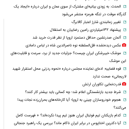
الحدث: به زودی بیانیه‌ای مشترک از سوی عمان و ایران درباره «ایجاد یک
گذرگاه موقت در تنگه هرمز» منتشر می‌شود
تغییر زمانبندی‌ شارژ اعتبار کالابرگ
پیشنهاد ۱۳۲میلیاردی رامین رضاییان به استقلال
آلمان صدرنشین حداقل دستمزد اروپا از نظر قدرت خرید شد
عکس دیده‌نشده ظل‌السلطنه نوه ناصرالدین شاه در لباس دامادی
موشک خیبرشکن ایران چیست؟ جزئیات جدید از برد، سرعت و قابلیت‌های
این موشک
قوه قضاییه: ادعای نماینده مجلس درباره «نحوه ردزنی محل استقرار شهید
لاریجانی» صحت ندارد
قدرت‌نمایی تکاوران ارتش
شرط جدید بازنشستگی اعلام شد؛ چه کسانی باید بیشتر کار کنند؟
هجوم خودروسازان چینی به اروپا؛ آیا کارخانه‌های بحران‌زده نجات پیدا
می‌کنند؟
کدام بازیکنان تیم فوتبال ایران هنوز تیم پیدا نکرده‌اند؟ + فهرست کامل
آیا دکترین اختاپوس در برابر ایران ناکام ماند؟ بررسی یک راهبرد جنجالی