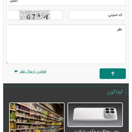
قوانین ارسال نظر
گوناگون
ردمی K۱۰۰ پرو مکس با باتری