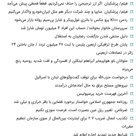
فیلم/ پزشکیان: اگر ارز ترجیحی را حذف نمی‌کردیم، قطعاً قحطی پیش می‌آمد
فیلم/ پزشکیان: سایپا و چند شرکت دیگر هم مثل ایران‌خودرو واگذار می‌کنیم
ردمی K۱۰۰ پرو مکس با باتری غول‌پیکر و شارژ بی‌سیم روانه بازار می‌شود
سرپرستان خانوار بخوانند/ حساب این افراد ۴ میلیون تومان شارژ شد
دلیل منتفی شدن بازگشت رضاییان به استقلال
پایان طرح ترافیکی اربعین پلیس با ثبت ۶۷ میلیون تردد / جان باختن ۲۴
زائر در تصادفات اربعینی
ملوانان ناو هواپیمابر آبراهام لینکلن از افسردگی و افت شدید روحیه رنج
می‌برند
درخواست حزب‌الله برای توقف گفت‌وگوهای لبنان با اسرائیل
نیروهای مسلح عراق به حال آماده‌باش درآمدند
آخرین فهرست خرید پرسپولیس
روزنامه جمهوری اسلامی خواستار برخورد قضایی با باقر خرازی و نیلی شد
ضرغامی: تغییر ریل عین بصیرت است، فرصت سوزی نکنیم
تکذیب اعمال ضریب ۲.۷ برای اینترنت بین‌الملل از سوی سازمان تنظیم
مقررات
شرایط جدید تمدید اجاره اعلام شد