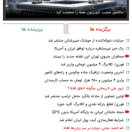
سانسور عجیب تلویزیون همه را متعجب کرد
اس
برگزیده ها
پربیننده ها
جزئیات شوکه‌کننده از موشک خیبرشکن منتشر شد
یک خبر غیرمنتظره درباره توافق ایران و آمریکا
مسافران متروی تهران این نقشه جدید را ببینند
فوری/ کالابرگ ۴ میلیون تومانی واریز شد
آخرین وضعیت ترافیک جاده چالوس و راه‌های کشور
واریز ۴ میلیون و ۲۵۰ هزار تومان به حساب کارمندان
ترور علی لاریجانی چگونه اتفاق افتاد؟
اولین تصاویر از حادثه بالگرد حامل ترامپ منتشر شد
فوری/ قطع یارانه نقدی و کالابرگ کلید خورد
حمله خلبانان ایرانی به پایگاه آمریکا بدون GPS
شرایط فعال‌سازی کیف پول ایران اعلام شد
نام احمد جنتی دوباره بر سر زبان‌ها افتاد