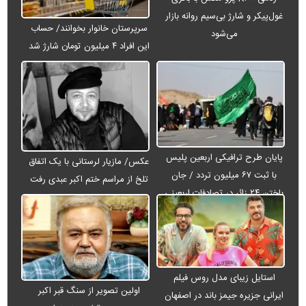
غول‌پیکر و شارژ بی‌سیم روانه بازار
سرپرستان خانوار بخوانند/ حساب
می‌شود
این افراد ۴ میلیون تومان شارژ شد
پایان طرح ترافیکی اربعین پلیس
عکس/ مازیار لرستانی با یک اتفاق
با ثبت ۶۷ میلیون تردد / جان
تلخ از مراسم ختم اکبر عبدی رفت
باختن ۲۴ زائر در تصادفات اربعینی
استایل زیبای مدل روس فیلم
اولین تصویر از سنگ قبر اکبر
ایرانی جزیره جیمز باند در اصفهان