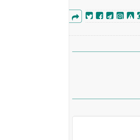
گزارش
خطا