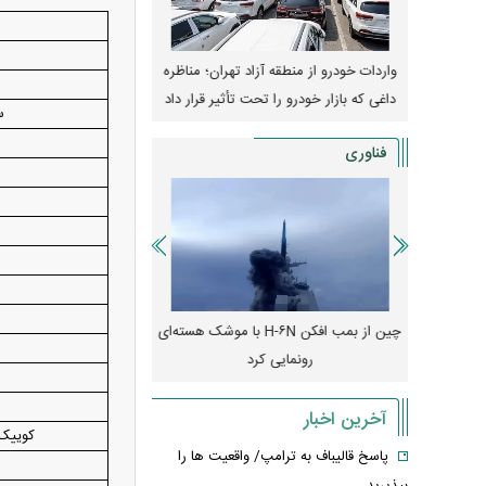
وپا؛ آیا
واردات خودرو از منطقه آزاد تهران؛ مناظره
قیمت خودرو وارد فاز ج
دا می‌کنند؟
داغی که بازار خودرو را تحت تأثیر قرار داد
واکنش بازار به تحولات
سه
فناوری
ا
س
رونمایی از پوکو M ۸ پاور با باتری ۸۰۰۰
چین از بمب افکن H-۶N با موشک هسته‌ای
پهپاد رهگیر یا موشک پدا
رونمایی کرد
کدامیک بیشتر
آخرین اخبار
کوییک GXR (رینگ فول
پاسخ قالیباف به ترامپ/ واقعیت ها را