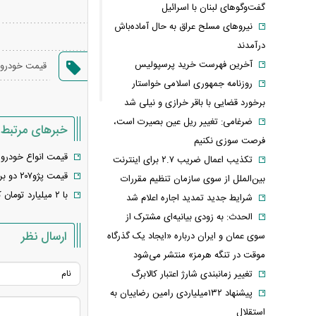
گفت‌وگوهای لبنان با اسرائیل
نیروهای مسلح عراق به حال آماده‌باش
درآمدند
آخرین فهرست خرید پرسپولیس
قیمت خودرو
روزنامه جمهوری اسلامی خواستار
برخورد قضایی با باقر خرازی و نیلی شد
ضرغامی: تغییر ریل عین بصیرت است،
خبرهای مرتبط
فرصت سوزی نکنیم
قیمت انواع خودرو‌
تکذیب اعمال ضریب ۲.۷ برای اینترنت
قیمت پژو۲۰۷ دو برابر شد/ تغییر قیمت خودرو در ماه‌های آینده چقدر خواهد بود؟
بین‌الملل از سوی سازمان تنظیم مقررات
با ۲ میلیارد تومان کدام خودرو بخریم؟ شاهین یا تارا
شرایط جدید تمدید اجاره اعلام شد
الحدث: به زودی بیانیه‌ای مشترک از
ارسال نظر
سوی عمان و ایران درباره «ایجاد یک گذرگاه
موقت در تنگه هرمز» منتشر می‌شود
تغییر زمانبندی‌ شارژ اعتبار کالابرگ
پیشنهاد ۱۳۲میلیاردی رامین رضاییان به
استقلال