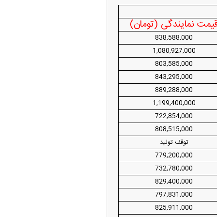
یمت نمایندگی (تومان)
ه آزاد تهران؛ مناظره
838,588,000
ا تحت تأثیر قرار داد
1,080,927,000
803,585,000
843,295,000
889,288,000
1,199,400,000
722,854,000
808,515,000
توقف تولید
چین از بمب افکن H-۶N با موشک هسته‌ای
779,200,000
ی کرد
732,780,000
829,400,000
797,831,000
825,911,000