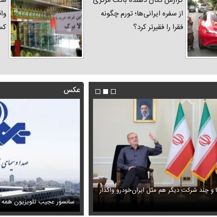
گزارش تکان‌ دهنده بانک مرکزی
شک
از سفره ایرانی‌ها؛ تورم چگونه
واق
فقرا را فقیرتر کرد؟
کس
عکس
ا و چند شرکت دیگر هم مثل ایران‌خودرو واگذار
ظل‌السلطنه نوه ناصرالدین شاه در لباس دامادی
حمله خلبانان ایرانی به پایگاه آمریکا ب
سانسور عجیب تلویزیون همه 