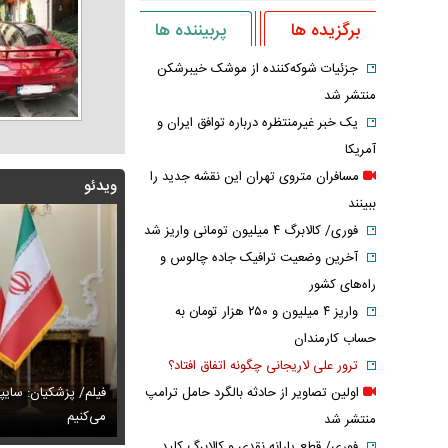
برگزیده ها
پربیننده ها
جزئیات شوکه‌کننده از موشک خیبرشکن
منتشر شد
یک خبر غیرمنتظره درباره توافق ایران و
آمریکا
مسافران متروی تهران این نقشه جدید را
ویدئو
ببینند
فوری/ کالابرگ ۴ میلیون تومانی واریز شد
آخرین وضعیت ترافیک جاده چالوس و
راه‌های کشور
واریز ۴ میلیون و ۲۵۰ هزار تومان به
حساب کارمندان
ترور علی لاریجانی چگونه اتفاق افتاد؟
پزشکیان: اگر ارز ترجیحی را حذف نمی‌کردیم، قطعاً قحطی
فیلم/ پزشکیان: سایپ
اولین تصاویر از حادثه بالگرد حامل ترامپ
ی‌آمد
تایل جدید صابر ابر در فضای مجازی پربازدید شد
می‌کنیم
عکس دیده‌نشده 
منتشر شد
فوری/ قطع یارانه نقدی و کالابرگ کلید