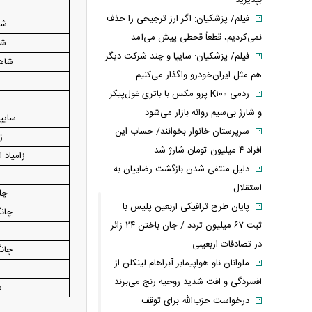
بپذیرید
فیلم/ پزشکیان: اگر ارز ترجیحی را حذف
شاهی
نمی‌کردیم، قطعاً قحطی پیش می‌آمد
شا
فیلم/ پزشکیان: سایپا و چند شرکت دیگر
شاهی
هم مثل ایران‌خودرو واگذار می‌کنیم
ردمی K۱۰۰ پرو مکس با باتری غول‌پیکر
و شارژ بی‌سیم روانه بازار می‌شود
سایپا 151 GX (پا
سرپرستان خانوار بخوانند/ حساب این
ز
افراد ۴ میلیون تومان شارژ شد
زامیاد اکستند X
دلیل منتفی شدن بازگشت رضاییان به
استقلال
چانگا
پایان طرح ترافیکی اربعین پلیس با
چانگان 35
ثبت ۶۷ میلیون تردد / جان باختن ۲۴ زائر
در تصادفات اربعینی
چانگان 55
ملوانان ناو هواپیمابر آبراهام لینکلن از
افسردگی و افت شدید روحیه رنج می‌برند
س
درخواست حزب‌الله برای توقف