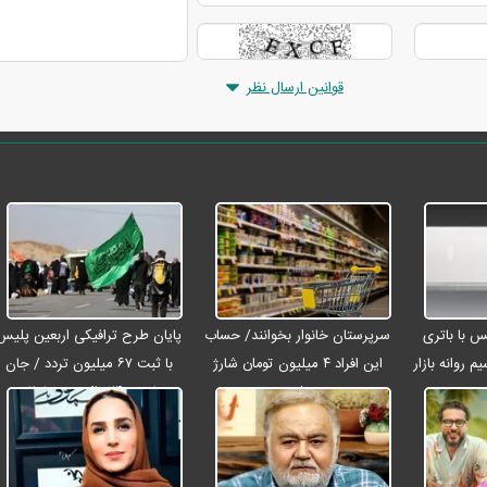
قوانین ارسال نظر
رو مکس با باتری
سرپرستان خانوار بخوانند/ حساب
پایان طرح ترافیکی اربعین پلیس
م روانه بازار
این افراد ۴ میلیون تومان شارژ
با ثبت ۶۷ میلیون تردد / جان
شد
باختن ۲۴ زائر در تصادفات
اربعینی