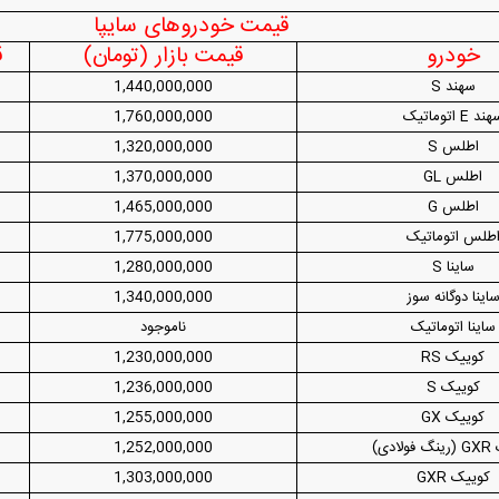
قیمت خودروهای سایپا
خودرو
قیمت بازار (تومان)
ق
دید شد/ اولین
هجوم خودروسازان چینی به اروپا؛ آیا
واردات خودرو از منطق
سهند S
1,440,000,000
 سیاسی + جدول
کارخانه‌های بحران‌زده نجات پیدا می‌کنند؟
داغی که بازار خودرو ر
ند E اتوماتیک
1,760,000,000
اطلس S
1,320,000,000
اطلس GL
1,370,000,000
اطلس G
1,465,000,000
طلس اتوماتیک
1,775,000,000
ساینا S
1,280,000,000
اینا دوگانه سوز
1,340,000,000
ساینا اتوماتیک
ناموجود
فند؛ قدرت تهدید
رونمایی از پوکو M ۸ پاور با باتری ۸۰۰۰
کوییک RS
1,230,000,000
 است؟
میلی‌آمپرساعتی
رونمای
کوییک S
1,236,000,000
کوییک GX
1,255,000,000
ادی)
1,252,000,000
کوییک GXR
1,303,000,000