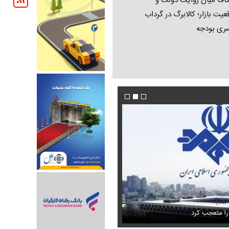
اف میان روایت دولت و
عیت بازار؛ کالابرگ در گرداب
ری بودجه
فیلم/ پزشکیان: اگر ارز ترجیحی را حذف نمی‌کردی
دون GPS
را متعجب کرد
پیش می‌آمد
استایل جدید صابر ابر در فضای مجازی پرباز