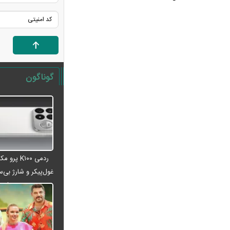
آلمان صدرنشین حداقل دستمزد اروپا از
نظر قدرت خرید شد
عکس دیده‌نشده ظل‌السلطنه نوه
ناصرالدین شاه در لباس دامادی
موشک خیبرشکن ایران چیست؟
گوناگون
جزئیات جدید از برد، سرعت و قابلیت‌های
این موشک
قوه قضاییه: ادعای نماینده مجلس درباره
«نحوه ردزنی محل استقرار شهید لاریجانی»
صحت ندارد
قدرت‌نمایی تکاوران ارتش
ردمی K۱۰۰ پ
شرط جدید بازنشستگی اعلام شد؛ چه
غول‌پیکر و شارژ بی‌سی
کسانی باید بیشتر کار کنند؟
می‌شود
هجوم خودروسازان چینی به اروپا؛ آیا
کارخانه‌های بحران‌زده نجات پیدا می‌کنند؟
کدام بازیکنان تیم فوتبال ایران هنوز تیم