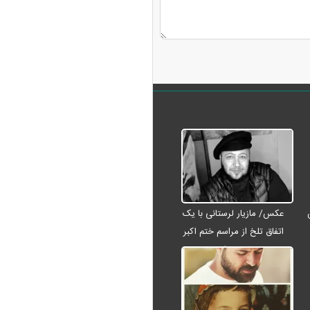
عکس/ مازیار لرستانی با یک
اتفاق تلخ از مراسم ختم اکبر
عبدی رفت