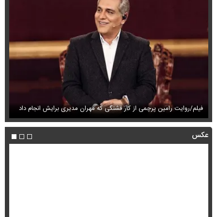
فیلم/کارگاه فندک سازی تهران در آتش سوخت!
فی
عکس