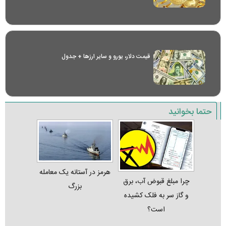
قیمت دلار، یورو و سایر ارز‌ها + جدول
حتما بخوانید
هرمز در آستانه یک معامله
چرا مبلغ قبوض آب، برق
بزرگ
و گاز سر به فلک کشیده
است؟