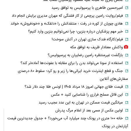
امیرحسین طاهری با پرسپولیس به توافق رسید
فیلم/روایت رامین پرچمی از کار قشنگی که مهران مدیری برایش انجام داد
هادی چوپان از کوره در رفت ؛ منتقدانش را «دلقک» و «خودفروش» خواند
خبر مهم پزشکیان درباره بنزین؛ چرا نمی‌توانیم بنزین وارد کنیم؟
فیلم/کارگاه فندک سازی تهران در آتش سوخت!
واکنش معنادار ظریف به توافق مکه
بازگشت غیرمنتظره رامین رضاییان به پرسپولیس؟
استفاده از سونا می‌تواند بدن را برای مقابله با عفونت‌ها آماده‌تر کند؟
جنگ و قطع اینترنت خرید ایرانی‌ها را زیر و رو کرد؛ سقوط ۸۰ درصدی
سفارش‌های آنلاین
قیمت طلای جهانی امروز ۱۸ مرداد ۱۴۰۵ | اونس طلا چند دلار شد؟
این قاتل مسلح فراری را شناسایی کنید + عکس
میانگین قیمت مسکن در تهران به این عدد عجیب رسید
اولین عکس از مسی بعد از اعلام مرگ پدرش
خانه ۱۰۰ متری در پونک چند میلیارد آب می‌خورد؟ + جدول جدیدترین قیمت
آپارتمان در پونک