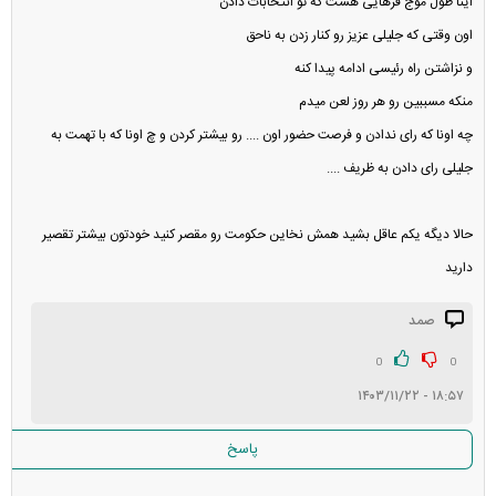
اینا طول موج قرهایی هست که تو انتخابات دادن
اون وقتی که جلیلی عزیز رو کنار زدن به ناحق
و نزاشتن راه رئیسی ادامه پیدا کنه
منکه مسببین رو هر روز لعن میدم
چه اونا که رای ندادن و فرصت حضور اون .... رو بیشتر کردن و چ اونا که با تهمت به
جلیلی رای دادن به ظریف ....
حالا دیگه یکم عاقل بشید همش نخاین حکومت رو مقصر کنید خودتون بیشتر تقصیر
دارید
صمد
0
0
۱۸:۵۷ - ۱۴۰۳/۱۱/۲۲
پاسخ