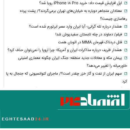
اپل افزایش قیمت داد؛ خرید iPhone ۱۸ Pro رویا شد؟
معتادان متجاهر دوباره به خیابان‌های تهران برمی‌گردند؟/ پشت پرده
رهاسازی چیست؟
هشدار درباره تله گرانی؛ آیا ایران وارد عصر ابرتورم شده است؟
فیلم/ دماوند در چله تابستان سفیدپوش شد!
قتل دردناک قهرمان MMA در اتوبان همت
هشدار ظریف درباره مذاکرات ایران و آمریکا؛ چرا اروپا را نمی‌توان حذف کرد؟
پیمان مکه و معادلات جدید منطقه؛ جنگ ایران چگونه معماری امنیتی
خاورمیانه را تغییر می‌دهد؟
سهم ایران از نفت و گاز خزر چقدر است؟/ ماجرای کنوانسیونی که جنجال به پا
کرد
گواهینامه موتور برای زنان از چه زمانی صادر می‌شود؟ + آخرین خبر و جزئیات
فیلم/بهاره رهنما راز ماندگاری هدیه تهرانی را لو داد
پشت پرده افتتاح مخفیانه باغ‌وحش انزلی؛ مجموعه‌ای که محیط‌زیست آن را
غیرقانونی می‌داند
سلفی متفاوت نیکی کریمی بعد از مهاجرت به لندن
فیلم/کارشناس صداوسیما عزمش را برای بازپس‌گیری بحرین جزم کرد!