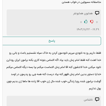
متاسفانه مسیولین در خواب هستن
همایون همایونفر
0
0
۱۹:۲۹ - ۱۴۰۳/۱۱/۲۲
پاسخ
فقط داریم رو به نابودی میریم نابودمون کردن به خاک سیاه نشستیم باعث و بانی رو
خدا لعنت کنه فقط امام زمان باید بیاد اگه التماس بتونه کاری بکنه برامون ایران رو‌دارن
نابود میکنن خدا لانتشون کنه اقا امام زمان التماست میکنم بیا بسه دیگه التماس میکنم
خدایا دستور بدین امام زمان ظهور کنه بیاد درست کنه همه چی رو پدرمون در اومد
گوشت برامون شده رویا زندگی خوب شده مال ژن خوب اقا زذده ها ماها ژن بدیم چون
پول نداریم
ناشناس