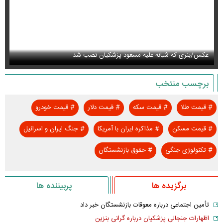
واکنش معنادار ظریف به توافق مکه
او
برچسب منتخب
#
قیمت طلا
#
قیمت سکه
#
قیمت دلار
#
قیمت خودرو
#
قیمت مسکن
#
مذاکره ایران با آمریکا
#
جنگ ایران و اسرائیل
#
تکنولوژی جنگی
#
حقوق بازنشستگان
برگزیده ها
پربیننده ها
تأمین اجتماعی درباره معوقات بازنشستگان خبر داد
اظهارات جنجالی پزشکیان درباره گرانی بنزین