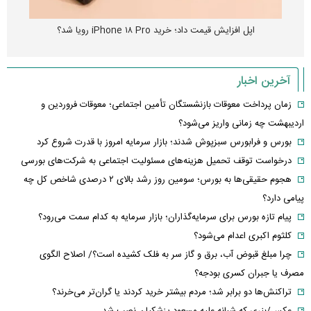
انتشار نخستین تصاویر شیائومی میکس فولد ۵ + جزئیات
آخرین اخبار
زمان پرداخت معوقات بازنشستگان تأمین اجتماعی؛ معوقات فروردین و
اردیبهشت چه زمانی واریز می‌شود؟
بورس و فرابورس سبزپوش شدند؛ بازار سرمایه امروز با قدرت شروع کرد
درخواست توقف تحمیل هزینه‌های مسئولیت اجتماعی به شرکت‌های بورسی
هجوم حقیقی‌ها به بورس؛ سومین روز رشد بالای ۲ درصدی شاخص کل چه
پیامی دارد؟
پیام تازه بورس برای سرمایه‌گذاران؛ بازار سرمایه به کدام سمت می‌رود؟
کلثوم اکبری اعدام می‌شود؟
چرا مبلغ قبوض آب، برق و گاز سر به فلک کشیده است؟/ اصلاح الگوی
مصرف یا جبران کسری بودجه؟
تراکنش‌ها دو برابر شد؛ مردم بیشتر خرید کردند یا گران‌تر می‌خرند؟
عکس/بنری که شبانه علیه مسعود پزشکیان نصب شد