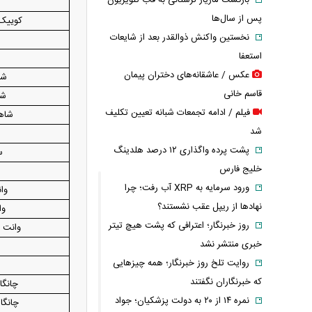
بازگشت مازیار لرستانی به قاب تلویزیون
پس از سال‌ها
کوییک GXR (رینگ فول
نخستین واکنش ذوالقدر بعد از شایعات
استعفا
عکس / عاشقانه‌های دختران پیمان
شاهی
قاسم خانی
شا
فیلم / ادامه تجمعات شبانه تعیین تکلیف
شاهی
شد
پشت پرده واگذاری ۱۲ درصد هلدینگ
سای
خلیج فارس
ورود سرمایه به XRP آب رفت؛ چرا
وان
نهادها از ریپل عقب نشستند؟
وا
روز خبرنگار؛ اعترافی که پشت هیچ تیتر
وانت ز
خبری منتشر نشد
روایت تلخ روز خبرنگار؛ همه چیزهایی
که خبرنگاران نگفتند
چانگان CS35 ف
نمره ۱۴ از ۲۰ به دولت پزشکیان؛ جواد
چانگان CS55 مد