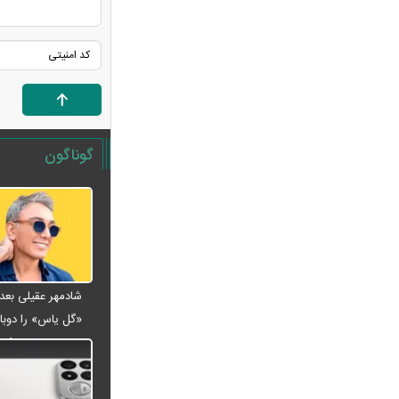
مربی ترک‌تبار ماندنی شد
پاییز پربارش از راه می‌رسد/ فرصت
طلایی دولت برای جبران کمبود آب
اسامی خریدهای جدید پرسپولیس لو
رفت
هوش مصنوعی خودزنی می‌کند
گوناگون
بازنشستگان کشوری بخوانند؛ آخرین
مهلت ثبت‌نام بیمه تکمیلی اعلام شد
پزشکیان خطاب به خبرنگاران چه گفت؟
/تأکید رئیس‌جمهور بر وحدت و انسجام
شوک تازه به اقتصاد آمریکا / بازار کار
آمریکا غافلگیر شد
لیونل مسی عزادار شد + عکس
«گل یاس» را دوبار
جوراب‌های شهباز شریف خبرساز شد
ویدئو
بحران گاز جدی شد؛ صنعت گاز برای
حل ناترازی سراغ دانش‌بنیان‌ها رفت