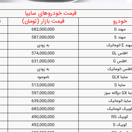
آغاز ثبت نام سایپا از امروز ۱۷ مرداد ۱۴۰۵؛
واردات خودرو گران‌تر شد/ جهش گواهی
قیمت خودروهای سایپا
میلیون تومان بخرید + لینک
اسقاط و محدودیت جدید در مناطق آزاد
جدید در بازار
خودرو
قیمت بازار (تومان)
ق
سهند G
682,000,000
سهند S
587,000,000
ند E اتوماتیک
به زودی
اطلس GL
574,000,000
اطلس G
631,000,000
طلس اتوماتیک
به زودی
ساینا GLX
ناموجود
رونمایی از پوکو M ۸ پاور با باتری ۸۰۰۰
چگونه جنگ معاملات «هوش مصنوعی»
هوش مصنوعی خ
ساینا S
513,000,000
عتی
ترامپ در خلیج فارس را نابود کرد؟
 دوگانه سوز
597,000,000
ساینا اتوماتیک
639,000,000
وییک اتوماتیک
683,000,000
کوییک RS
490,000,000
کوییک S
492,000,000