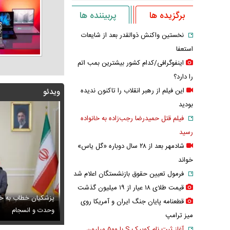
برگزیده ها
پربیننده ها
نخستین واکنش ذوالقدر بعد از شایعات
استعفا
اینفوگرافی/کدام کشور بیشترین بمب اتم
را دارد؟
این فیلم از رهبر انقلاب را تاکنون ندیده
ویدئو
بودید
فیلم قتل حمیدرضا رجب‌زاده به خانواده
رسید
شادمهر بعد از ۲۸ سال دوباره «گل یاس»
خواند
فرمول تعیین حقوق بازنشستگان اعلام شد
قیمت طلای ۱۸ عیار از ۱۹ میلیون گذشت
پزشکیان خطاب به خب
قطعنامه پایان جنگ ایران و آمریکا روی
راب‌های شهباز شریف خبرساز شد
 ادامه تجمعات شبانه تعیین تکلیف شد
وحدت و انسجام
عکس / عاشقانه‌
میز ترامپ
آغاز ثبت نام کوییک S با ۵۰۰ میلیون