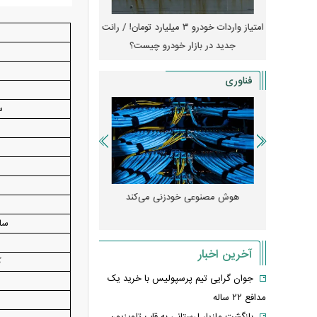
جهش گواهی
امتیاز واردات خودرو ۳ میلیارد تومان! / رانت
ناطق آزاد
جدید در بازار خودرو چیست؟
کوییک S با ۵۰۰ 
ثبت نام
فناوری
سه
ا
 مصنوعی»
هوش مصنوعی خودزنی می‌کند
ود کرد؟
میلی‌آمپرسا
ساینا GX
آخرین اخبار
ک
جوان گرایی تیم پرسپولیس با خرید یک
مدافع ۲۲ ساله