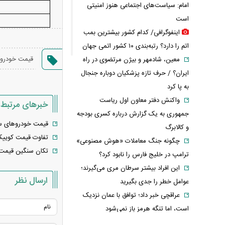
امام: سیاست‌های اجتماعی هنوز امنیتی
است
اینفوگرافی/ کدام کشور بیشترین بمب
اتم را دارد؟ رتبه‌بندی ۱۰ کشور اتمی جهان
قیمت خودرو
معین، شادمهر و بیژن مرتضوی در راه
ایران؟ / حرف تازه پزشکیان دوباره جنجال
به پا کرد
واکنش دفتر معاون اول ریاست
خبرهای مرتبط
جمهوری به یک گزارش درباره کسری بودجه
قیمت خودرو‌های سایپا امروز ش
و کالابرگ
تفاوت قیمت کوییک
چگونه جنگ معاملات «هوش مصنوعی»
تکان سنگین قیمت‌ه
ترامپ در خلیج فارس را نابود کرد؟
این افراد بیشتر سرطان مری می‌گیرند؛
ارسال نظر
عوامل خطر را جدی بگیرید
عراقچی خبر داد؛ توافق با عمان نزدیک
است، اما تنگه هرمز باز نمی‌شود
تمدید قرارداد اوزجان بیزاتی با استقلال؛