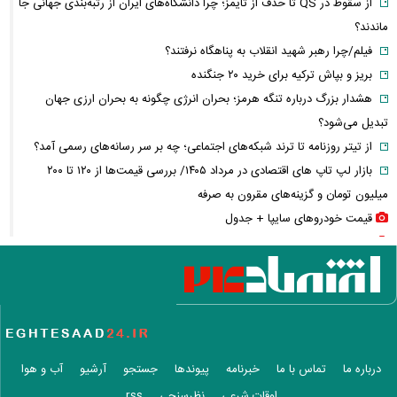
از سقوط در QS تا حذف از تایمز؛ چرا دانشگاه‌های ایران از رتبه‌بندی جهانی جا
ماندند؟
فیلم/چرا رهبر شهید انقلاب به پناهگاه نرفتند؟
بریز و بپاش ترکیه برای خرید ۲۰ جنگنده
هشدار بزرگ درباره تنگه هرمز؛ بحران انرژی چگونه به بحران ارزی جهان
تبدیل می‌شود؟
از تیتر روزنامه تا ترند شبکه‌های اجتماعی؛ چه بر سر رسانه‌های رسمی آمد؟
بازار لپ‌ تاپ‌ های اقتصادی در مرداد ۱۴۰۵/ بررسی قیمت‌ها از ۱۲۰ تا ۲۰۰
میلیون تومان و گزینه‌های مقرون‌ به‌ صرفه
قیمت خودرو‌های سایپا + جدول
قیمت خودرو‌های ایران خودرو + جدول
قیمت سکه پارسیان + جدول
قیمت سکه و طلا + جدول
قیمت بیت کوین و رمزارز‌ها + جدول
قیمت دلار، یورو و سایر ارز‌ها + جدول
سایه جنگ بر مذاکرات توافق هرمز؛ پیام تازه «برادر محسن» چه معنایی دارد؟
درباره ما
تماس با ما
خبرنامه
پیوندها
جستجو
آرشیو
آب و هوا
فیلم / لحظه ورود عاصم منیر و شهباز شریف به کعبه
اوقات شرعی
نظرسنجی
rss