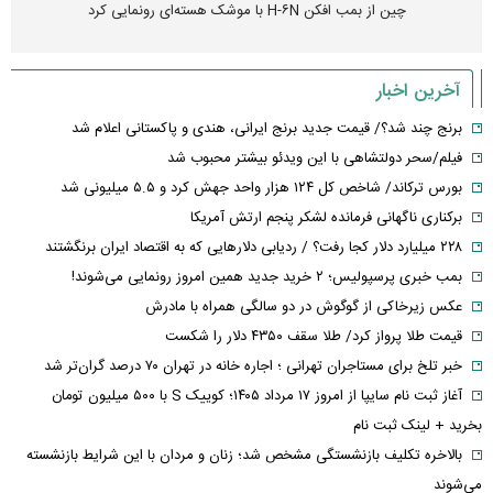
چین از بمب افکن H-۶N با موشک هسته‌ای رونمایی کرد
آخرین اخبار
برنج چند شد؟/ قیمت جدید برنج ایرانی، هندی و پاکستانی اعلام شد
فیلم/سحر دولتشاهی با این ویدئو بیشتر محبوب شد
بورس ترکاند/ شاخص کل ۱۲۴ هزار واحد جهش کرد و ۵.۵ میلیونی شد
برکناری ناگهانی فرمانده لشکر پنجم ارتش آمریکا
۲۲۸ میلیارد دلار کجا رفت؟ / ردیابی دلارهایی که به اقتصاد ایران برنگشتند
بمب خبری پرسپولیس؛ ۲ خرید جدید همین امروز رونمایی می‌شوند!
عکس زیرخاکی از گوگوش در دو سالگی همراه با مادرش
قیمت طلا پرواز کرد/ طلا سقف ۴۳۵۰ دلار را شکست
خبر تلخ برای مستاجران تهرانی ؛ اجاره خانه در تهران ۷۰ درصد گران‌تر شد
آغاز ثبت نام سایپا از امروز ۱۷ مرداد ۱۴۰۵؛ کوییک S با ۵۰۰ میلیون تومان
بخرید + لینک ثبت نام
بالاخره تکلیف بازنشستگی مشخص شد؛ زنان و مردان با این شرایط بازنشسته
می‌شوند