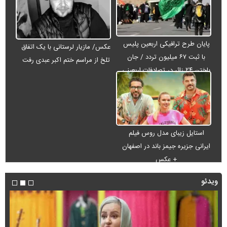
پایان طرح ترافیکی اربعین پلیس
عکس/ مازیار لرستانی با یک اتفاق
با ثبت ۶۷ میلیون تردد / جان
تلخ از مراسم ختم اکبر عبدی رفت
باختن ۲۴ زائر در تصادفات اربعینی
استایل زیبای مدل روس فیلم
ایرانی جزیره جیمز باند در اصفهان
+ عکس
ویدئو