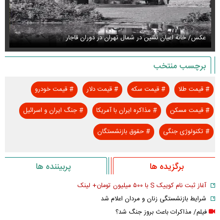
عکس/ خانه اعیان نشین در شمال تهران در دوران قاجار
عک
برچسب منتخب
#
قیمت طلا
#
قیمت سکه
#
قیمت دلار
#
قیمت خودرو
#
قیمت مسکن
#
مذاکره ایران با آمریکا
#
جنگ ایران و اسرائیل
#
تکنولوژی جنگی
#
حقوق بازنشستگان
برگزیده ها
پربیننده ها
آغاز ثبت نام کوییک S با ۵۰۰ میلیون تومان+ لینک
شرایط بازنشستگی زنان و مردان اعلام شد
فیلم/ مذاکرات باعث بروز جنگ شد؟