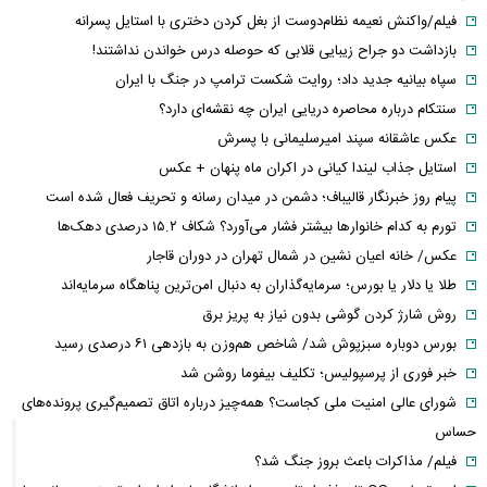
فیلم/واکنش نعیمه نظام‌دوست از بغل کردن دختری با استایل پسرانه
بازداشت دو جراح زیبایی قلابی که حوصله درس خواندن نداشتند!
سپاه بیانیه جدید داد؛ روایت شکست ترامپ در جنگ با ایران
سنتکام درباره محاصره دریایی ایران چه نقشه‌ای دارد؟
عکس عاشقانه سپند امیرسلیمانی با پسرش
استایل جذاب لیندا کیانی در اکران ماه پنهان + عکس
پیام روز خبرنگار قالیباف؛ دشمن در میدان رسانه و تحریف فعال شده است
تورم به کدام خانوارها بیشتر فشار می‌آورد؟ شکاف ۱۵.۲ درصدی دهک‌ها
عکس/ خانه اعیان نشین در شمال تهران در دوران قاجار
طلا یا دلار یا بورس؛ سرمایه‌گذاران به دنبال امن‌ترین پناهگاه سرمایه‌اند
روش شارژ کردن گوشی بدون نیاز به پریز برق
بورس دوباره سبزپوش شد/ شاخص هم‌وزن به بازدهی ۶۱ درصدی رسید
خبر فوری از پرسپولیس؛ تکلیف بیفوما روشن شد
شورای عالی امنیت ملی کجاست؟ همه‌چیز درباره اتاق تصمیم‌گیری پرونده‌های
حساس
فیلم/ مذاکرات باعث بروز جنگ شد؟