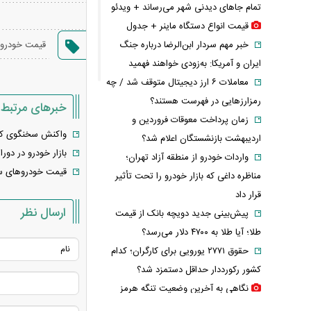
تمام جاهای دیدنی شهر می‌رساند + ویدئو
قیمت انواع دستگاه ماینر + جدول
خبر مهم سردار ابن‌الرضا درباره جنگ
قیمت خودرو
ایران و آمریکا: به‌زودی خواهند فهمید
معاملات ۶ ارز دیجیتال متوقف شد / چه
رمزارزهایی در فهرست هستند؟
خبرهای مرتبط
زمان پرداخت معوقات فروردین و
واکنش سخنگوی کمی
اردیبهشت بازنشستگان اعلام شد؟
بازار خودرو در دو
واردات خودرو از منطقه آزاد تهران؛
قیمت خودرو‌های سایپا امروز شنب
مناظره داغی که بازار خودرو را تحت تأثیر
قرار داد
ارسال نظر
پیش‌بینی جدید دویچه‌ بانک از قیمت
طلا؛ آیا طلا به ۴۷۰۰ دلار می‌رسد؟
حقوق ۲۷۷۱ یورویی برای کارگران؛ کدام
کشور رکورددار حداقل دستمزد شد؟
نگاهی به آخرین وضعیت تنگه هرمز
آغاز حذف یارانه نقدی و کالابرگ از مرداد