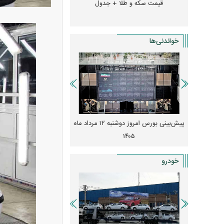
و + جدول
قیمت سکه و طلا + جدول
قیمت دلار، یورو و سایر 
خواندنی‌ها
 از افت شدید
پیش‌بینی بورس امروز دوشنبه ۱۲ مرداد ماه
زنگ خطر انباشت نیاز در 
و نصب‌ها
۱۴۰۵
قیمت‌ها فشرده
خودرو