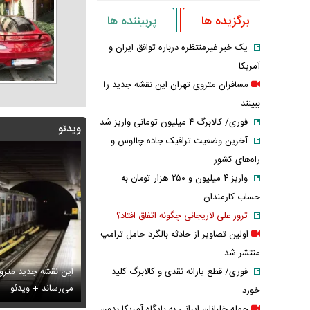
برگزیده ها
پربیننده ها
یک خبر غیرمنتظره درباره توافق ایران و
آمریکا
مسافران متروی تهران این نقشه جدید را
ببینند
فوری/ کالابرگ ۴ میلیون تومانی واریز شد
ویدئو
آخرین وضعیت ترافیک جاده چالوس و
راه‌های کشور
واریز ۴ میلیون و ۲۵۰ هزار تومان به
حساب کارمندان
ترور علی لاریجانی چگونه اتفاق افتاد؟
اولین تصاویر از حادثه بالگرد حامل ترامپ
منتشر شد
این نقشه جدید متروی
فوری/ قطع یارانه نقدی و کالابرگ کلید
بانان ایرانی به پایگاه آمریکا بدون GPS
س تاریخی ثریا اسفندیاری در کاخ گلستان ۷۵ سال پیش
می‌رساند + ویدئو
سانسور عجیب تل
خورد
حمله خلبانان ایرانی به پایگاه آمریکا بدون