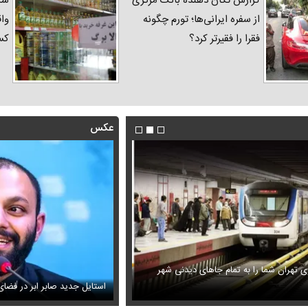
گزارش تکان‌ دهنده بانک مرکزی
شک
از سفره ایرانی‌ها؛ تورم چگونه
واق
فقرا را فقیرتر کرد؟
کس
عکس
 تهران شما را به تمام جاهای دیدنی شهر
ویزیون همه را متعجب کرد
ببینید | سید محمد خاتمی چگونه عم
استایل جدید صابر ابر در فضا