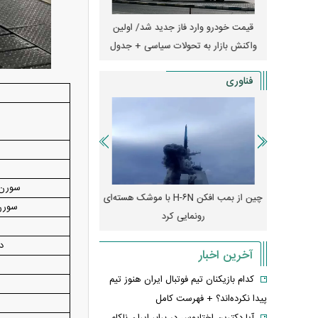
ران؛ مناظره
قیمت خودرو وارد فاز جدید شد/ اولین
آغاز فروش نقدی با تحویل
یر قرار داد
واکنش بازار به تحولات سیاسی + جدول
+ جزئیات
فناوری
سورن 
رونمایی از پوکو M ۸ پاور با باتری ۸۰۰۰
چین از بمب افکن H-۶N با موشک هسته‌ای
پهپاد رهگیر یا موشک پدا
سورن 
رونمایی کرد
کدامیک بیشتر
دنا
آخرین اخبار
کدام بازیکنان تیم فوتبال ایران هنوز تیم
پیدا نکرده‌اند؟ + فهرست کامل