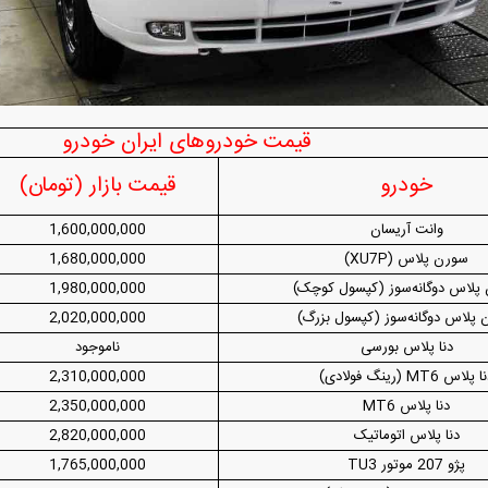
 فوری بهمن دیزل
واردات خودرو از منطقه آزاد تهران؛ مناظره
قیمت خودرو وارد ف
داغی که بازار خودرو را تحت تأثیر قرار داد
واکنش بازار به تح
قیمت خودروهای ایران خودرو
خودرو
قیمت بازار (تومان)
وانت آریسان
1,600,000,000
سورن پلاس (XU7P)
1,680,000,000
پلاس دوگانه‌سوز (کپسول کوچک)
1,980,000,000
فند؛ قدرت تهدید
رونمایی از پوکو M ۸ پاور با باتری ۸۰۰۰
پلاس دوگانه‌سوز (کپسول بزرگ)
2,020,000,000
 است؟
میلی‌آمپرساعتی
رونمای
دنا پلاس بورسی
ناموجود
 پلاس MT6 (رینگ فولادی)
2,310,000,000
دنا پلاس MT6
2,350,000,000
دنا پلاس اتوماتیک
2,820,000,000
پژو 207 موتور TU3
1,765,000,000