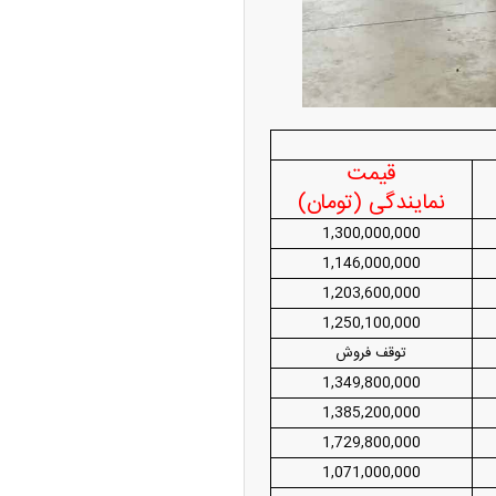
از جدید شد/ اولین
ولات سیاسی + جدول
قیمت
نمایندگی (تومان)
1,300,000,000
1,146,000,000
1,203,600,000
چین از بمب افکن H-۶N با موشک هسته‌ای
1,250,100,000
ی کرد
توقف فروش
1,349,800,000
1,385,200,000
1,729,800,000
1,071,000,000