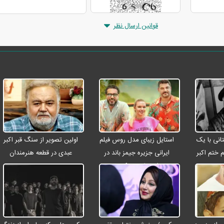
قوانین ارسال نظر
انی با یک
استایل زیبای مدل روس فیلم
اولین تصویر از سنگ قبر اکبر
م ختم اکبر
ایرانی جزیره جیمز باند در
عبدی در قطعه هنرمندان
ت
اصفهان + عکس