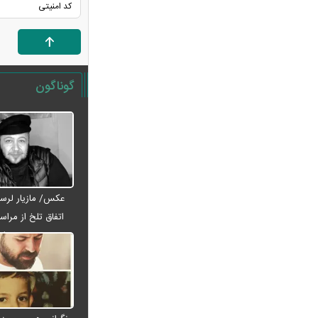
۱۴۰۵؛ چه کسانی دیگر یارانه نمی‌گیرند؟
ترامپ مدعی شد: ایران با من تماس
گرفت و برای حمله آماده‌ایم
سانسور عجیب تلویزیون همه را متعجب
گوناگون
کرد
شرایط فعال‌سازی کیف پول ایران اعلام
شد
کالابرگ ۴ میلیون تومانی واریز شد؛
راهنمای استعلام و پیگیری برای افراد بدون
یارانه + اینفوگرافی
عکس/ مازیار لرست
ترافیک سنگین در جاده چالوس؛ آخرین
اتفاق تلخ از مراس
وضعیت راه‌های کشور امروز اعلام شد
عبدی رف
استایل جدید صابر ابر در فضای مجازی
پربازدید شد
هواشناسی جدول زمانی بارش‌ها را
منتشر کرد/ اوج بارندگی در انتظار کدام