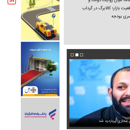
اف میان روایت دولت و
عیت بازار؛ کالابرگ در گرداب
ری بودجه
امه می‌بندد؟
ی مجازی پربازدید شد
حمله خلبانان ایرانی به پایگاه آمریکا بدون GPS
عکس تاریخی ثریا اسفندیاری در کاخ گلستان ۷۵ سال پی