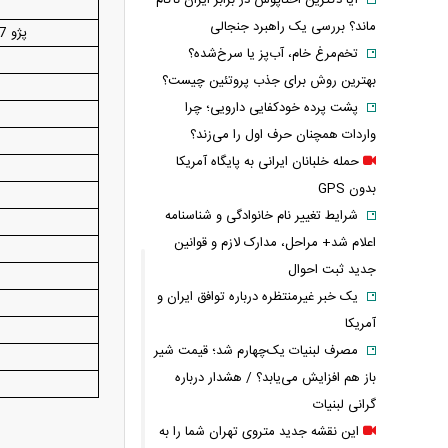
آیا دکترین اختاپوس در برابر ایران ناکام
پ
ماند؟ بررسی یک راهبرد جنجالی
پژو 207 دنده‌ای پانوراما (رینگ فولادی)
تخم‌مرغ خام، آب‌پز یا سرخ‌شده؟
بهترین روش برای جذب پروتئین چیست؟
پشت پرده خودکفایی دارویی؛ چرا
واردات همچنان حرف اول را می‌زند؟
حمله خلبانان ایرانی به پایگاه آمریکا
بدون GPS
شرایط تغییر نام خانوادگی و شناسنامه
اعلام شد+ مراحل، مدارک لازم و قوانین
جدید ثبت احوال
یک خبر غیرمنتظره درباره توافق ایران و
آمریکا
مصرف لبنیات یک‌چهارم شد؛ قیمت شیر
باز هم افزایش می‌یابد؟ / هشدار درباره
گرانی لبنیات
این نقشه جدید متروی تهران شما را به