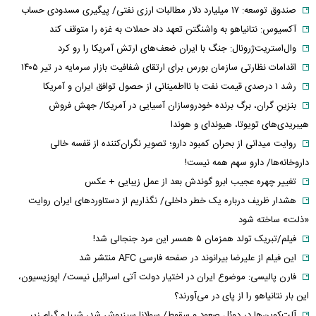
صندوق توسعه: ۱۷ میلیارد دلار مطالبات ارزی نفتی/ پیگیری مسدودی حساب
آکسیوس: نتانیاهو به واشنگتن تعهد داد حملات به غزه را متوقف کند
وال‌استریت‌ژرونال: جنگ با ایران ضعف‌های ارتش آمریکا را رو کرد
اقدامات نظارتی سازمان بورس برای ارتقای شفافیت بازار سرمایه در تیر ۱۴۰۵
رشد ۱ درصدی قیمت نفت با نااطمینانی از حصول توافق ایران و آمریکا
بنزینِ گران، برگ برنده خودروسازان آسیایی در آمریکا/ جهش فروش
هیبریدی‌های تویوتا، هیوندای و هوندا
روایت میدانی از بحران کمبود دارو؛ تصویر نگران‌کننده از قفسه خالی
داروخانه‌ها/ دارو سهم همه نیست!
تغییر چهره عجیب ابرو گوندش بعد از عمل زیبایی + عکس
هشدار ظریف درباره یک خطر داخلی/ نگذاریم از دستاوردهای ایران روایت
«ذلت» ساخته شود
فیلم/تبریک تولد همزمان ۵ همسر این مرد جنجالی شد!
این فیلم از علیرضا بیرانوند در صفحه فارسی AFC منتشر شد
فارن پالیسی: موضوع ایران در اختیار دولت آتی اسرائیل نیست/ اپوزیسیون،
این بار نتانیاهو را از پای در می‌آورند؟
آلت‌کوین‌ها در دوئل صعود و سقوط/ سولانا سبزپوش شد، شیبا و گرام زیر