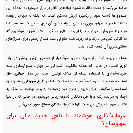
بورسی موسوم به ریتس وجود دارند که سهام پروژه‌های ساختمانی بزرگ را
عرضه می‌کنند و تحت نظارت شدید نهاد‌های ناظر بر بازار سرمایه‌اند. هدف این
صندوق‌ها کسب سود از زنجیره ارزش مسکن است، نه اینکه به سهام‌دار وعده
بدهند با خرید سهام، روزی در یکی از واحد‌های آن برج ساکن خواهد شد. اما
در طرح شهرداری تهران، ما با آپارتمان‌های مسکونی عادی شهری مواجهیم که
نه کارکرد تفریحی دارند و نه زیرساخت حقوقی سند مشاع رسمی برای متراژ‌های
سانتی‌متری آن تعبیه شده است.
هدف شهروند ایرانی از خرید متری، صرفاً فرار از نابودی ارزش پولش در برابر
تورم است، در حالی که هدف مالکیت اشتراکی در جهان، متنوع‌سازی سبد
سرمایه‌گذاری یا استفاده بهینه از املاک لوکس است. در مدل جهانی، حق
استفاده به نسبت سهم کاملاً تعریف شده است، اما در طرح شهرداری، هیچ حق
استفاده یا سکونتی برای خریدار متراژ خرد وجود ندارد و در نهایت نیز ملک به
اجبار به مزایده رفته و با خرده‌مالکان تسویه ریالی می‌شود، در حالی که در دنیا
انتقال سهم یا فروش کل ملک تنها با توافق مالکان مشاع صورت می‌گیرد.
سرمایه‌گذاری هوشمند یا تله‌ی جدید مالی برای
شهروندان؟