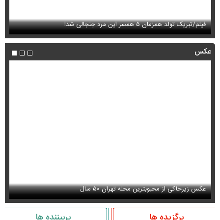
فیلم/تبریک تولد همزمان ۵ همسر این مرد جنجالی شد!
ای
عکس
عکس زیرخاکی از محبوبترین محله تهران ۵۰ سال
عک
برگزیده ها
پربیننده ها