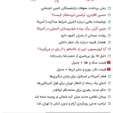
زمان پرداخت معوقات بازنشستگان تامین اجتماعی
حسین آقایاری، تراستی ابربدهکار کیست؟
توضیحات بقایی درباره آخرین شرایط مذاکره با آمریکا
بنزینِ گران، برگ برنده خودروسازان آسیایی در آمریکا
روایت میدانی از بحران کمبود دارو؛
هشدار ظریف درباره یک خطر داخلی
آیا اپوزیسیون، این بار نتانیاهو را از پای در می‌آورند؟
دلیل ۱۵ روز بی‌خبری از حمیدرضا رجب‌زاده
قیمت سکه و طلا + جدول
قیمت دلار، یورو و سایر ارز‌ها + جدول
فشار آمریکا بر اسرائیل برای پایان درگیری‌ها
ادعای یک رسانه از انتظار تهران برای قول آمریکایی‌ها
حکم جدید رهبری برای محمدباقر ذوالقدر
پیمان نظامی جدید میان کره شمالی و روسیه بسته شد
ترامپ مدعی رویکردی آرام و بدون تنش با تهران شد