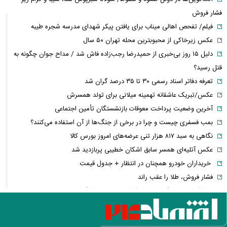
فشار فروش
فیلم/ تفحص اهالی میناب برای یافتن پیکر شهدای مدرسه شجره طیبه
عکس زیرخاکی از محبوبترین محله تهران ۵۰ سال
دلیل ۱۵ روز بی‌خبری از حمیدرضا رجب‌زاده فاش شد / مداح جوان چگونه به
قتل رسید؟
تعرفه دفاتر اسناد رسمی ۳۰ تا ۳۵ درصد گران شد
عکس/تبریک عاشقانه تهمینه میلانی برای تولد همسرش
آخرین وضعیت پرداخت معوقات بازنشستگان تأمین اجتماعی
بمب فسفری چیست و چرا در برخی از جنگ‌ها از آن استفاده می‌کنند؟
نگاهی به سبد ۸۱۷ هزار تنی عرضه‌های امروز بورس کالا
عکس آتلیه‌ای همسر سابق اشکان خطیبی پربازدید شد
خریداران خودرو همچنان در انتظار + جدول قیمت
فشار فروش، طلا را عقب راند
۶ ویژگی سامسونگ که هیچ گوشی اندرویدی دیگری ندارد
تنها عامل شاد بودن در زندگی کشف شد
ترلان پروانه و شروین حاجی‌پور از هم جدا شدند! + فیلم