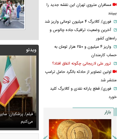
مسافران متروی تهران این نقشه جدید را
ببینند
فوری/ کالابرگ ۴ میلیون تومانی واریز شد
آخرین وضعیت ترافیک جاده چالوس و
راه‌های کشور
واریز ۴ میلیون و ۲۵۰ هزار تومان به
ویدئو
حساب کارمندان
ترور علی لاریجانی چگونه اتفاق افتاد؟
اولین تصاویر از حادثه بالگرد حامل ترامپ
منتشر شد
فوری/ قطع یارانه نقدی و کالابرگ کلید
خورد
بازار
پزشکیان: اگر ارز ترجیحی را حذف نمی‌کردیم، قطعاً قحطی
فیلم/ پزشکیان: سایپ
ی‌آمد
تایل جدید صابر ابر در فضای مجازی پربازدید شد
می‌کنیم
عکس دیده‌نشده 