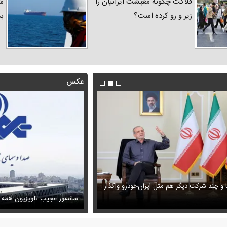
فلاکت چگونه معیشت ایرانیان را
شد
زیر و رو کرده است؟
ب
عکس
ا و چند شرکت دیگر هم مثل ایران‌خودرو واگذار
ظل‌السلطنه نوه ناصرالدین شاه در لباس دامادی
حمله خلبانان ایرانی به پایگاه آمریکا ب
سانسور عجیب تلویزیون همه 