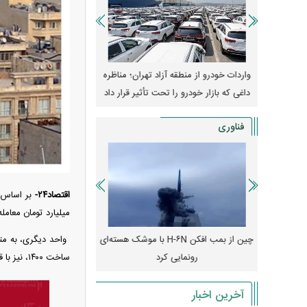
وپا؛ آیا
واردات خودرو از منطقه آزاد تهران؛ مناظره
قیمت خودرو وارد فاز ج
دا می‌کنند؟
داغی که بازار خودرو را تحت تأثیر قرار داد
واکنش بازار به تحولات
فناوری
اقتصاد۲۴-
میلیارد تومان معامله می‌شود. همچنین، واحدی ۱۷۵ متری سه
رونمایی از پوکو M ۸ پاور با باتری ۸۰۰۰
چین از بمب افکن H-۶N با موشک هسته‌ای
پهپاد رهگیر یا موشک پدا
رونمایی کرد
کدامیک بیشتر
ساخت ۱۴۰۰، نیز با قیمت ۸۰ میلیارد تومان در دسترس خریداران قرار دارد.
آخرین اخبار