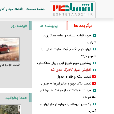
صفحه نخست
اقتصاد خرد و کلان
برگزیده ها
پربیننده ها
قیمت روز
حزب قوات اللبنانیه و سایه همکاری با
تل‌آویو
ایران در جنگ، چگونه امنیت غذایی را
تامین کرد؟
بیشترین تورم تاریخ ایران برای دهک دوم
قیمت خودرو‌های
افزایش اعتبار کالابرگ جدی شد
قیمت سکه و طلا + جدول
قیمت دلار، یورو و سایر ارز‌ها + جدول
جزئیات شوکه‌کننده از موشک خیبرشکن
حتما بخوانید
منتشر شد
یک خبر غیرمنتظره درباره توافق ایران و
آمریکا