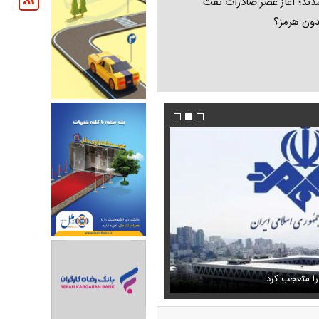
ند؛ آغاز عصر صادرات نفت
دون هرمز؟
فیلم/ پزشکیان: اگر ارز ترجیحی را حذف نمی‌کردی
دون GPS
را متعجب کرد
پیش می‌آمد
استایل جدید صابر ابر در فضای مجازی پرباز