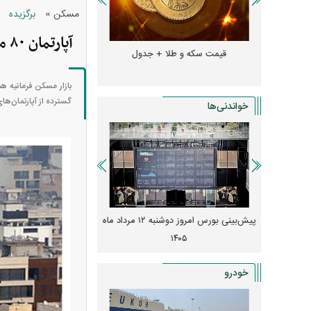
»
مسکن
برگزیده
آپارتمان ۸۰ متری در فرمانیه تهران چقدر آب می‌خورد؟ + جدول
و + جدول
قیمت سکه و طلا + جدول
قیمت دلار، یورو و سایر 
بازار مسکن فرمانیه ه
گسترده از آپارتمان‌ها
خواندنی‌ها
 از افت شدید
پیش‌بینی بورس امروز دوشنبه ۱۲ مرداد ماه
زنگ خطر انباشت نیاز در 
و نصب‌ها
۱۴۰۵
قیمت‌ها فشرده
خودرو