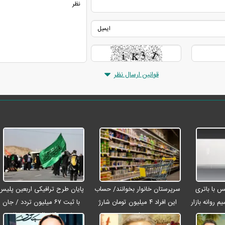
قوانین ارسال نظر
رو مکس با باتری
سرپرستان خانوار بخوانند/ حساب
پایان طرح ترافیکی اربعین پلیس
م روانه بازار
این افراد ۴ میلیون تومان شارژ
با ثبت ۶۷ میلیون تردد / جان
شد
باختن ۲۴ زائر در تصادفات