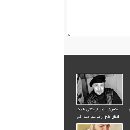
عکس/ مازیار لرستانی با یک
اتفاق تلخ از مراسم ختم اکبر
عبدی رفت