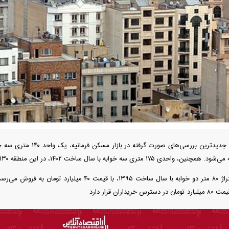
دید شد/ اولین
هجوم خودروسازان چینی به اروپا؛ آیا
واردات خودرو از منطق
 سیاسی + جدول
کارخانه‌های بحران‌زده نجات پیدا می‌کنند؟
داغی که بازار خودرو ر
 خوابه با سال ساخت ۱۴۰۲، در این منطقه ۱۳۰ میلیارد تومان قیمت‌گذاری شده است.
فند؛ قدرت تهدید
رونمایی از پوکو M ۸ پاور با باتری ۸۰۰۰
 است؟
میلی‌آمپرساعتی
رونمای