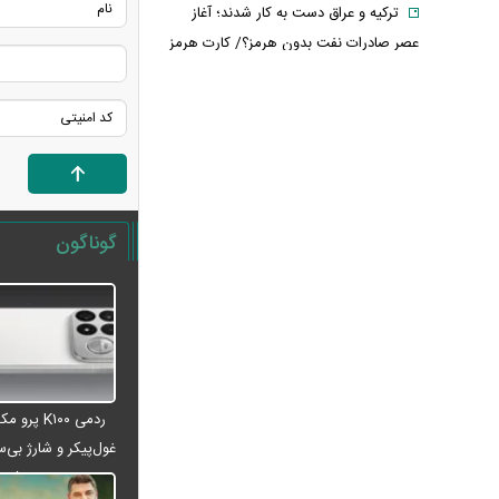
ترکیه و عراق دست به کار شدند؛ آغاز
عصر صادرات نفت بدون هرمز؟/ کارت هرمز
در حال سوختن است؟
اردوغان فردا به عربستان سفر می‌کند
انفجار اتوبوس در حومه دمشق/ ۲ کشته
و ۱۳ زخمی
پاسخ قالیباف به ترامپ/ واقعیت ها را
بپذیرید
گوناگون
فیلم/ پزشکیان: اگر ارز ترجیحی را حذف
نمی‌کردیم، قطعاً قحطی پیش می‌آمد
فیلم/ پزشکیان: سایپا و چند شرکت دیگر
هم مثل ایران‌خودرو واگذار می‌کنیم
ردمی K۱۰۰ پرو مکس با باتری غول‌پیکر
و شارژ بی‌سیم روانه بازار می‌شود
ردمی K۱۰۰ پ
سرپرستان خانوار بخوانند/ حساب این
غول‌پیکر و شارژ بی‌سی
افراد ۴ میلیون تومان شارژ شد
می‌شود
دلیل منتفی شدن بازگشت رضاییان به