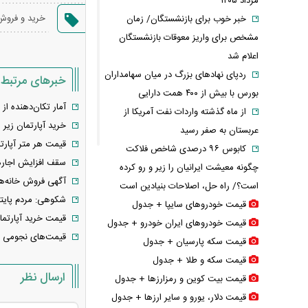
مرداد ۱۴۰۵
خرید و فرو
خبر خوب برای بازنشستگان/ زمان
مشخص برای واریز معوقات بازنشستگان
اعلام شد
ردپای نهاد‌های بزرگ در میان سهامداران
خبرهای مرتبط
بورس با بیش از ۴۰۰ همت دارایی
آمار تکان‌دهنده از بازار 
از ماه گذشته واردات نفت آمریکا از
خرید آپارتمان زیر ۱۰۰ متر در پردیس چقدر آب می‌خورد؟
عربستان به صفر رسید
قیمت هر متر آپارتم
کابوس ۹۶ درصدی شاخص فلاکت
سقف افزایش اجاره مسکن د
چگونه معیشت ایرانیان را زیر و رو کرده
آگهی فروش خانه‌های کلنگی از ۳ میلیارد در جوادیه 
است؟/ راه حل، اصلاحات بنیادین است
شکوهی: مردم پایتخ
قیمت خودرو‌های سایپا + جدول
قیمت خرید آپارتمان ۷۸ متری دو خوابه در پرند چقدر است؟
قیمت خودرو‌های ایران خودرو + جدول
قیمت‌های نجومی بر
قیمت سکه پارسیان + جدول
قیمت سکه و طلا + جدول
ارسال نظر
قیمت بیت کوین و رمزارز‌ها + جدول
قیمت دلار، یورو و سایر ارز‌ها + جدول