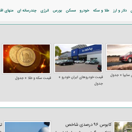
دلار و ارز
طلا و سکه
خودرو
مسکن
بورس
انرژی
چندرسانه ای
منهای اق
 سایپا + جدول
قیمت خودرو‌های ایران خودرو +
قیمت سکه و طلا + جدول
جدول
کابوس ۹۶ درصدی شاخص
تر