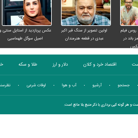
اربعینی
 روس فیلم
اولین تصویر از سنگ قبر اکبر
عکس پربازدید از استایل سنتی و
ز باند در
عبدی در قطعه هنرمندان
اصیل سوگل طهماسبی
عکس
ست
اقتصاد خرد و کلان
دلار و ارز
طلا و سکه
خو
بورس
انرژی
چندرسانه ای
منهای اقتصاد
جستجو
آرشیو
آب و هوا
اوقات شرعی
نظرسن